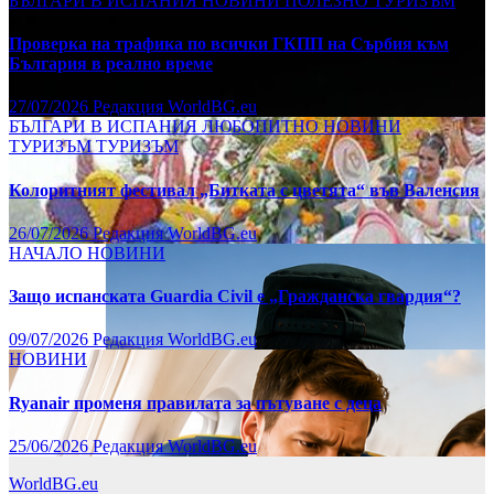
БЪЛГАРИ В ИСПАНИЯ
НОВИНИ
ПОЛЕЗНО
ТУРИЗЪМ
на
страници
Проверка на трафика по всички ГКПП на Сърбия към
България в реално време
27/07/2026
Редакция WorldBG.eu
БЪЛГАРИ В ИСПАНИЯ
ЛЮБОПИТНО
НОВИНИ
ТУРИЗЪМ
ТУРИЗЪМ
Колоритният фестивал „Битката с цветята“ във Валенсия
26/07/2026
Редакция WorldBG.eu
НАЧАЛО
НОВИНИ
Защо испанската Guardia Civil е „Гражданска гвардия“?
09/07/2026
Редакция WorldBG.eu
НОВИНИ
Ryanair променя правилата за пътуване с деца
25/06/2026
Редакция WorldBG.eu
WorldBG.eu