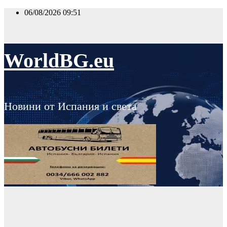
Skip
06/08/2026
09:51
to
content
WorldBG.eu
Новини от Испания и света