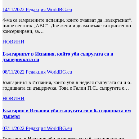
14/11/2022
Редакция WorldBG.eu
4-ма са замразените испанци, които очакват да „възкръснат“,
пише вестник „АВС“. Две жени и двама мъже са криогенно
консервирани, за…
НОВИНИ
Българинът в Испания, който уби съпругата си и
дъщеричката си
08/11/2022
Редакция WorldBG.eu
Българинът в Испания, който уби в неделя съпругата си и 6-
годишната си дъщеричка. Това е Галин П.С., съпругата е…
НОВИНИ
Българин в Испания уби съпругата си и 6- годишната им
дъщеря
07/11/2022
Редакция WorldBG.eu
Българин в Испания уби съпругата си и 6- годишната им