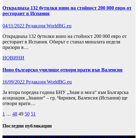
Откраднаха 132 бутилки вино на стойност 200 000 евро от
ресторант в Испания
04/11/2022
Редакция WorldBG.eu
Откраднаха 132 бутилки вино на стойност 200 000 евро от
ресторант в Испания. Обирът е станал миналата неделя
призори в…
НОВИНИ
Ново българско училище отвори врати във Валенсия
16/09/2022
Редакция WorldBG.eu
За втора поредна година БНУ „Знам и мога“ към Българска
асоциация „Знание“ – гр. Чиривея, Валенсия (Испания) ще
отвори врати…
Разделяне
1
…
48
49
50
51
на
Последни публикации
публикациите