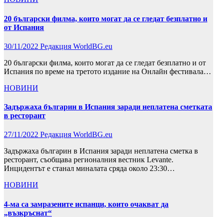
20 български филма, които могат да се гледат безплатно и
от Испания
30/11/2022
Редакция WorldBG.eu
20 български филма, които могат да се гледат безплатно и от
Испания по време на третото издание на Онлайн фестивала…
НОВИНИ
Задържаха българин в Испания заради неплатена сметката
в ресторант
27/11/2022
Редакция WorldBG.eu
Задържаха българин в Испания заради неплатена сметка в
ресторант, съобщава регионалния вестник Levante.
Инцидентът е станал миналата сряда около 23:30…
НОВИНИ
4-ма са замразените испанци, които очакват да
„възкръснат“