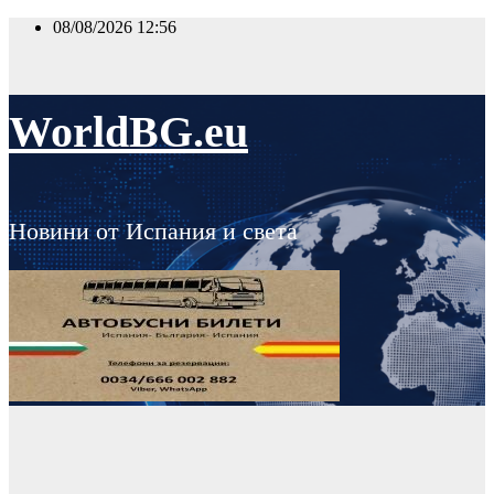
Skip
08/08/2026
12:56
to
content
WorldBG.eu
Новини от Испания и света