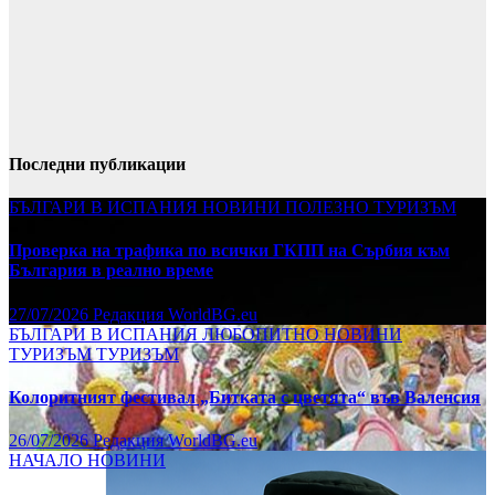
Последни публикации
БЪЛГАРИ В ИСПАНИЯ
НОВИНИ
ПОЛЕЗНО
ТУРИЗЪМ
Проверка на трафика по всички ГКПП на Сърбия към
България в реално време
27/07/2026
Редакция WorldBG.eu
БЪЛГАРИ В ИСПАНИЯ
ЛЮБОПИТНО
НОВИНИ
ТУРИЗЪМ
ТУРИЗЪМ
Колоритният фестивал „Битката с цветята“ във Валенсия
26/07/2026
Редакция WorldBG.eu
НАЧАЛО
НОВИНИ