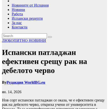
Новините от Испания
Новини
Работа
Испански рецепти
За нас
Контакти
ЛЮБОПИТНО
НОВИНИ
Испански патладжан
ефективен срещу рак на
дебелото черво
By
Редакция WorldBG.eu
ян. 14, 2026
Нов сорт испански патладжан се оказа, че е ефективен срещу
рак на дебелото черво, откриха учени от университета в
Гранада. Те са идентифицирали естествени съединения с