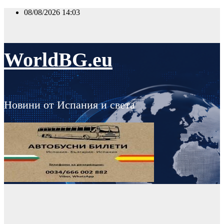
Skip
08/08/2026
14:03
to
content
WorldBG.eu
Новини от Испания и света