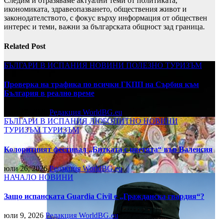
Следим и отразяваме актуални теми от политиката,
икономиката, здравеопазването, обществения живот и
законодателството, с фокус върху информация от обществен
интерес и теми, важни за българската общност зад граница.
Related Post
БЪЛГАРИ В ИСПАНИЯ
НОВИНИ
ПОЛЕЗНО
ТУРИЗЪМ
Проверка на трафика по всички ГКПП на Сърбия към
България в реално време
юли 27, 2026
Редакция WorldBG.eu
БЪЛГАРИ В ИСПАНИЯ
ЛЮБОПИТНО
НОВИНИ
ТУРИЗЪМ
ТУРИЗЪМ
Колоритният фестивал „Битката с цветята“ във Валенсия
юли 26, 2026
Редакция WorldBG.eu
НАЧАЛО
НОВИНИ
Защо испанската Guardia Civil е „Гражданска гвардия“?
юли 9, 2026
Редакция WorldBG.eu