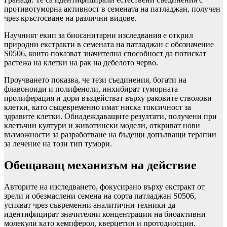
противотуморна активност в семената на патладжан, получен
чрез кръстосване на различни видове.
Научният екип за биосанитарни изследвания е открил
природни екстракти в семената на патладжан с обозначение
S0506, които показват значителна способност да потискат
растежа на клетки на рак на дебелото черво.
Проучването показва, че тези съединения, богати на
флавоноиди и полифеноли, инхибират туморната
пролиферация и дори въздействат върху раковите стволови
клетки, като същевременно имат ниска токсичност за
здравите клетки. Обнадеждаващите резултати, получени при
клетъчни култури и животински модели, откриват нови
възможности за разработване на бъдещи допълващи терапии
за лечение на този тип тумори.
Обещаващ механизъм на действие
Авторите на изследването, фокусирано върху екстракт от
зрели и обезмаслени семена на сорта патладжан S0506,
успяват чрез съвременни аналитични техники да
идентифицират значителни концентрации на биоактивни
молекули като кемпферол, кверцетин и протодиосцин.