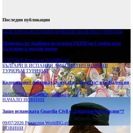
Последни публикации
БЪЛГАРИ В ИСПАНИЯ
НОВИНИ
ПОЛЕЗНО
ТУРИЗЪМ
Проверка на трафика по всички ГКПП на Сърбия към
България в реално време
27/07/2026
Редакция WorldBG.eu
БЪЛГАРИ В ИСПАНИЯ
ЛЮБОПИТНО
НОВИНИ
ТУРИЗЪМ
ТУРИЗЪМ
Колоритният фестивал „Битката с цветята“ във Валенсия
26/07/2026
Редакция WorldBG.eu
НАЧАЛО
НОВИНИ
Защо испанската Guardia Civil е „Гражданска гвардия“?
09/07/2026
Редакция WorldBG.eu
НОВИНИ