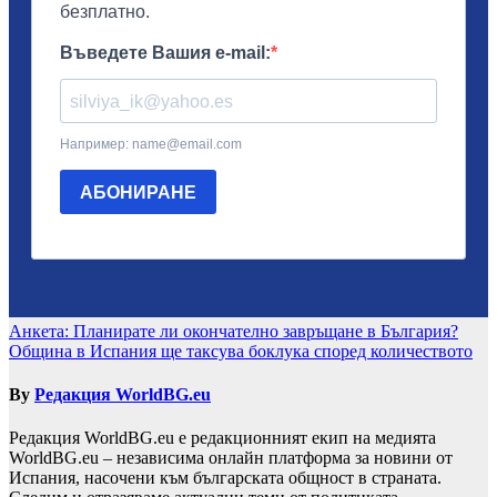
Навигация
Анкета: Планирате ли окончателно завръщане в България?
Община в Испания ще таксува боклука според количеството
By
Редакция WorldBG.eu
Редакция WorldBG.eu е редакционният екип на медията
WorldBG.eu – независима онлайн платформа за новини от
Испания, насочени към българската общност в страната.