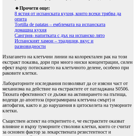
🔹Прочети още:
8 ястия от испанската кухня, които всеки трябва да
опита
Tortilla de patatas – емблемата на испанската
домашна кухня
Сангрия- напитката с дъх на испанско лято
Испанският хамон – традиция, вкус и
разновидности
Излагането на клетъчни линии на колоректален рак на този
екстракт показва, дори при много ниски концентрации, силен
ефект върху потискането на клетъчното делене, особено при
раковите клетки.
Лабораторните изследвания позволяват да се изясни част от
механизма на действие на екстрактите от патладжана S0506.
Тяхната ефективност се дължи на активирането на пътища,
водещи до апоптоза (програмирана клетъчна смърт) и
автофагия, както и до нарушения в цитоскелета на туморните
клетки.
Съществен аспект на откритието е, че екстрактите оказват
влияние и върху туморните стволови клетки, които се считат
за основен фактор за лекарствената резистентност и