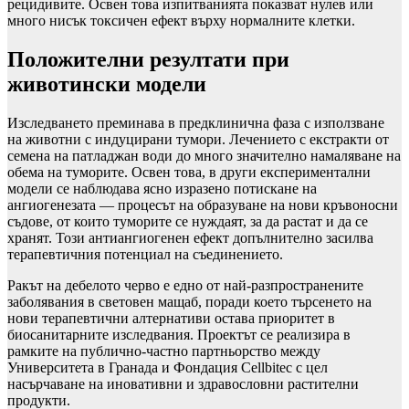
рецидивите. Освен това изпитванията показват нулев или
много нисък токсичен ефект върху нормалните клетки.
Положителни резултати при
животински модели
Изследването преминава в предклинична фаза с използване
на животни с индуцирани тумори. Лечението с екстракти от
семена на патладжан води до много значително намаляване на
обема на туморите. Освен това, в други експериментални
модели се наблюдава ясно изразено потискане на
ангиогенезата — процесът на образуване на нови кръвоносни
съдове, от които туморите се нуждаят, за да растат и да се
хранят. Този антиангиогенен ефект допълнително засилва
терапевтичния потенциал на съединението.
Ракът на дебелото черво е едно от най-разпространените
заболявания в световен мащаб, поради което търсенето на
нови терапевтични алтернативи остава приоритет в
биосанитарните изследвания. Проектът се реализира в
рамките на публично-частно партньорство между
Университета в Гранада и Фондация Cellbitec с цел
насърчаване на иновативни и здравословни растителни
продукти.