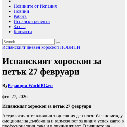
Новините от Испания
Новини
Работа
Испански рецепти
За нас
Контакти
Испанският дневен хороскоп
НОВИНИ
Испанският хороскоп за
петък 27 февруари
By
Редакция WorldBG.eu
фев. 27, 2026
Испанският хороскоп за петък 27 февруари
Астрологичните влияния за днешния ден носят баланс между
емоционална дълбочина и възможност за видим успех както в
професионалния, така и в личния живот. Влиянието на