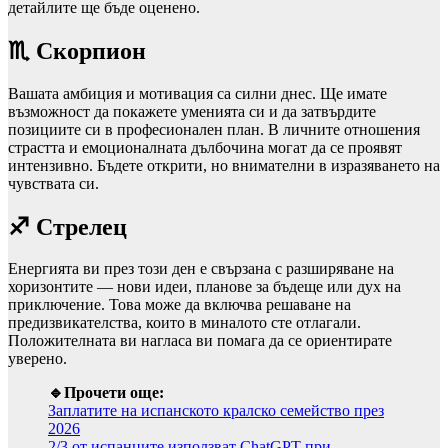
детайлите ще бъде оценено.
♏ Скорпион
Вашата амбиция и мотивация са силни днес. Ще имате
възможност да покажете уменията си и да затвърдите
позициите си в професионален план. В личните отношения
страстта и емоционалната дълбочина могат да се проявят
интензивно. Бъдете открити, но внимателни в изразяването на
чувствата си.
♐ Стрелец
Енергията ви през този ден е свързана с разширяване на
хоризонтите — нови идеи, планове за бъдеще или дух на
приключение. Това може да включва решаване на
предизвикателства, които в миналото сте отлагали.
Положителната ви нагласа ви помага да се ориентирате
уверено.
🔹Прочети още:
Заплатите на испанското кралско семейство през
2026
2/3 от испанците използват ChatGPT при