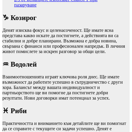
пазаруване
♑ Козирог
Денят изисква фокус и целенасоченост. Ще имате ясна
представа какво искате да постигнете, а действията ви са
стабилни и добре планирани. Възможна е добра новина,
свързана с финанси или професионален напредък. В личния
живот помислете за искрен разговор за общи цели.
♒ Водолей
Взаимоотношенията играят ключова роля днес. Ще имате
възможност да работите успешно в сътрудничество с други
хора. Балансът между вашата индивидуалност и
партньорството ще ви помогне да постигнете добри
резултати. Нови договорки имат потенциал за успех.
♓ Риби
Практичността и вниманието към детайлите ще ви помогнат
да се справите с текущите си задачи успешно. Денят е