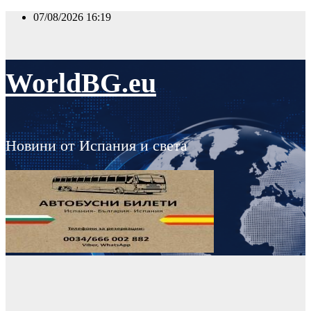
Skip
07/08/2026
16:19
to
content
WorldBG.eu
Новини от Испания и света