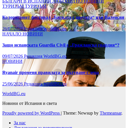
БЪЛГАРИ В ИСПАНИЯ
ЛЮБОПИТНО
НОВИНИ
ТУРИЗЪМ
ТУРИЗЪМ
Колоритният фестивал „Битката с цветята“ във Валенсия
26/07/2026
Редакция WorldBG.eu
НАЧАЛО
НОВИНИ
Защо испанската Guardia Civil е „Гражданска гвардия“?
09/07/2026
Редакция WorldBG.eu
НОВИНИ
Ryanair променя правилата за пътуване с деца
25/06/2026
Редакция WorldBG.eu
WorldBG.eu
Новини от Испания и света
Proudly powered by WordPress
|
Theme: Newsup by
Themeansar
.
За нас
Декларация за поверителност