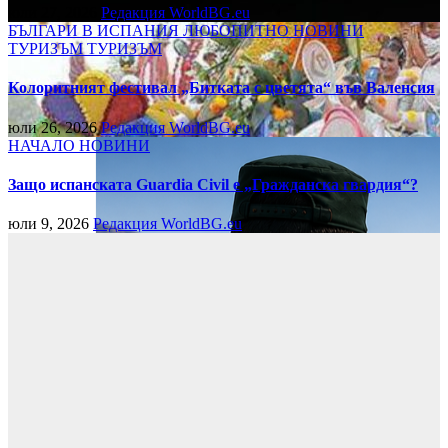
юли 27, 2026
Редакция WorldBG.eu
БЪЛГАРИ В ИСПАНИЯ
ЛЮБОПИТНО
НОВИНИ
ТУРИЗЪМ
ТУРИЗЪМ
Колоритният фестивал „Битката с цветята“ във Валенсия
юли 26, 2026
Редакция WorldBG.eu
НАЧАЛО
НОВИНИ
Защо испанската Guardia Civil е „Гражданска гвардия“?
юли 9, 2026
Редакция WorldBG.eu