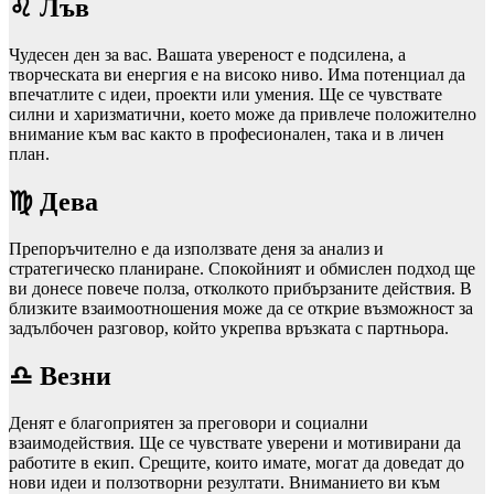
♌ Лъв
Чудесен ден за вас. Вашата увереност е подсилена, а
творческата ви енергия е на високо ниво. Има потенциал да
впечатлите с идеи, проекти или умения. Ще се чувствате
силни и харизматични, което може да привлече положително
внимание към вас както в професионален, така и в личен
план.
♍ Дева
Препоръчително е да използвате деня за анализ и
стратегическо планиране. Спокойният и обмислен подход ще
ви донесе повече полза, отколкото прибързаните действия. В
близките взаимоотношения може да се открие възможност за
задълбочен разговор, който укрепва връзката с партньора.
♎ Везни
Денят е благоприятен за преговори и социални
взаимодействия. Ще се чувствате уверени и мотивирани да
работите в екип. Срещите, които имате, могат да доведат до
нови идеи и ползотворни резултати. Вниманието ви към