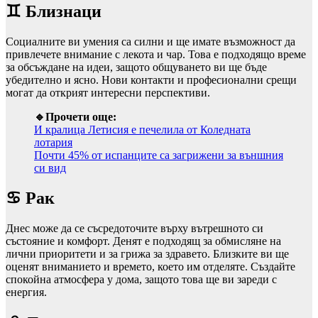
♊ Близнаци
Социалните ви умения са силни и ще имате възможност да
привлечете внимание с лекота и чар. Това е подходящо време
за обсъждане на идеи, защото общуването ви ще бъде
убедително и ясно. Нови контакти и професионални срещи
могат да открият интересни перспективи.
🔹Прочети още:
И кралица Летисия е печелила от Коледната
лотария
Почти 45% от испанците са загрижени за външния
си вид
♋ Рак
Днес може да се съсредоточите върху вътрешното си
състояние и комфорт. Денят е подходящ за обмисляне на
лични приоритети и за грижа за здравето. Близките ви ще
оценят вниманието и времето, което им отделяте. Създайте
спокойна атмосфера у дома, защото това ще ви зареди с
енергия.