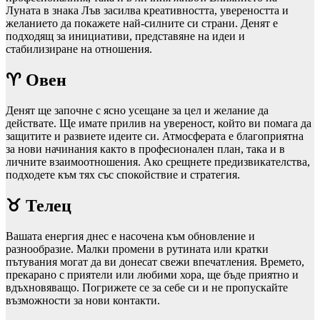
Луната в знака Лъв засилва креативността, увереността и
желанието да покажете най-силните си страни. Денят е
подходящ за инициативи, представяне на идеи и
стабилизиране на отношения.
♈ Овен
Денят ще започне с ясно усещане за цел и желание да
действате. Ще имате прилив на увереност, който ви помага да
защитите и развиете идеите си. Атмосферата е благоприятна
за нови начинания както в професионален план, така и в
личните взаимоотношения. Ако срещнете предизвикателства,
подходете към тях със спокойствие и стратегия.
♉ Телец
Вашата енергия днес е насочена към обновление и
разнообразие. Малки промени в рутината или кратки
пътувания могат да ви донесат свежи впечатления. Времето,
прекарано с приятели или любими хора, ще бъде приятно и
вдъхновяващо. Погрижете се за себе си и не пропускайте
възможности за нови контакти.