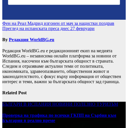
Навигация
Фен на Реал Мадрид изгонен от мач за нацистки поздрав
Преглед на испанската преса днес 27 февруари
By
Редакция WorldBG.eu
Редакция WorldBG.eu е редакционният екип на медията
WorldBG.eu – независима онлайн платформа за новини от
Испания, насочени към българската общност в страната.
Следим и отразяваме актуални теми от политиката,
икономиката, здравеопазването, обществения живот и
законодателството, с фокус върху информация от обществен
интерес и теми, важни за българската общност зад граница.
Related Post
БЪЛГАРИ В ИСПАНИЯ
НОВИНИ
ПОЛЕЗНО
ТУРИЗЪМ
Проверка на трафика по всички ГКПП на Сърбия към
България в реално време