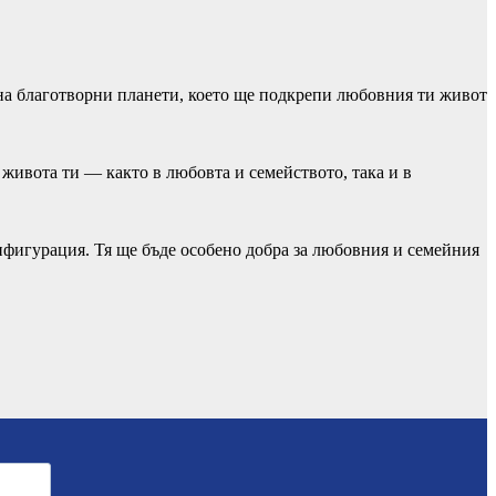
 на благотворни планети, което ще подкрепи любовния ти живот
живота ти — както в любовта и семейството, така и в
онфигурация. Тя ще бъде особено добра за любовния и семейния