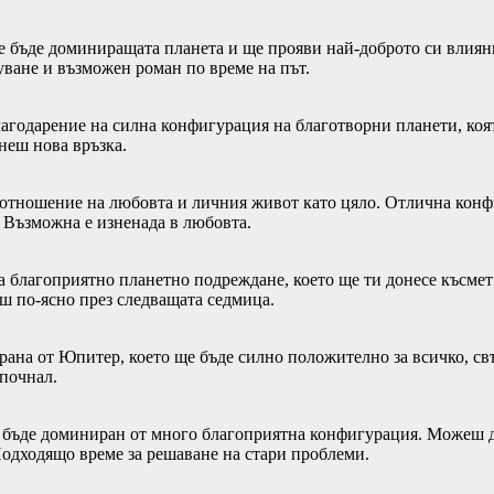
е бъде доминиращата планета и ще прояви най-доброто си влияни
ване и възможен роман по време на път.
агодарение на силна конфигурация на благотворни планети, коят
неш нова връзка.
по отношение на любовта и личния живот като цяло. Отлична ко
. Възможна е изненада в любовта.
ва благоприятно планетно подреждане, което ще ти донесе късме
ш по-ясно през следващата седмица.
ана от Юпитер, което ще бъде силно положително за всичко, св
апочнал.
ще бъде доминиран от много благоприятна конфигурация. Можеш
Подходящо време за решаване на стари проблеми.