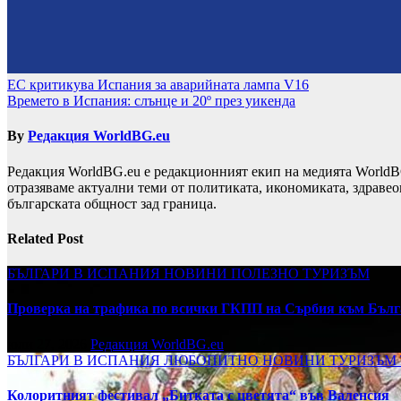
Навигация
ЕС критикува Испания за аварийната лампа V16
Времето в Испания: слънце и 20º през уикенда
By
Редакция WorldBG.eu
Редакция WorldBG.eu е редакционният екип на медията WorldB
отразяваме актуални теми от политиката, икономиката, здравео
българската общност зад граница.
Related Post
БЪЛГАРИ В ИСПАНИЯ
НОВИНИ
ПОЛЕЗНО
ТУРИЗЪМ
Проверка на трафика по всички ГКПП на Сърбия към Бълг
юли 27, 2026
Редакция WorldBG.eu
БЪЛГАРИ В ИСПАНИЯ
ЛЮБОПИТНО
НОВИНИ
ТУРИЗЪМ
Колоритният фестивал „Битката с цветята“ във Валенсия