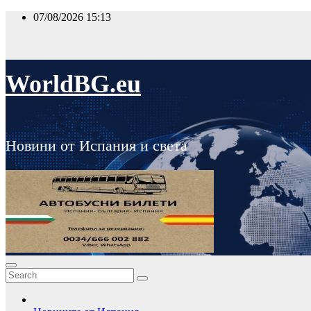
Skip
07/08/2026
15:13
to
content
WorldBG.eu
Новини от Испания и света