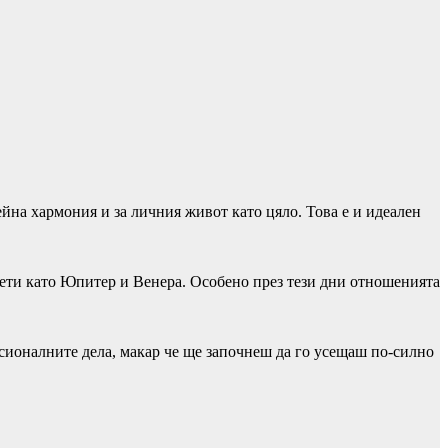
йна хармония и за личния живот като цяло. Това е и идеален
нети като Юпитер и Венера. Особено през тези дни отношенията
сионалните дела, макар че ще започнеш да го усещаш по-силно