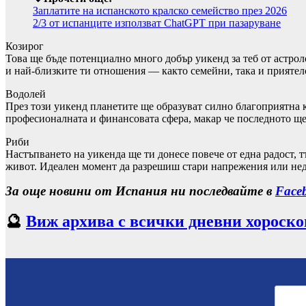
Заплатите на испанското кралско семейство през 2026
2/3 от испанците използват ChatGPT при пазаруване
Козирог
Това ще бъде потенциално много добър уикенд за теб от астро
и най-близките ти отношения — както семейни, така и приятел
Водолей
През този уикенд планетите ще образуват силно благоприятна к
професионалната и финансовата сфера, макар че последното ще
Риби
Настъпването на уикенда ще ти донесе повече от една радост, 
живот. Идеален момент да разрешиш стари напрежения или нед
За още новини от Испания ни последвайте в
Face
🔮
Виж архива с всички дневни хороск