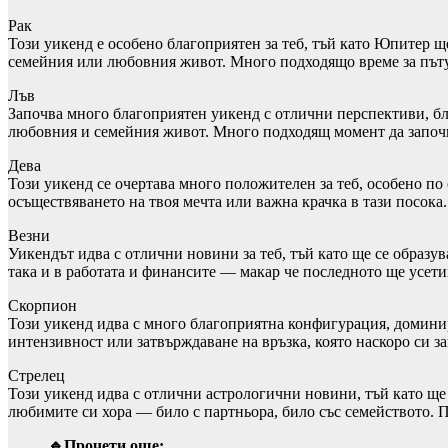
Рак
Този уикенд е особено благоприятен за теб, тъй като Юпитер щ
семейния или любовния живот. Много подходящо време за пъту
Лъв
Започва много благоприятен уикенд с отлични перспективи, бл
любовния и семейния живот. Много подходящ момент да започ
Дева
Този уикенд се очертава много положителен за теб, особено 
осъществяването на твоя мечта или важна крачка в тази посока
Везни
Уикендът идва с отлични новини за теб, тъй като ще се образу
така и в работата и финансите — макар че последното ще усети
Скорпион
Този уикенд идва с много благоприятна конфигурация, доминир
интензивност или затвърждаване на връзка, която наскоро си з
Стрелец
Този уикенд идва с отлични астрологични новини, тъй като 
любимите си хора — било с партньора, било със семейството. 
🔹Прочети още: