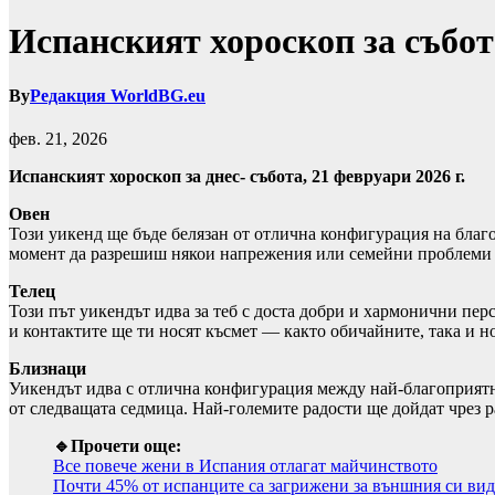
Испанският хороскоп за събот
By
Редакция WorldBG.eu
фев. 21, 2026
Испанският хороскоп за днес- събота, 21 февруари 2026 г.
Овен
Този уикенд ще бъде белязан от отлична конфигурация на благо
момент да разрешиш някои напрежения или семейни проблеми 
Телец
Този път уикендът идва за теб с доста добри и хармонични пе
и контактите ще ти носят късмет — както обичайните, така и 
Близнаци
Уикендът идва с отлична конфигурация между най-благоприятни
от следващата седмица. Най-големите радости ще дойдат чрез 
🔹Прочети още:
Все повече жени в Испания отлагат майчинството
Почти 45% от испанците са загрижени за външния си вид