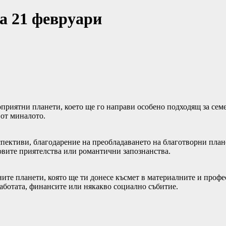
а 21 февруари
приятни планети, което ще го направи особено подходящ за семе
от миналото.
рспективи, благодарение на преобладаването на благотворни пла
новите приятелства или романтични запознанства.
те планети, която ще ти донесе късмет в материалните и профе
работата, финансите или някакво социално събитие.