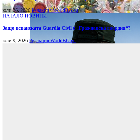
юли 26, 2026
Редакция WorldBG.eu
НАЧАЛО
НОВИНИ
Защо испанската Guardia Civil е „Гражданска гвардия“?
юли 9, 2026
Редакция WorldBG.eu