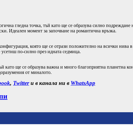
логична гледна точка, тъй като ще се образува силно подреждане
ски. Идеален момент за започване на романтична връзка.
онфигурация, която ще се отрази положително на всички нива в 
 усетиш по-силно през идната седмица.
тъй като ще се образува важна и много благоприятна планетна к
оразумения от миналото.
book
,
Twitter
и в канала ни в
WhatsApp
опи