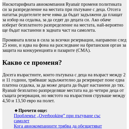
Нискотарифната авиокомпания Ryanair променя политиката
си за разпределение на местата при пътуване с деца. Отсега
нататък родителите вече няма да бъдат задължени да плащат
за избор на седалка, за да седят до децата си. Ако обаче
изберат безплатното разпределение на местата, най-вероятно
ще бъдат настанени в задната част на самолета.
Промяната влиза в сила за всички резервации, направени след
25 юни, и идва на фона на разследване на британския орган за
защита на конкуренцията и пазарите (CMA).
Какво се променя?
Досега възрастните, които пътуваха с деца на възраст между 2
и 11 години, трябваше задължително да резервират поне една
платена седалка, за да може децата да бъдат настанени до тях.
Ryanair безплатно разпределяше местата на до четири деца от
същата резервация, но мястото на възрастния струваше между
4,50 и 13,50 евро на полет.
🔹Прочети още:
Проблемът „Overbooking” при пътуване със
самолет
Кога авиокомпаниите трябва да обезщетяват