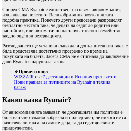
Според CMA Ryanair е единствената голяма авиокомпания,
извършваща полети от Великобритания, която прилага
подобна практика. Повечето други превозвачи разпределят
безплатно местата така, че децата да седят до родител или
настойник, или автоматично настаняват цялото семейство
заедно още при резервацията.
Разследването ще установи също дали допълнителната такса е
била представяна достатъчно прозрачно по време на
покупката на билета. Засега CMA не е стигнала до заключение
дали Ryanair е нарушила закона.
🔹Прочети още:
WIZZAIR със 7 дестинации в Испания през лятото
Нови правила за пътниците на Ryanair и техния
багаж
Какво казва Ryanair?
От авиокомпанията заявяват, че досегашната им политика е
била напълно законосъобразна и подчертават, че никога не са
начислявали такса на самите деца, за да седят до своите
придружители.