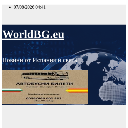
Skip
07/08/2026
04:41
to
content
WorldBG.eu
Новини от Испания и света