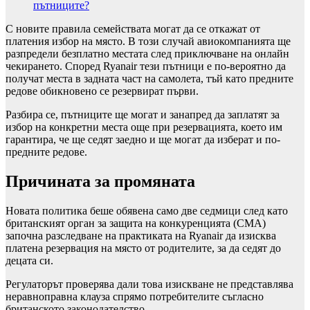
пътниците?
С новите правила семействата могат да се откажат от
платения избор на място. В този случай авиокомпанията ще
разпредели безплатно местата след приключване на онлайн
чекирането. Според Ryanair тези пътници е по-вероятно да
получат места в задната част на самолета, тъй като предните
редове обикновено се резервират първи.
Разбира се, пътниците ще могат и занапред да заплатят за
избор на конкретни места още при резервацията, което им
гарантира, че ще седят заедно и ще могат да изберат и по-
предните редове.
Причината за промяната
Новата политика беше обявена само две седмици след като
британският орган за защита на конкуренцията (CMA)
започна разследване на практиката на Ryanair да изисква
платена резервация на място от родителите, за да седят до
децата си.
Регулаторът проверява дали това изискване не представлява
неравноправна клауза спрямо потребителите съгласно
британското законодателство.