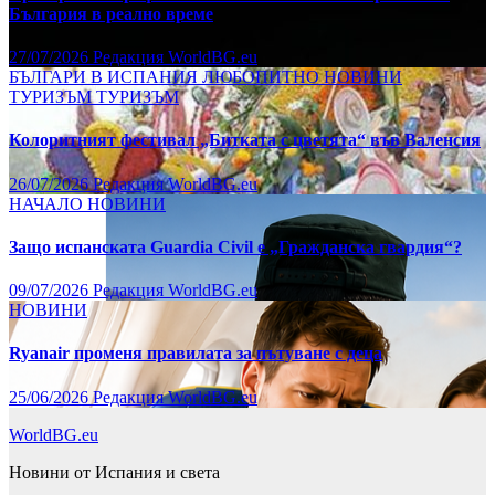
България в реално време
27/07/2026
Редакция WorldBG.eu
БЪЛГАРИ В ИСПАНИЯ
ЛЮБОПИТНО
НОВИНИ
ТУРИЗЪМ
ТУРИЗЪМ
Колоритният фестивал „Битката с цветята“ във Валенсия
26/07/2026
Редакция WorldBG.eu
НАЧАЛО
НОВИНИ
Защо испанската Guardia Civil е „Гражданска гвардия“?
09/07/2026
Редакция WorldBG.eu
НОВИНИ
Ryanair променя правилата за пътуване с деца
25/06/2026
Редакция WorldBG.eu
WorldBG.eu
Новини от Испания и света