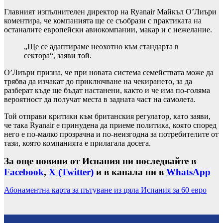
Главният изпълнителен директор на Ryanair Майкъл О’Лиъри
коментира, че компанията ще се съобрази с практиката на
останалите европейски авиокомпании, макар и с нежелание.
„Ще се адаптираме неохотно към стандарта в
сектора“, заяви той.
О’Лиъри призна, че при новата система семействата може да
трябва да изчакат до приключване на чекирането, за да
разберат къде ще бъдат настанени, както и че има по-голяма
вероятност да получат места в задната част на самолета.
Той отправи критики към британския регулатор, като заяви,
че така Ryanair е принудена да приеме политика, която според
него е по-малко прозрачна и по-неизгодна за потребителите от
тази, която компанията е прилагала досега.
За още новини от Испания ни последвайте в
Facebook
,
X (Twitter)
и в канала ни в
WhatsApp
Абонаментна карта за пътуване из цяла Испания за 60 евро