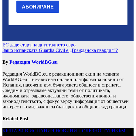
Навигация
ЕС даде старт на дигиталното евро
Защо испанската Guardia Civil е „Гражданска гвардия“?
By
Редакция WorldBG.eu
Редакция WorldBG.eu е редакционният екип на медията
WorldBG.eu – независима онлайн платформа за новини от
Испания, насочени към българската общност в страната.
Следим и отразяваме актуални теми от политиката,
икономиката, здравеопазването, обществения живот и
законодателството, с фокус върху информация от обществен
интерес и теми, важни за българската общност зад граница.
Related Post
БЪЛГАРИ В ИСПАНИЯ
НОВИНИ
ПОЛЕЗНО
ТУРИЗЪМ