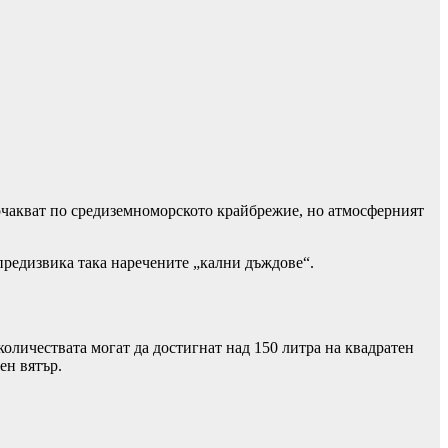
чакват по средиземноморското крайбрежие, но атмосферният
 предизвика така наречените „кални дъждове“.
оличествата могат да достигнат над 150 литра на квадратен
ен вятър.