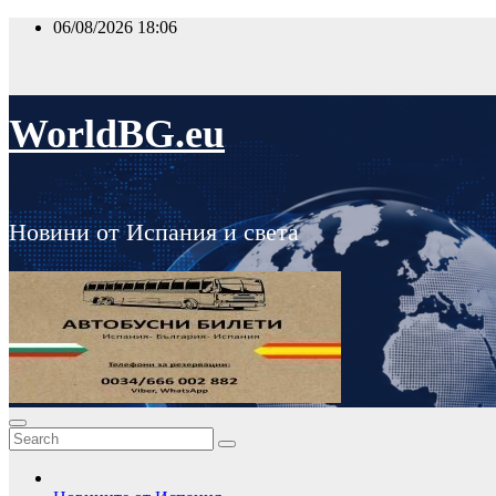
Skip
06/08/2026
18:06
to
content
WorldBG.eu
Новини от Испания и света