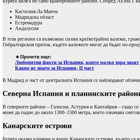
Бурята засяга не само крайбрежните райони. Според AEMET ва
Кастилия-Ла Манча
Мадридска област
Естремадура
Андалусия
В тези региони са възможни силни краткотрайни валежи, гръмо
Гибралтарския проток, където валежите могат да бъдат по-про
🔹Прочети още:
Любопитни факти за Испания, които малко хора знаят
Какво не знаем за Испания- II част
В Мадрид и част от централната Испания се наблюдават облачн
Северна Испания и планинските район
В северните райони – Галисия, Астурия и Кантабрия – също се 
може да падне до около 1300–1500 метра, което означава снего
Канарските острови
Бурята оказва влияние и върху Канарските острови, където са и