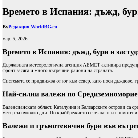
Времето в Испания: дъжд, бур
By
Редакция WorldBG.eu
мар. 5, 2026
Времето в Испания: дъжд, бури и засту
Държавната метеорологична агенция AEMET активира предупре
фронт засяга и много вътрешни райони на страната.
Системата се придвижва от юг към север, като носи дъждове, г
Най-силни валежи по Средиземноморие
Валенсианската област, Каталуния и Балеарските острови са ср
метър за няколко дни. По крайбрежието се очакват и гръмотеви
Валежи и гръмотевични бури във вътре