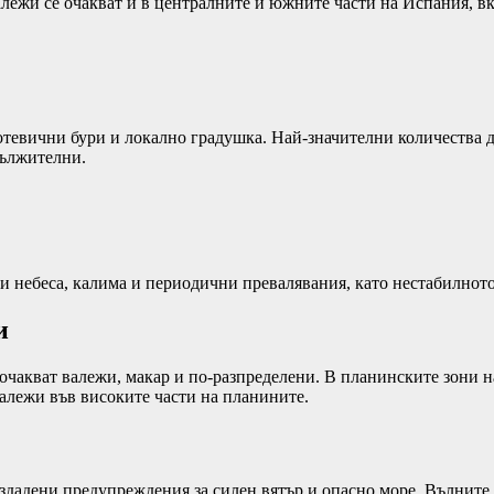
лежи се очакват и в централните и южните части на Испания, в
тевични бури и локално градушка. Най-значителни количества дъ
дължителни.
и небеса, калима и периодични превалявания, като нестабилнот
и
очакват валежи, макар и по-разпределени. В планинските зони н
валежи във високите части на планините.
здадени предупреждения за силен вятър и опасно море. Вълните м