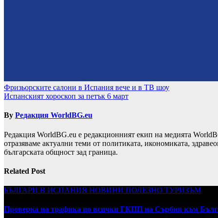
Навигация
Фризьорските салони в Испания вече и в ТВ шоу
Испанският хороскоп за петък 6 март
By
Редакция WorldBG.eu
Редакция WorldBG.eu е редакционният екип на медията WorldB
отразяваме актуални теми от политиката, икономиката, здравео
българската общност зад граница.
Related Post
БЪЛГАРИ В ИСПАНИЯ
НОВИНИ
ПОЛЕЗНО
ТУРИЗЪМ
Проверка на трафика по всички ГКПП на Сърбия към Бълг