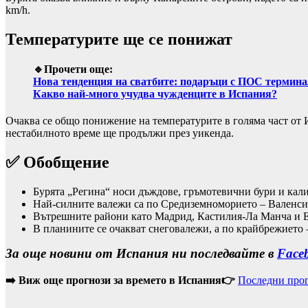
km/h.
Температурите ще се понижат
🔹Прочети още:
Нова тенденция на сватбите: подаръци с ПОС термина
Какво най-много учудва чужденците в Испания?
Очаква се общо понижение на температурите в голяма част от 
нестабилното време ще продължи през уикенда.
✅ Обобщение
Бурята „Регина“ носи дъждове, гръмотевични бури и кали
Най-силните валежи са по Средиземноморието – Валенсия
Вътрешните райони като Мадрид, Кастилия-Ла Манча и Ес
В планините се очакват снеговалежи, а по крайбрежието 
За още новини от Испания ни последвайте в
Face
➡️ Виж още прогнози за времето в Испания👉
Последни прог