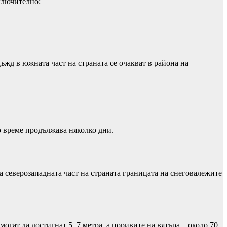
ключително:
жд в южната част на страната се очакват в района на
о време продължава няколко дни.
а северозападната част на страната границата на снеговалежите
огат да достигнат 5–7 метра, а поривите на вятъра – около 70