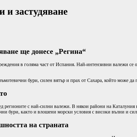
и и застудяване
дяване ще донесе „Регина“
ждения в голяма част от Испания. Най-интензивни валежи се о
ръмотевични бури, силен вятър и прах от Сахара, който може да
то
ед регионите с най-силни валежи. В някои райони на Каталуния к
чни бури, както и влошени морски условия с високи вълни и сил
шността на страната