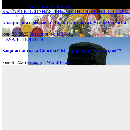
юли 27, 2026
Редакция WorldBG.eu
БЪЛГАРИ В ИСПАНИЯ
ЛЮБОПИТНО
НОВИНИ
ТУРИЗЪМ
Колоритният фестивал „Битката с цветята“ във Валенсия
юли 26, 2026
Редакция WorldBG.eu
НАЧАЛО
НОВИНИ
Защо испанската Guardia Civil е „Гражданска гвардия“?
юли 9, 2026
Редакция WorldBG.eu