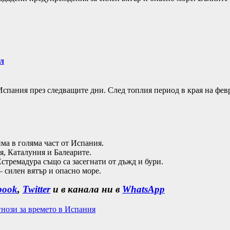
л
Испания през следващите дни. След топлия период в края на фе
ма в голяма част от Испания.
, Каталуния и Балеарите.
тремадура също са засегнати от дъжд и бури.
– силен вятър и опасно море.
book
,
Twitter
и в канала ни в
WhatsApp
нози за времето в Испания