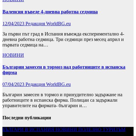
Валенсия въведе 4-дневна работна седмица
12/04/2023
Редакция WorldBG.eu
За първи път град в Испания въвежда експериментално 4-
дневна работна седмица. Три седмици през месец април и
първата седмица на…
НОВИНИ
Българин замесен в тормоз над работниците в испанска
фирма
07/04/2023
Редакция WorldBG.eu
Българин замесен в тормоз и принудително задържане на
работниците в испанска фирма. Полицаи са задържали
управителите на фирмата- българин и…
Последни публикации
БЪЛГАРИ В ИСПАНИЯ
НОВИНИ
ПОЛЕЗНО
ТУРИЗЪМ