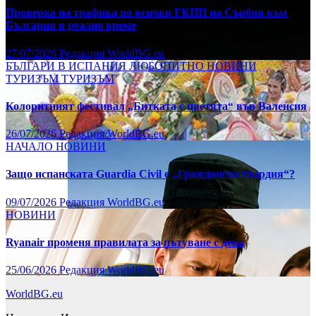
Проверка на трафика по всички ГКПП на Сърбия към
България в реално време
27/07/2026
Редакция WorldBG.eu
БЪЛГАРИ В ИСПАНИЯ
ЛЮБОПИТНО
НОВИНИ
ТУРИЗЪМ
ТУРИЗЪМ
Колоритният фестивал „Битката с цветята“ във Валенсия
26/07/2026
Редакция WorldBG.eu
НАЧАЛО
НОВИНИ
Защо испанската Guardia Civil е „Гражданска гвардия“?
09/07/2026
Редакция WorldBG.eu
НОВИНИ
Ryanair променя правилата за пътуване с деца
25/06/2026
Редакция WorldBG.eu
WorldBG.eu