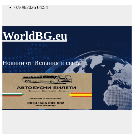
Skip
07/08/2026
04:54
to
content
WorldBG.eu
Новини от Испания и света