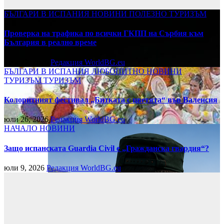
БЪЛГАРИ В ИСПАНИЯ
НОВИНИ
ПОЛЕЗНО
ТУРИЗЪМ
Проверка на трафика по всички ГКПП на Сърбия към
България в реално време
юли 27, 2026
Редакция WorldBG.eu
БЪЛГАРИ В ИСПАНИЯ
ЛЮБОПИТНО
НОВИНИ
ТУРИЗЪМ
ТУРИЗЪМ
Колоритният фестивал „Битката с цветята“ във Валенсия
юли 26, 2026
Редакция WorldBG.eu
НАЧАЛО
НОВИНИ
Защо испанската Guardia Civil е „Гражданска гвардия“?
юли 9, 2026
Редакция WorldBG.eu