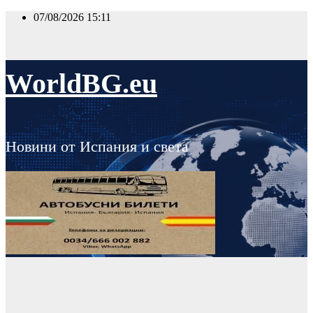
Skip
07/08/2026
15:11
to
content
WorldBG.eu
Новини от Испания и света