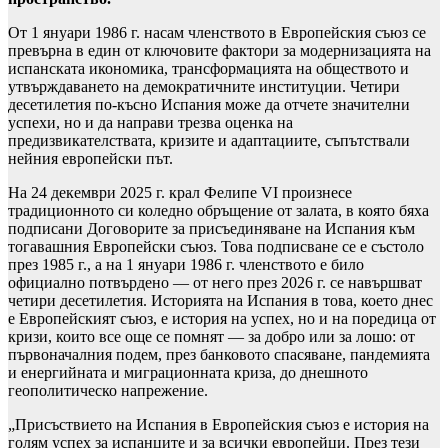
От 1 януари 1986 г. насам членството в Европейския съюз се
превърна в един от ключовите фактори за модернизацията на
испанската икономика, трансформацията на обществото и
утвърждаването на демократичните институции. Четири
десетилетия по-късно Испания може да отчете значителни
успехи, но и да направи трезва оценка на
предизвикателствата, кризите и адаптациите, съпътствали
нейния европейски път.
На 24 декември 2025 г. крал Фелипе VI произнесе
традиционното си коледно обръщение от залата, в която бяха
подписани Договорите за присъединяване на Испания към
тогавашния Европейски съюз. Това подписване се е състоло
през 1985 г., а на 1 януари 1986 г. членството е било
официално потвърдено — от него през 2026 г. се навършват
четири десетилетия. Историята на Испания в това, което днес
е Европейският съюз, е история на успех, но и на поредица от
кризи, които все още се помнят — за добро или за лошо: от
първоначалния подем, през банковото спасяване, пандемията
и енергийната и миграционната криза, до днешното
геополитическо напрежение.
„Присъствието на Испания в Европейския съюз е история на
голям успех за испанците и за всички европейци. През тези