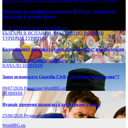
БЪЛГАРИ В ИСПАНИЯ
НОВИНИ
ПОЛЕЗНО
ТУРИЗЪМ
Проверка на трафика по всички ГКПП на Сърбия към
България в реално време
27/07/2026
Редакция WorldBG.eu
БЪЛГАРИ В ИСПАНИЯ
ЛЮБОПИТНО
НОВИНИ
ТУРИЗЪМ
ТУРИЗЪМ
Колоритният фестивал „Битката с цветята“ във Валенсия
26/07/2026
Редакция WorldBG.eu
НАЧАЛО
НОВИНИ
Защо испанската Guardia Civil е „Гражданска гвардия“?
09/07/2026
Редакция WorldBG.eu
НОВИНИ
Ryanair променя правилата за пътуване с деца
25/06/2026
Редакция WorldBG.eu
WorldBG.eu