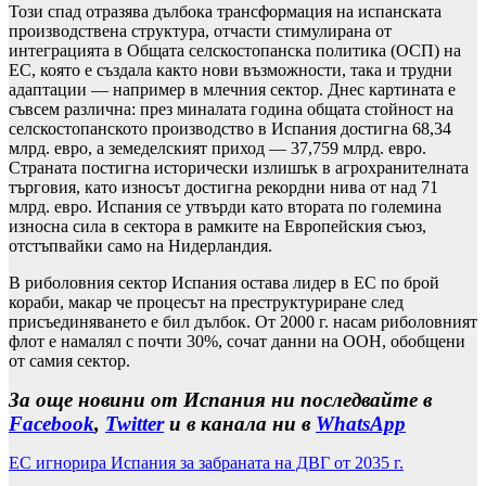
Този спад отразява дълбока трансформация на испанската
производствена структура, отчасти стимулирана от
интеграцията в Общата селскостопанска политика (ОСП) на
ЕС, която е създала както нови възможности, така и трудни
адаптации — например в млечния сектор. Днес картината е
съвсем различна: през миналата година общата стойност на
селскостопанското производство в Испания достигна 68,34
млрд. евро, а земеделският приход — 37,759 млрд. евро.
Страната постигна исторически излишък в агрохранителната
търговия, като износът достигна рекордни нива от над 71
млрд. евро. Испания се утвърди като втората по големина
износна сила в сектора в рамките на Европейския съюз,
отстъпвайки само на Нидерландия.
В риболовния сектор Испания остава лидер в ЕС по брой
кораби, макар че процесът на преструктуриране след
присъединяването е бил дълбок. От 2000 г. насам риболовният
флот е намалял с почти 30%, сочат данни на ООН, обобщени
от самия сектор.
За още новини от Испания ни последвайте в
Facebook
,
Twitter
и в канала ни в
WhatsApp
ЕС игнорира Испания за забраната на ДВГ от 2035 г.