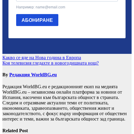
Навигация
Какво се яде на Нова година в Европа
Коя телевизия гледахте в новогодишната нощ?
By
Редакция WorldBG.eu
Редакция WorldBG.eu е редакционният екип на медията
WorldBG.eu – независима онлайн платформа за новини от
Испания, насочени към българската общност в страната.
Следим и отразяваме актуални теми от политиката,
икономиката, здравеопазването, обществения живот и
законодателството, с фокус върху информация от обществен
интерес и теми, важни за българската общност зад граница.
Related Post