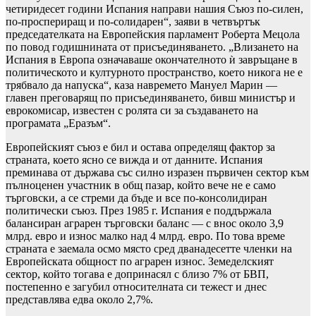
четиридесет години Испания направи нашия Съюз по-силен,
по-проспериращ и по-солидарен“, заяви в четвъртък
председателката на Европейския парламент Роберта Мецола
по повод годишнината от присъединяването. „Влизането на
Испания в Европа означаваше окончателното ѝ завръщане в
политическото и културното пространство, което никога не е
трябвало да напуска“, каза навремето Мануел Марин —
главен преговарящ по присъединяването, бивш министър и
еврокомисар, известен с ролята си за създаването на
програмата „Еразъм“.
Европейският съюз е бил и остава определящ фактор за
страната, което ясно се вижда и от данните. Испания
преминава от държава със силно изразен първичен сектор към
пълноценен участник в общ пазар, който вече не е само
търговски, а се стреми да бъде и все по-консолидиран
политически съюз. През 1985 г. Испания е поддържала
балансиран аграрен търговски баланс — с внос около 3,9
млрд. евро и износ малко над 4 млрд. евро. По това време
страната е заемала осмо място сред дванадесетте членки на
Европейската общност по аграрен износ. Земеделският
сектор, който тогава е допринасял с близо 7% от БВП,
постепенно е загубил относителната си тежест и днес
представлява едва около 2,7%.