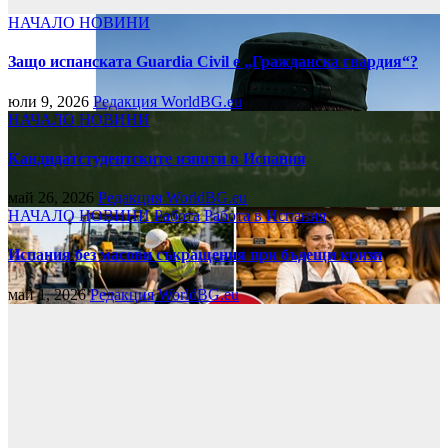
НАЧАЛО
НОВИНИ
Защо испанската Guardia Civil е „Гражданска гвардия“?
юли 9, 2026
Редакция WorldBG.eu
НАЧАЛО
НОВИНИ
Кандидатстудентските изпити в Испания
май 26, 2026
Редакция WorldBG.eu
НАЧАЛО
НОВИНИ
Работа
Работа в Испания
Испания без масови съкращения при бъдещи кризи
май 1, 2026
Редакция WorldBG.eu