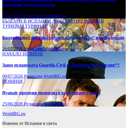
България в реално време
27/07/2026
Редакция WorldBG.eu
БЪЛГАРИ В ИСПАНИЯ
ЛЮБОПИТНО
НОВИНИ
ТУРИЗЪМ
ТУРИЗЪМ
Колоритният фестивал „Битката с цветята“ във Валенсия
26/07/2026
Редакция WorldBG.eu
НАЧАЛО
НОВИНИ
Защо испанската Guardia Civil е „Гражданска гвардия“?
09/07/2026
Редакция WorldBG.eu
НОВИНИ
Ryanair променя правилата за пътуване с деца
25/06/2026
Редакция WorldBG.eu
WorldBG.eu
Новини от Испания и света