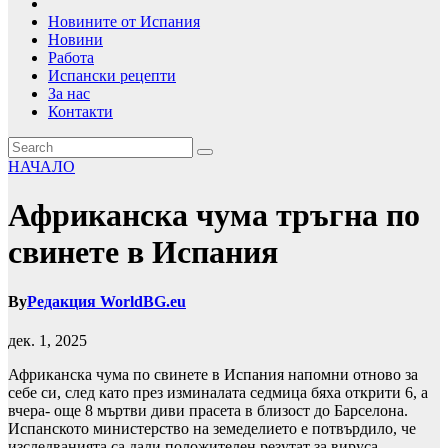
Новините от Испания
Новини
Работа
Испански рецепти
За нас
Контакти
НАЧАЛО
Африканска чума тръгна по
свинете в Испания
By
Редакция WorldBG.eu
дек. 1, 2025
Африканска чума по свинете в Испания напомни отново за
себе си, след като през изминалата седмица бяха открити 6, а
вчера- още 8 мъртви диви прасета в близост до Барселона.
Испанското министерство на земеделието е потвърдило, че
изследванията са дали положителен резутат за вируса.