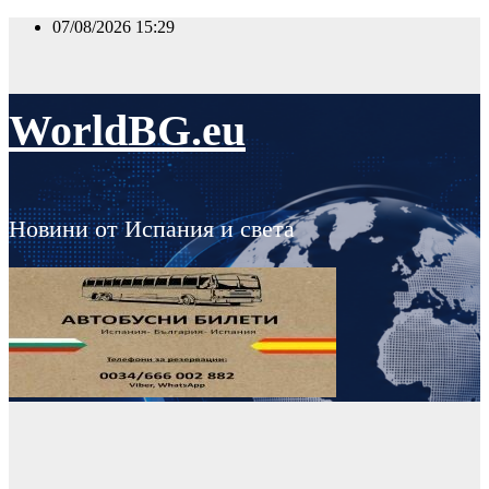
Skip
07/08/2026
15:29
to
content
WorldBG.eu
Новини от Испания и света