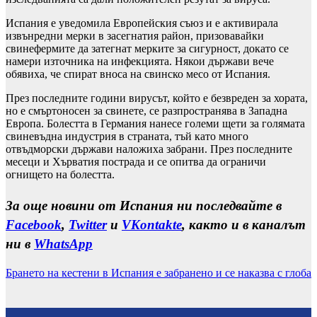
Испания е уведомила Европейския съюз и е активирала
извънредни мерки в засегнатия район, призовавайки
свинефермите да затегнат мерките за сигурност, докато се
намери източника на инфекцията. Някои държави вече
обявиха, че спират вноса на свинско месо от Испания.
През последните години вирусът, който е безвреден за хората,
но е смъртоносен за свинете, се разпространява в Западна
Европа. Болестта в Германия нанесе големи щети за голямата
свиневъдна индустрия в страната, тъй като много
отвъдморски държави наложиха забрани. През последните
месеци и Хърватия пострада и се опитва да ограничи
огнището на болестта.
За още новини от Испания ни последвайте в
Facebook
,
Twitter
и
VKontakte
, както и в каналът
ни в
WhatsApp
Брането на кестени в Испания е забранено и се наказва с глоба