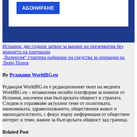
Навигация
Испания: две години затвор за махане на презерватив без
знанието на партньора
„Валенсия“ стартира набиране на средства за операция на
Любо Пенев
By
Редакция WorldBG.eu
Редакция WorldBG.eu е редакционният екип на медията
WorldBG.eu – независима онлайн платформа за новини от
Испания, насочени към българската общност в страната.
Следим и отразяваме актуални теми от политиката,
икономиката, здравеопазването, обществения живот и
законодателството, с фокус върху информация от обществен
интерес и теми, важни за българската общност зад граница.
Related Post