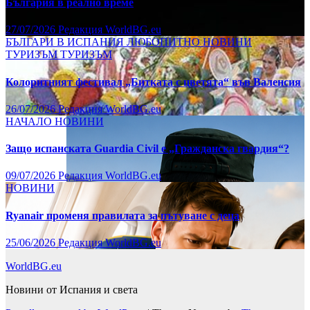
България в реално време
27/07/2026
Редакция WorldBG.eu
БЪЛГАРИ В ИСПАНИЯ
ЛЮБОПИТНО
НОВИНИ
ТУРИЗЪМ
ТУРИЗЪМ
Колоритният фестивал „Битката с цветята“ във Валенсия
26/07/2026
Редакция WorldBG.eu
НАЧАЛО
НОВИНИ
Защо испанската Guardia Civil е „Гражданска гвардия“?
09/07/2026
Редакция WorldBG.eu
НОВИНИ
Ryanair променя правилата за пътуване с деца
25/06/2026
Редакция WorldBG.eu
WorldBG.eu
Новини от Испания и света