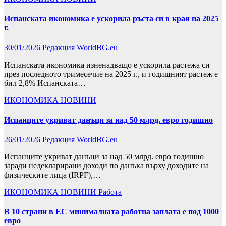
Испанската икономика е ускорила ръста си в края на 2025
г.
30/01/2026
Редакция WorldBG.eu
Испанската икономика изненадващо е ускорила растежа си
през последното тримесечие на 2025 г., и годишният растеж е
бил 2,8% Испанската…
ИКОНОМИКА
НОВИНИ
Испанците укриват данъци за над 50 млрд. евро годишно
26/01/2026
Редакция WorldBG.eu
Испанците укриват данъци за над 50 млрд. евро годишно
заради недекларирани доходи по данъка върху доходите на
физическите лица (IRPF),…
ИКОНОМИКА
НОВИНИ
Работа
В 10 страни в ЕС минималната работна заплата е под 1000
евро