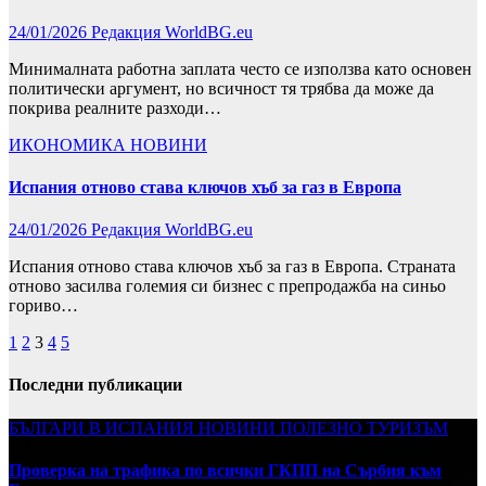
24/01/2026
Редакция WorldBG.eu
Минималната работна заплата често се използва като основен
политически аргумент, но всичност тя трябва да може да
покрива реалните разходи…
ИКОНОМИКА
НОВИНИ
Испания отново става ключов хъб за газ в Европа
24/01/2026
Редакция WorldBG.eu
Испания отново става ключов хъб за газ в Европа. Страната
отново засилва големия си бизнес с препродажба на синьо
гориво…
Разделяне
1
2
3
4
5
на
Последни публикации
публикациите
БЪЛГАРИ В ИСПАНИЯ
НОВИНИ
ПОЛЕЗНО
ТУРИЗЪМ
на
страници
Проверка на трафика по всички ГКПП на Сърбия към