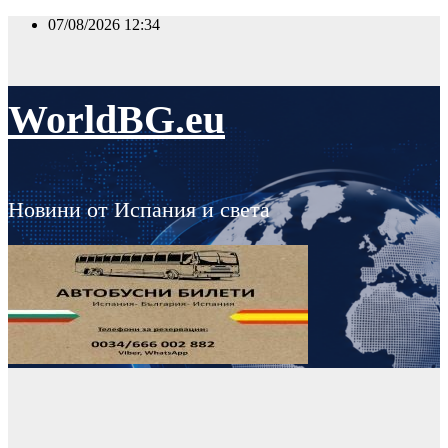
Skip
07/08/2026
12:34
to
content
WorldBG.eu
Новини от Испания и света