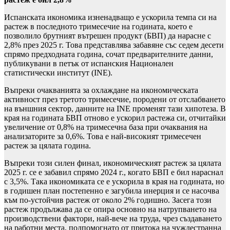
Испанската икономика изненадващо е ускорила темпа си на
растеж в последното тримесечие на годината, което е
позволило брутният вътрешен продукт (БВП) да нарасне с
2,8% през 2025 г. Това представлява забавяне със седем десети
спрямо предходната година, сочат предварителните данни,
публикувани в петък от испанския Национален
статистически институт (INE).
Въпреки очакванията за охлаждане на икономическата
активност през третото тримесечие, породени от отслабването
на външния сектор, данните на INE променят тази хипотеза. В
края на годината БВП отново е ускорил растежа си, отчитайки
увеличение от 0,8% на тримесечна база при очаквания на
анализаторите за 0,6%. Това е най-високият тримесечен
растеж за цялата година.
Въпреки този силен финал, икономическият растеж за цялата
2025 г. се е забавил спрямо 2024 г., когато БВП е бил нараснал
с 3,5%. Така икономиката се е ускорила в края на годината, но
в годишен план постепенно е загубила инерция и се насочва
към по-устойчив растеж от около 2% годишно. Засега този
растеж продължава да се опира основно на натрупването на
производствени фактори, най-вече на труда, чрез създаването
на работни места, подпомогнато от притока на чуждестранна