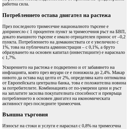
работна сила.
Потреблението остава двигател на растежа
През последното тримесечие националното търсене е
допринесло с 1 процентен пункт за тримесечния ръст на БВП,
докато външното търсене е имало отрицателен принос от –0,2
пункта. Потреблението на домакинствата се е увеличило с
1%, това на публичната администрация – с 0,1%, а бруто
образуването на основен капитал (инвестициите) е нараснало
с 1,7%.
Ускорението на растежа е подкрепено и от забавянето на
инфлацията, която през януари се е понижила до 2,4%. Макар
нивото да остава над целта от 2%, определяна като оптимална
от Европейската централна банка, това е положителна новина
за потребителите. Комбинацията от по-умерени цени и ръст
на заплатите засилва покупателната способност и превръща
потреблението в основен двигател на икономическата
активност през последните тримесечия.
Външна търговия
Износът на стоки и услуги е нараснал с 0,8% на тримесечна