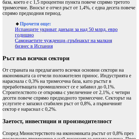
база, което е с 1,5 процентни пункта повече спрямо третото
тримесечие. Вносът е отчел ръст от 1,4%, с една десета повече
спрямо предходния период.
🔹
Прочети още:
Испанците укриват данъци за над 50 млрд. евро
годишно
Самонаетите чужденци–гръбнакът на малкия
бизнес в Испания
Ръст във всички сектори
От страната на предлагането всички основни сектори на
икономиката са отчели положителен принос. Индустрията е
нараснала с 0,3% на тримесечна база, като ръстът в
преработващата промишленост се е забавил до 0,1%.
Строителството се откроява с увеличение от 2,1%, с четири
десети повече спрямо предходното тримесечие. Секторът на
услугите е запазил стабилен ръст от 0,8%, а първичният
сектор е нараснал с 0,2%.
Заетост, инвестиции и производителност
Според Министерството на икономиката ръстът от 0,8% през
последното тримесечие е най-високият за цялата година. През