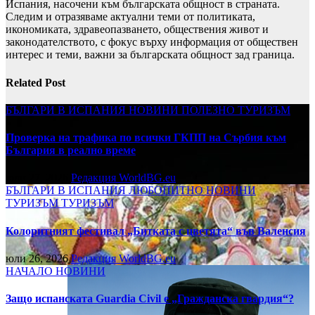
Испания, насочени към българската общност в страната.
Следим и отразяваме актуални теми от политиката,
икономиката, здравеопазването, обществения живот и
законодателството, с фокус върху информация от обществен
интерес и теми, важни за българската общност зад граница.
Related Post
БЪЛГАРИ В ИСПАНИЯ
НОВИНИ
ПОЛЕЗНО
ТУРИЗЪМ
Проверка на трафика по всички ГКПП на Сърбия към
България в реално време
юли 27, 2026
Редакция WorldBG.eu
БЪЛГАРИ В ИСПАНИЯ
ЛЮБОПИТНО
НОВИНИ
ТУРИЗЪМ
ТУРИЗЪМ
Колоритният фестивал „Битката с цветята“ във Валенсия
юли 26, 2026
Редакция WorldBG.eu
НАЧАЛО
НОВИНИ
Защо испанската Guardia Civil е „Гражданска гвардия“?