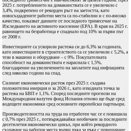
2025 г. потреблението на домакинствата се е увеличило с
3,4%, подкрепено от рекорден ръст на заетостта, като
новосъздадените работни места са по-стабилни и с по-високо
качество, показват данните от последното тримесечие на
Изследването на активното население (EPA). В края на 2025 г.
равнището на безработица е спаднало под 10% за първи път
от 2008 г.
Инвестициите са ускорили растежа си до 6,3% за годината,
като инвестициите в строителството са се увеличили с 5,2%, а
тези в машини и оборудване – с 9%. Покупателната
способност на домакинствата е нараснала с 1,5%,
благодарение на увеличението на заплатите над инфлацията
след няколко години на спад.
Силният икономически растеж през 2025 г. създава
положителна инерция и за 2026 г., като изходната точка за
растежа на БВП е 1,1%. Според последните прогнози на
Международния валутен фонд Испания отново ще бъде сред
водещите икономики сред основните европейски партньори.
Производителността на труда на отработен час се е повишила
с 0,7% през 2025 г., потвърждавайки необичаен за последните
десетилетия икономически цикъл, при който рекордното
създаване на работни места върви ръка за ръка с повишаване