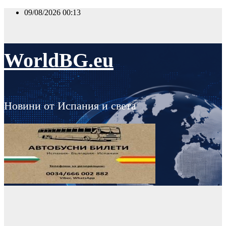
Skip
09/08/2026
00:13
to
content
WorldBG.eu
Новини от Испания и света