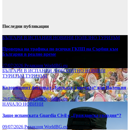
Последни публикации
БЪЛГАРИ В ИСПАНИЯ
НОВИНИ
ПОЛЕЗНО
ТУРИЗЪМ
Проверка на трафика по всички ГКПП на Сърбия към
България в реално време
27/07/2026
Редакция WorldBG.eu
БЪЛГАРИ В ИСПАНИЯ
ЛЮБОПИТНО
НОВИНИ
ТУРИЗЪМ
ТУРИЗЪМ
Колоритният фестивал „Битката с цветята“ във Валенсия
26/07/2026
Редакция WorldBG.eu
НАЧАЛО
НОВИНИ
Защо испанската Guardia Civil е „Гражданска гвардия“?
09/07/2026
Редакция WorldBG.eu