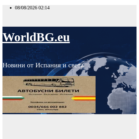
Skip
08/08/2026
02:14
to
content
WorldBG.eu
Новини от Испания и света