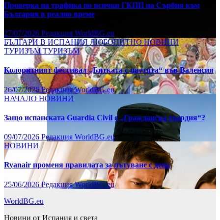
Проверка на трафика по всички ГКПП на Сърбия към
България в реално време
27/07/2026
Редакция WorldBG.eu
БЪЛГАРИ В ИСПАНИЯ
ЛЮБОПИТНО
НОВИНИ
ТУРИЗЪМ
ТУРИЗЪМ
Колоритният фестивал „Битката с цветята“ във Валенсия
26/07/2026
Редакция WorldBG.eu
НАЧАЛО
НОВИНИ
Защо испанската Guardia Civil е „Гражданска гвардия“?
09/07/2026
Редакция WorldBG.eu
НОВИНИ
Ryanair променя правилата за пътуване с деца
25/06/2026
Редакция WorldBG.eu
WorldBG.eu
Новини от Испания и света