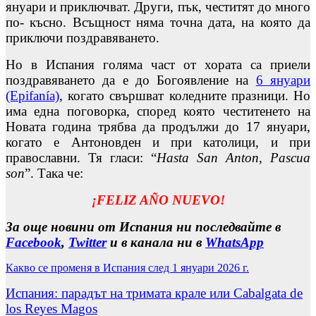
януари и приключват. Други, пък, честитят до много
по- късно. Всъщност няма точна дата, на която да
приключи поздравяването.
Но в Испания голяма част от хората са приели
поздравяването да е до Богоявление на
6 януари
(Epifanía)
, когато свършват коледните празници. Но
има една поговорка, според която честитенето на
Новата година трябва да продължи до 17 януари,
когато е Антоновден и при католици, и при
православни. Тя гласи: “
Hasta San Anton, Pascua
son
”. Така че:
¡FELIZ AÑO NUEVO!
За още новини от Испания ни последвайте в
Facebook
,
Twitter
и в канала ни в
WhatsApp
Какво се променя в Испания след 1 януари 2026 г.
Испания: парадът на тримата крале или Cabalgata de
los Reyes Magos