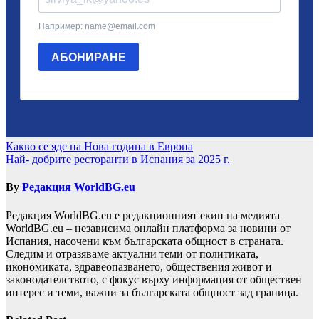
Навигация
Какво се яде на Нова година в Европа
Най- добрите ресторанти в Испания за 2025 г.
By
Редакция WorldBG.eu
Редакция WorldBG.eu е редакционният екип на медията
WorldBG.eu – независима онлайн платформа за новини от
Испания, насочени към българската общност в страната.
Следим и отразяваме актуални теми от политиката,
икономиката, здравеопазването, обществения живот и
законодателството, с фокус върху информация от обществен
интерес и теми, важни за българската общност зад граница.