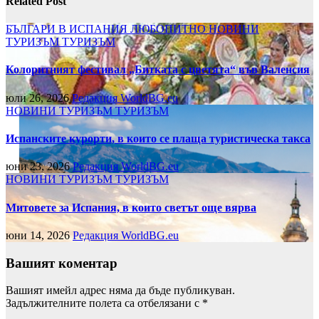
Related Post
БЪЛГАРИ В ИСПАНИЯ
ЛЮБОПИТНО
НОВИНИ
ТУРИЗЪМ
ТУРИЗЪМ
Колоритният фестивал „Битката с цветята“ във Валенсия
юли 26, 2026
Редакция WorldBG.eu
НОВИНИ
ТУРИЗЪМ
ТУРИЗЪМ
Испанските курорти, в които се плаща туристическа такса
юни 23, 2026
Редакция WorldBG.eu
НОВИНИ
ТУРИЗЪМ
ТУРИЗЪМ
Митовете за Испания, в които светът още вярва
юни 14, 2026
Редакция WorldBG.eu
Вашият коментар
Вашият имейл адрес няма да бъде публикуван.
Задължителните полета са отбелязани с
*