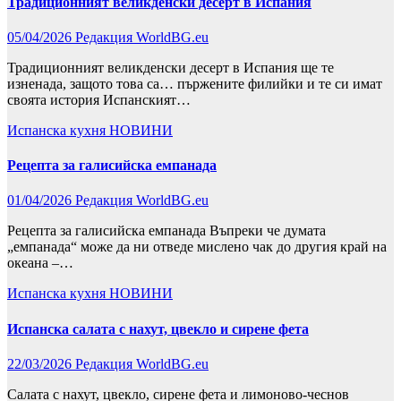
Традиционният великденски десерт в Испания
05/04/2026
Редакция WorldBG.eu
Традиционният великденски десерт в Испания ще те
изненада, защото това са… пържените филийки и те си имат
своята история Испанският…
Испанска кухня
НОВИНИ
Рецепта за галисийска емпанада
01/04/2026
Редакция WorldBG.eu
Рецепта за галисийска емпанада Въпреки че думата
„емпанада“ може да ни отведе мислено чак до другия край на
океана –…
Испанска кухня
НОВИНИ
Испанска салата с нахут, цвекло и сирене фета
22/03/2026
Редакция WorldBG.eu
Салата с нахут, цвекло, сирене фета и лимоново-чеснов