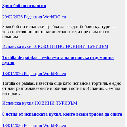
Зрял боб по испански
20/02/2026
Редакция WorldBG.eu
Зрял боб по испански Трябва да се ядат бобови култури —
това постоянно повтарят диетолозите, а през зимата го
помним…
Испанска кухня
ЛЮБОПИТНО
НОВИНИ
ТУРИЗЪМ
Tortilla de patatas – емблемата на испанската домашна
кухня
13/01/2026
Редакция WorldBG.eu
Tortilla de patatas, известна още като испанска тортиля, е едно
от най-разпознаваемите и обичани ястия в Испания. Семпла
на пръв…
Испанска кухня
НОВИНИ
ТУРИЗЪМ
8 ястия от испанската кухня, които всеки трябва да опита
13/01/2026
Редакция WorldBG.eu