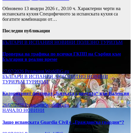
Обновено 13 янаури 2026 г., 20:10 ч. Характерни черти на
испанската кухня Специфичното за испанската кухня са
богатите комбинации от…
Последни публикации
БЪЛГАРИ В ИСПАНИЯ
НОВИНИ
ПОЛЕЗНО
ТУРИЗЪМ
Проверка на трафика по всички ГКПП на Сърбия към
България в реално време
27/07/2026
Редакция WorldBG.eu
БЪЛГАРИ В ИСПАНИЯ
ЛЮБОПИТНО
НОВИНИ
ТУРИЗЪМ
ТУРИЗЪМ
Колоритният фестивал „Битката с цветята“ във Валенсия
26/07/2026
Редакция WorldBG.eu
НАЧАЛО
НОВИНИ
Защо испанската Guardia Civil е „Гражданска гвардия“?