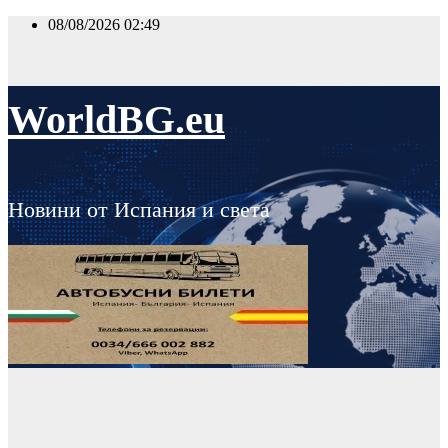
Skip
08/08/2026
02:49
to
content
WorldBG.eu
Новини от Испания и света