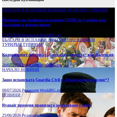
БЪЛГАРИ В ИСПАНИЯ
НОВИНИ
ПОЛЕЗНО
ТУРИЗЪМ
Проверка на трафика по всички ГКПП на Сърбия към
България в реално време
27/07/2026
Редакция WorldBG.eu
БЪЛГАРИ В ИСПАНИЯ
ЛЮБОПИТНО
НОВИНИ
ТУРИЗЪМ
ТУРИЗЪМ
Колоритният фестивал „Битката с цветята“ във Валенсия
26/07/2026
Редакция WorldBG.eu
НАЧАЛО
НОВИНИ
Защо испанската Guardia Civil е „Гражданска гвардия“?
09/07/2026
Редакция WorldBG.eu
НОВИНИ
Ryanair променя правилата за пътуване с деца
25/06/2026
Редакция WorldBG.eu