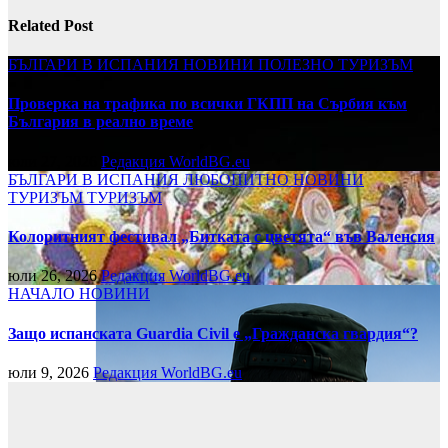
Related Post
БЪЛГАРИ В ИСПАНИЯ
НОВИНИ
ПОЛЕЗНО
ТУРИЗЪМ
Проверка на трафика по всички ГКПП на Сърбия към
България в реално време
юли 27, 2026
Редакция WorldBG.eu
БЪЛГАРИ В ИСПАНИЯ
ЛЮБОПИТНО
НОВИНИ
ТУРИЗЪМ
ТУРИЗЪМ
Колоритният фестивал „Битката с цветята“ във Валенсия
юли 26, 2026
Редакция WorldBG.eu
НАЧАЛО
НОВИНИ
Защо испанската Guardia Civil е „Гражданска гвардия“?
юли 9, 2026
Редакция WorldBG.eu