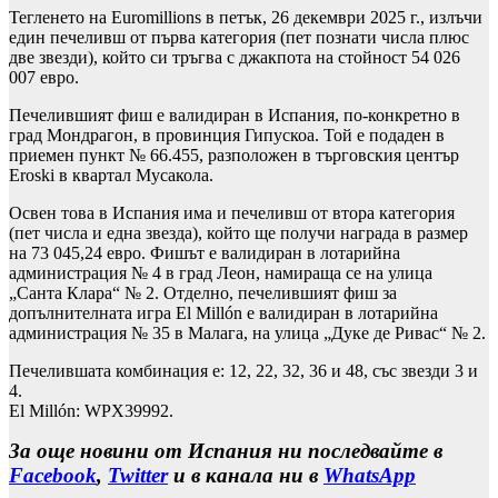
Тегленето на Euromillions в петък, 26 декември 2025 г., излъчи
един печеливш от първа категория (пет познати числа плюс
две звезди), който си тръгва с джакпота на стойност 54 026
007 евро.
Печелившият фиш е валидиран в Испания, по-конкретно в
град Мондрагон, в провинция Гипускоа. Той е подаден в
приемен пункт № 66.455, разположен в търговския център
Eroski в квартал Мусакола.
Освен това в Испания има и печеливш от втора категория
(пет числа и една звезда), който ще получи награда в размер
на 73 045,24 евро. Фишът е валидиран в лотарийна
администрация № 4 в град Леон, намираща се на улица
„Санта Клара“ № 2. Отделно, печелившият фиш за
допълнителната игра El Millón е валидиран в лотарийна
администрация № 35 в Малага, на улица „Дуке де Ривас“ № 2.
Печелившата комбинация е: 12, 22, 32, 36 и 48, със звезди 3 и
4.
El Millón: WPX39992.
За още новини от Испания ни последвайте в
Facebook
,
Twitter
и в канала ни в
WhatsApp