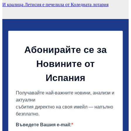
И кралица Летисия е печелила от Коледната лотария