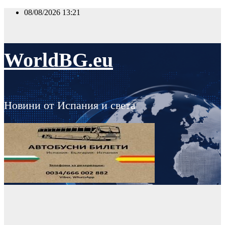
Skip
08/08/2026
13:21
to
content
WorldBG.eu
Новини от Испания и света