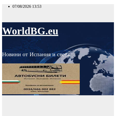
Skip
07/08/2026
13:53
to
content
WorldBG.eu
Новини от Испания и света