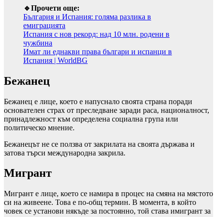
🔹Прочети още:
България и Испания: голяма разлика в
емиграцията
Испания с нов рекорд: над 10 млн. родени в
чужбина
Имат ли еднакви права българи и испанци в
Испания | WorldBG
Бежанец
Бежанец е лице, което е напуснало своята страна поради
основателен страх от преследване заради раса, националност,
принадлежност към определена социална група или
политическо мнение.
Бежанецът не се ползва от закрилата на своята държава и
затова търси международна закрила.
Мигрант
Мигрант е лице, което се намира в процес на смяна на мястото
си на живеене. Това е по-общ термин. В момента, в който
човек се установи някъде за постоянно, той става имигрант за