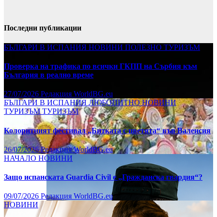
Последни публикации
БЪЛГАРИ В ИСПАНИЯ
НОВИНИ
ПОЛЕЗНО
ТУРИЗЪМ
Проверка на трафика по всички ГКПП на Сърбия към
България в реално време
27/07/2026
Редакция WorldBG.eu
БЪЛГАРИ В ИСПАНИЯ
ЛЮБОПИТНО
НОВИНИ
ТУРИЗЪМ
ТУРИЗЪМ
Колоритният фестивал „Битката с цветята“ във Валенсия
26/07/2026
Редакция WorldBG.eu
НАЧАЛО
НОВИНИ
Защо испанската Guardia Civil е „Гражданска гвардия“?
09/07/2026
Редакция WorldBG.eu
НОВИНИ