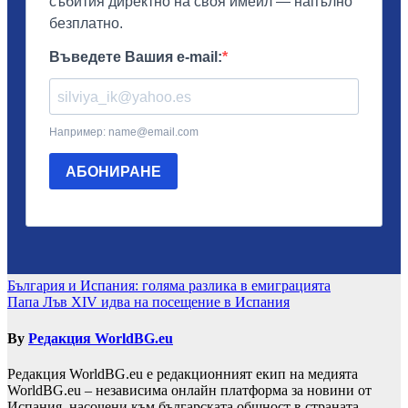
Навигация
България и Испания: голяма разлика в емиграцията
Папа Лъв XIV идва на посещение в Испания
By
Редакция WorldBG.eu
Редакция WorldBG.eu е редакционният екип на медията
WorldBG.eu – независима онлайн платформа за новини от
Испания, насочени към българската общност в страната.