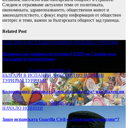
Следим и отразяваме актуални теми от политиката,
икономиката, здравеопазването, обществения живот и
законодателството, с фокус върху информация от обществен
интерес и теми, важни за българската общност зад граница.
Related Post
БЪЛГАРИ В ИСПАНИЯ
НОВИНИ
ПОЛЕЗНО
ТУРИЗЪМ
Проверка на трафика по всички ГКПП на Сърбия към
България в реално време
юли 27, 2026
Редакция WorldBG.eu
БЪЛГАРИ В ИСПАНИЯ
ЛЮБОПИТНО
НОВИНИ
ТУРИЗЪМ
ТУРИЗЪМ
Колоритният фестивал „Битката с цветята“ във Валенсия
юли 26, 2026
Редакция WorldBG.eu
НАЧАЛО
НОВИНИ
Защо испанската Guardia Civil е „Гражданска гвардия“?