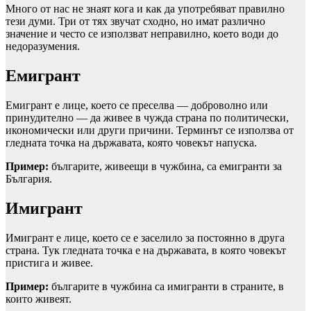
Много от нас не знаят кога и как да употребяват правилно
тези думи. Три от тях звучат сходно, но имат различно
значение и често се използват неправилно, което води до
недоразумения.
Емигрант
Емигрант е лице, което се преселва — доброволно или
принудително — да живее в чужда страна по политически,
икономически или други причини. Терминът се използва от
гледната точка на държавата, която човекът напуска.
Пример:
българите, живеещи в чужбина, са емигранти за
България.
Имигрант
Имигрант е лице, което се е заселило за постоянно в друга
страна. Тук гледната точка е на държавата, в която човекът
пристига и живее.
Пример:
българите в чужбина са имигранти в страните, в
които живеят.