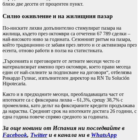
близо две десети от процентен пункт.
Силно оживление и на жилищния пазар
По-ниските лихви допълнително стимулират пазара на
жилища, където през октомври са отчетени 67 789 сделки –
най-високото ниво за годината. Сезонният ритъм на пазара,
който традиционно се забавя през лятото и се активизира през
есента, отново работи в полза на статистиката.
„Търсенията и преговорите от летните месеци често се
материализират именно през октомври, което прави месеца
един от най-силните за подписване на договори“, отбелязва
Рикардо Гулиас, изпълнителен директор на RN Tu Solución
Hipotecaria.
Както и в предходните месеци, преобладаващата част от
ипотеките са с фиксирана лихва – 61,3%, срещу 38,7% с
променлива, като делът на фиксираните кредити продължава
да нараства. Средният срок на ипотеките достига 26 години, с
една година повече спрямо средното за годината.
За още новини от Испания ни последвайте в
Facebook
,
Twitter
и в канала ни в
WhatsApp