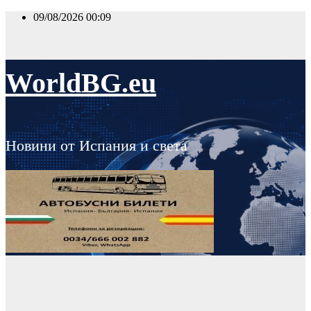
Skip
09/08/2026
00:09
to
content
WorldBG.eu
Новини от Испания и света