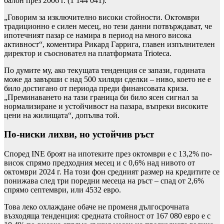
балон през 2006 г. (1 144 041).
„Говорим за изключително високи стойности. Октомври
традиционно е силен месец, но тези данни потвърждават, че
ипотечният пазар се намира в период на много висока
активност“, коментира Рикард Гаррига, главен изпълнителен
директор и съосновател на платформата Trioteca.
По думите му, ако текущата тенденция се запази, годината
може да завърши с над 500 хиляди сделки – ниво, което не е
било достигано от периода преди финансовата криза.
„Преминаването на тази граница би било ясен сигнал за
нормализиране и устойчивост на пазара, въпреки високите
цени на жилищата“, допълва той.
По-ниски лихви, но устойчив ръст
Според INE броят на ипотеките през октомври е с 13,2% по-
висок спрямо предходния месец и с 0,6% над нивото от
октомври 2024 г. На този фон средният размер на кредитите се
понижава след три поредни месеца на ръст – спад от 2,6%
спрямо септември, или 4532 евро.
Това леко охлаждане обаче не променя дългосрочната
възходяща тенденция: средната стойност от 167 080 евро е с