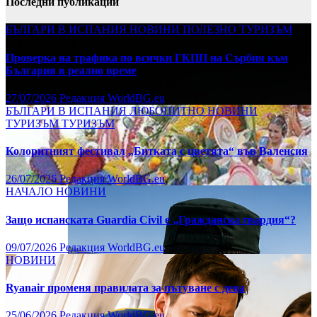
Последни публикации
БЪЛГАРИ В ИСПАНИЯ
НОВИНИ
ПОЛЕЗНО
ТУРИЗЪМ
Проверка на трафика по всички ГКПП на Сърбия към
България в реално време
27/07/2026
Редакция WorldBG.eu
БЪЛГАРИ В ИСПАНИЯ
ЛЮБОПИТНО
НОВИНИ
ТУРИЗЪМ
ТУРИЗЪМ
Колоритният фестивал „Битката с цветята“ във Валенсия
26/07/2026
Редакция WorldBG.eu
НАЧАЛО
НОВИНИ
Защо испанската Guardia Civil е „Гражданска гвардия“?
09/07/2026
Редакция WorldBG.eu
НОВИНИ
Ryanair променя правилата за пътуване с деца
25/06/2026
Редакция WorldBG.eu