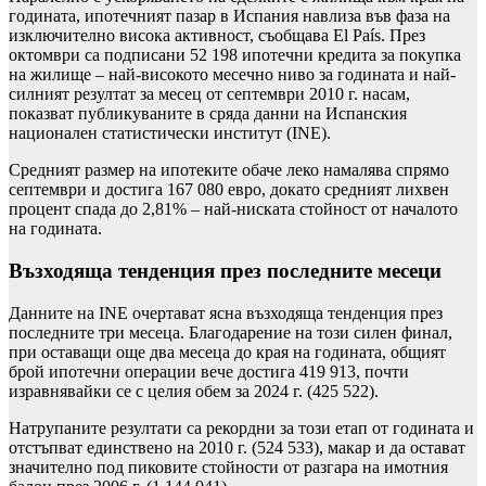
годината, ипотечният пазар в Испания навлиза във фаза на
изключително висока активност, съобщава El País. През
октомври са подписани 52 198 ипотечни кредита за покупка
на жилище – най-високото месечно ниво за годината и най-
силният резултат за месец от септември 2010 г. насам,
показват публикуваните в сряда данни на Испанския
национален статистически институт (INE).
Средният размер на ипотеките обаче леко намалява спрямо
септември и достига 167 080 евро, докато средният лихвен
процент спада до 2,81% – най-ниската стойност от началото
на годината.
Възходяща тенденция през последните месеци
Данните на INE очертават ясна възходяща тенденция през
последните три месеца. Благодарение на този силен финал,
при оставащи още два месеца до края на годината, общият
брой ипотечни операции вече достига 419 913, почти
изравнявайки се с целия обем за 2024 г. (425 522).
Натрупаните резултати са рекордни за този етап от годината и
отстъпват единствено на 2010 г. (524 533), макар и да остават
значително под пиковите стойности от разгара на имотния