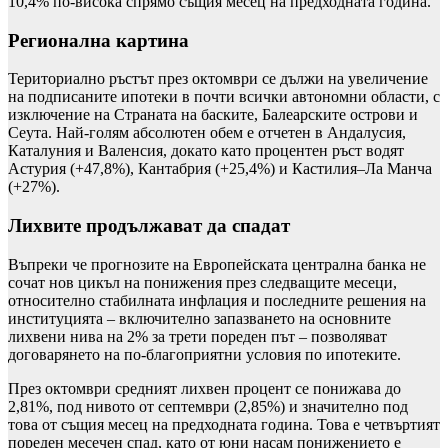
10,4% по-висока спрямо същия месец на предходната година.
Регионална картина
Териториално ръстът през октомври се дължи на увеличение
на подписаните ипотеки в почти всички автономни области, с
изключение на Страната на баските, Балеарските острови и
Сеута. Най-голям абсолютен обем е отчетен в Андалусия,
Каталуния и Валенсия, докато като процентен ръст водят
Астурия (+47,8%), Кантабрия (+25,4%) и Кастилия–Ла Манча
(+27%).
Лихвите продължават да спадат
Въпреки че прогнозите на Европейската централна банка не
сочат нов цикъл на понижения през следващите месеци,
относително стабилната инфлация и последните решения на
институцията – включително запазването на основните
лихвени нива на 2% за трети пореден път – позволяват
договарянето на по-благоприятни условия по ипотеките.
През октомври средният лихвен процент се понижава до
2,81%, под нивото от септември (2,85%) и значително под
това от същия месец на предходната година. Това е четвъртият
пореден месечен спад, като от юни насам понижението е