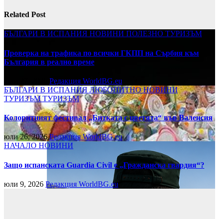
Related Post
БЪЛГАРИ В ИСПАНИЯ
НОВИНИ
ПОЛЕЗНО
ТУРИЗЪМ
Проверка на трафика по всички ГКПП на Сърбия към
България в реално време
юли 27, 2026
Редакция WorldBG.eu
БЪЛГАРИ В ИСПАНИЯ
ЛЮБОПИТНО
НОВИНИ
ТУРИЗЪМ
ТУРИЗЪМ
Колоритният фестивал „Битката с цветята“ във Валенсия
юли 26, 2026
Редакция WorldBG.eu
НАЧАЛО
НОВИНИ
Защо испанската Guardia Civil е „Гражданска гвардия“?
юли 9, 2026
Редакция WorldBG.eu