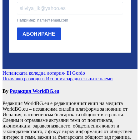
Навигация
Испанската коледна лотария- El Gordo
По-малко разводи в Испания заради скъпите наеми
By
Редакция WorldBG.eu
Редакция WorldBG.eu е редакционният екип на медията
WorldBG.eu – независима онлайн платформа за новини от
Испания, насочени към българската общност в страната.
Следим и отразяваме актуални теми от политиката,
икономиката, здравеопазването, обществения живот и
законодателството, с фокус върху информация от обществен
интерес и теми, важни за българската общност зад граница.