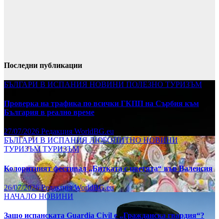
Последни публикации
БЪЛГАРИ В ИСПАНИЯ
НОВИНИ
ПОЛЕЗНО
ТУРИЗЪМ
Проверка на трафика по всички ГКПП на Сърбия към
България в реално време
27/07/2026
Редакция WorldBG.eu
БЪЛГАРИ В ИСПАНИЯ
ЛЮБОПИТНО
НОВИНИ
ТУРИЗЪМ
ТУРИЗЪМ
Колоритният фестивал „Битката с цветята“ във Валенсия
26/07/2026
Редакция WorldBG.eu
НАЧАЛО
НОВИНИ
Защо испанската Guardia Civil е „Гражданска гвардия“?