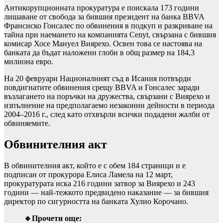
Антикорупционната прокуратура е поискала 173 години
лишаване от свобода за бившия президент на банка BBVA
Франсиско Гонсалес по обвинения в подкуп и разкриване на
тайна при наемането на компанията Cenyt, свързана с бившия
комисар Хосе Мануел Виярехо. Освен това се настоява на
банката да бъдат наложени глоби в общ размер на 184,3
милиона евро.
На 20 февруари Националният съд в Исания потвърди
повдигнатите обвинения срещу BBVA и Гонсалес заради
възлагането на поръчки на дружества, свързани с Виярехо и
изпълнение на предполагаемо незаконни дейности в периода
2004–2016 г., след като отхвърли всички подадени жалби от
обвиняемите.
Обвинителния акт
В обвинителния акт, който е с обем 184 страници и е
подписан от прокурора Елиса Ламела на 12 март,
прокуратурата иска 216 години затвор за Виярехо и 243
години — най-тежкото предвидено наказание — за бившия
директор по сигурността на банката Хулио Корочано.
🔹Прочети още: