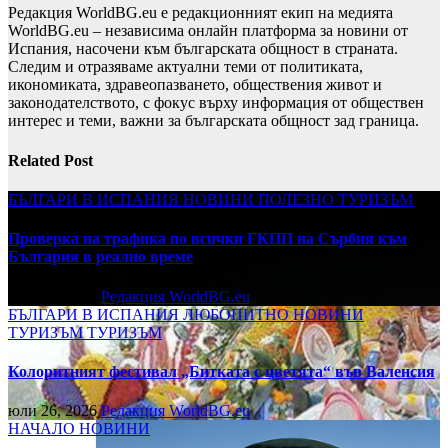
Редакция WorldBG.eu е редакционният екип на медията
WorldBG.eu – независима онлайн платформа за новини от
Испания, насочени към българската общност в страната.
Следим и отразяваме актуални теми от политиката,
икономиката, здравеопазването, обществения живот и
законодателството, с фокус върху информация от обществен
интерес и теми, важни за българската общност зад граница.
Related Post
БЪЛГАРИ В ИСПАНИЯ
НОВИНИ
ПОЛЕЗНО
ТУРИЗЪМ
Проверка на трафика по всички ГКПП на Сърбия към
България в реално време
юли 27, 2026
Редакция WorldBG.eu
БЪЛГАРИ В ИСПАНИЯ
ЛЮБОПИТНО
НОВИНИ
ТУРИЗЪМ
ТУРИЗЪМ
Колоритният фестивал „Битката с цветята“ във Валенсия
юли 26, 2026
Редакция WorldBG.eu
НАЧАЛО
НОВИНИ