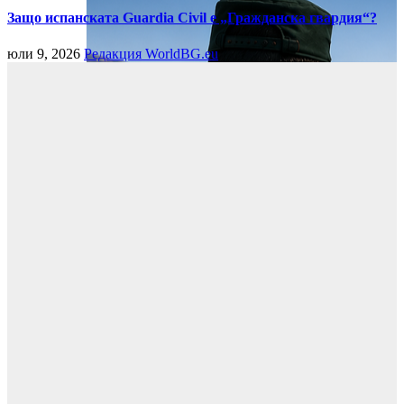
Защо испанската Guardia Civil е „Гражданска гвардия“?
юли 9, 2026
Редакция WorldBG.eu