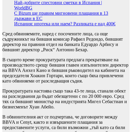
Най-добрите спестовни сметки в Испания |
WorldBG
С Bizum ще правим мигновени плащания в 13
държави в ЕС
Испания: ипотека или наем? Разликата е над 400€
Сред обвиняемите, наред с посочените лица, са още
съдружникът на бившия комисар Рафаел Редондо, бившият
директор на правния отдел на банката Едуардо Арбису и
бившият директор „Риск“ Антонио Бехар.
В същото време прокуратурата предлага прекратяване на
производството срещу бившия главен изпълнителен директор
на BBVA Анхел Кано и бившия ръководител на кабинета на
председателя Хоакин Гортари, които също бяха привлечени
като обвиняеми от разследващия съдия.
Прокуратурата настоява също така 43-те лица, станали обект
на разследвания да бъдат обезщетени с по 20 000 евро. Сред
тях са бившият министър на индустрията Мигел Себастиан и
бизнесменът Хуан Абейо.
В обвинителния акт се подчертава, че договорите между
BBVA и Cenyt, както и извършените плащания за
предоставените услуги, са били възможни „тъй като са били