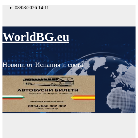
Skip
08/08/2026
14:11
to
content
WorldBG.eu
Новини от Испания и света