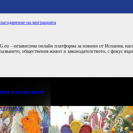
благодарение на миграцията
G.eu – независима онлайн платформа за новини от Испания, насо
пазването, обществения живот и законодателството, с фокус вър
ария в реално време
ТУРИЗЪМ