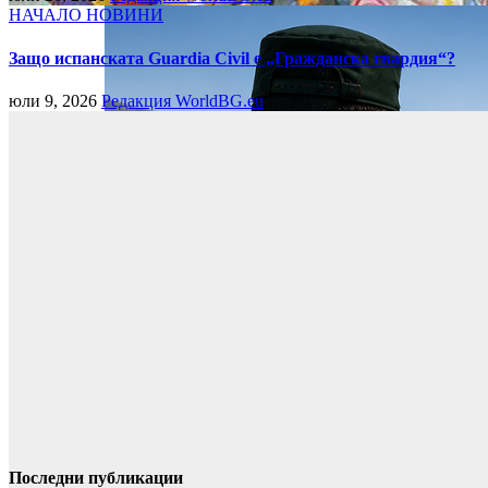
НАЧАЛО
НОВИНИ
Защо испанската Guardia Civil е „Гражданска гвардия“?
юли 9, 2026
Редакция WorldBG.eu
Последни публикации