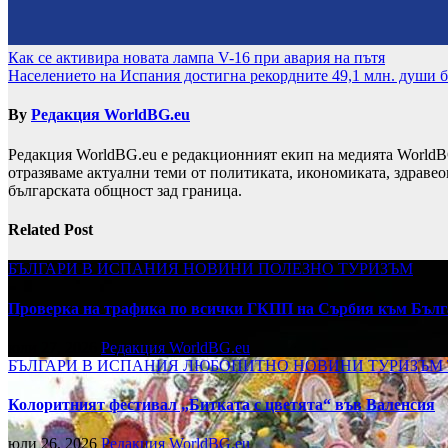
Навигация
Как се активира новата лампа V-16 при авария на пътя
Населението на Испания достигна рекордните 49,1 млн. души 
By
Редакция WorldBG.eu
Редакция WorldBG.eu е редакционният екип на медията WorldB
отразяваме актуални теми от политиката, икономиката, здравео
българската общност зад граница.
Related Post
БЪЛГАРИ В ИСПАНИЯ
НОВИНИ
ПОЛЕЗНО
ТУРИЗЪМ
Проверка на трафика по всички ГКПП на Сърбия към Бълг
юли 27, 2026
Редакция WorldBG.eu
БЪЛГАРИ В ИСПАНИЯ
ЛЮБОПИТНО
НОВИНИ
ТУРИЗЪМ
Колоритният фестивал „Битката с цветята“ във Валенсия
юли 26, 2026
Редакция WorldBG.eu