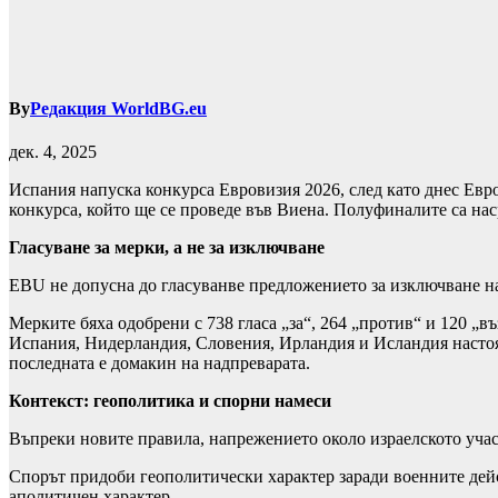
By
Редакция WorldBG.eu
дек. 4, 2025
Испания напуска конкурса Евровизия 2026, след като днес Евро
конкурса, който ще се проведе във Виена. Полуфиналите са насро
Гласуване за мерки, а не за изключване
EBU не допусна до гласуванве предложението за изключване на 
Мерките бяха одобрени с 738 гласа „за“, 264 „против“ и 120 „в
Испания, Нидерландия, Словения, Ирландия и Исландия настояв
последната е домакин на надпреварата.
Контекст: геополитика и спорни намеси
Въпреки новите правила, напрежението около израелското учас
Спорът придоби геополитически характер заради военните дейст
аполитичен характер.