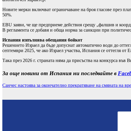
Новите мерки включват ограничаване на броя гласове през плат
50%.
EBU заяви, че ще предприеме действия срещу „фалшив и координ
В регламента се добавя и обща норма за санкции при политичес
Испания изпълнява обещания бойкот
Решението Израел да бъде допуснат автоматично води до отте
септември 2025, че ако Израел участва, Испания се оттегля от
Така през 2026 г. страната няма да присъства на конкурса във В
За още новини от Испания ни последвайте в
Face
Санчес настоява за окончателно прекратяване на смяната на вр