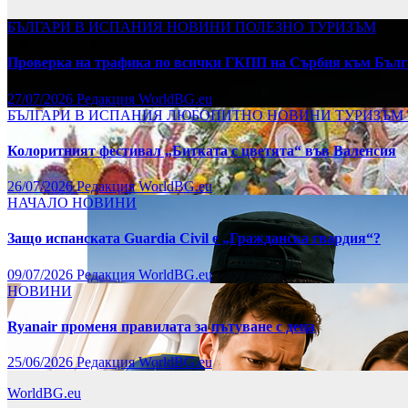
БЪЛГАРИ В ИСПАНИЯ
НОВИНИ
ПОЛЕЗНО
ТУРИЗЪМ
Проверка на трафика по всички ГКПП на Сърбия към Бълг
27/07/2026
Редакция WorldBG.eu
БЪЛГАРИ В ИСПАНИЯ
ЛЮБОПИТНО
НОВИНИ
ТУРИЗЪМ
Колоритният фестивал „Битката с цветята“ във Валенсия
26/07/2026
Редакция WorldBG.eu
НАЧАЛО
НОВИНИ
Защо испанската Guardia Civil е „Гражданска гвардия“?
09/07/2026
Редакция WorldBG.eu
НОВИНИ
Ryanair променя правилата за пътуване с деца
25/06/2026
Редакция WorldBG.eu
WorldBG.eu