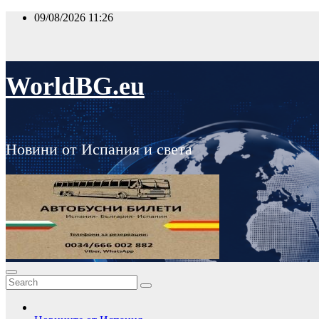
Skip
09/08/2026
11:26
to
content
WorldBG.eu
Новини от Испания и света