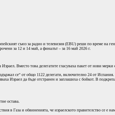
пейският съюз за радио и телевизия (EBU) реши по време на ген
чени за 12 и 14 май, а финалът – за 16 май 2026 г.
Израел. Вместо това делегатите гласуваха пакет от нови мерки 
ъздържал се“ от общо 1122 делегати, включително 24 от Испания.
аха Израел да бъде отстранен и заплашиха с бойкот. В подкрепа 
тие остава.
вия в Газа и обвиненията, че израелското правителство се е нам