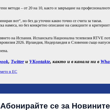
ени методи – от 20 на 10, както и завръщане на професионалнот
иран вот“, но без да уточни какво точно се счита за такъв.
ка намеса, но без конкретно описание на санкциите и критериит
глянето на Испания. Испанската Национална телевизия RTVE пот
 Евровизия 2026. Ирландия, Нидерландия и Словения също напусн
иена.
book
,
Twitter
и
VKontakte
, както и в канала ни в
Wha
емето в ЕC