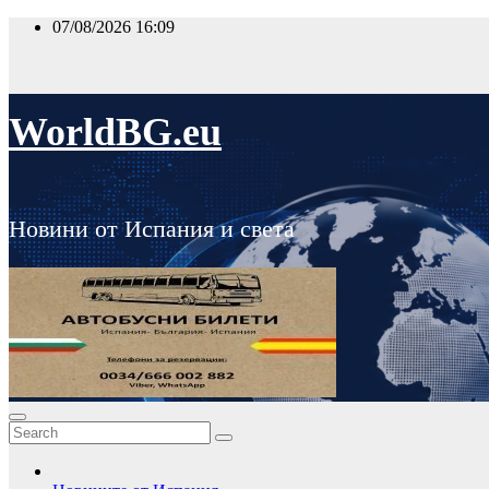
Skip
07/08/2026
16:09
to
content
WorldBG.eu
Новини от Испания и света