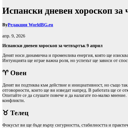
Испански дневен хороскоп за 
By
Редакция WorldBG.eu
апр. 9, 2026
Испански дневен хороскоп за четвъртък 9 април
Денят носи динамична и променлива енергия, която ще изисква 
Интуицията ще играе важна роля, но успехът ще зависи от спос
♈ Овен
Денят ви подтиква към действие и инициативност, но също так
отговорности, които ще ви изведат напред. В работата ще се от
Опитайте се да слушате повече и да налагате по-малко мнение
конфликти.
♉ Телец
Фокусът ви ще бъде върху сигурността, стабилността и практи