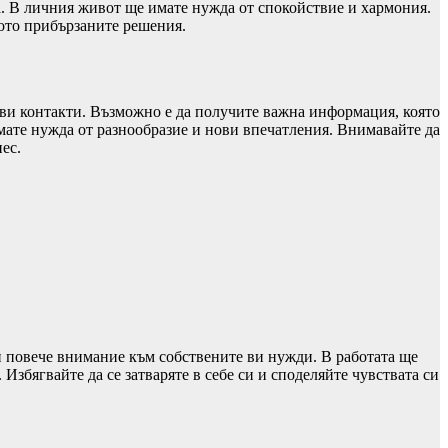
а. В личния живот ще имате нужда от спокойствие и хармония.
кото прибързаните решения.
ови контакти. Възможно е да получите важна информация, която
имате нужда от разнообразие и нови впечатления. Внимавайте да
ес.
и повече внимание към собствените ви нужди. В работата ще
Избягвайте да се затваряте в себе си и споделяйте чувствата си