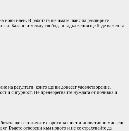
на нови идеи. В работата ще имате шанс да разширите
те си. Балансът между свобода и задължения ще бъде важен за
не на резултати, които ще ви донесат удовлетворение.
ст и сигурност. Не пренебрегвайте нуждата от почивка и
аботата ще се отличите с оригиналност и иновативно мислене.
ят. Бъдете отворени към новото и не се страхувайте да