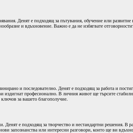
явания. Денят е подходящ за пътувания, обучение или развитие 
знообразие и вдъхновение. Важно е да не избягвате отговорности
нирано и последователно. Денят е подходящ за работа и постига
и издигнат професионално. В личния живот ще търсите стабилно
е ключов за вашето благополучие.
и. Денят е подходящ за творчество и нестандартни решения. В р
ови запознанства или интересни разговори, които ще ви вдъхнов