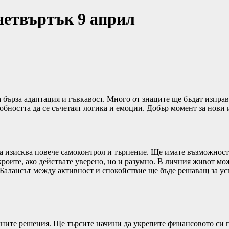
четвъртък 9 април
бърза адаптация и гъвкавост. Много от знаците ще бъдат изправ
обността да се съчетаят логика и емоции. Добър момент за нови 
а изисква повече самоконтрол и търпение. Ще имате възможност 
кроите, ако действате уверено, но и разумно. В личния живот мо
. Балансът между активност и спокойствие ще бъде решаващ за ус
чните решения. Ще търсите начини да укрепите финансовото си п