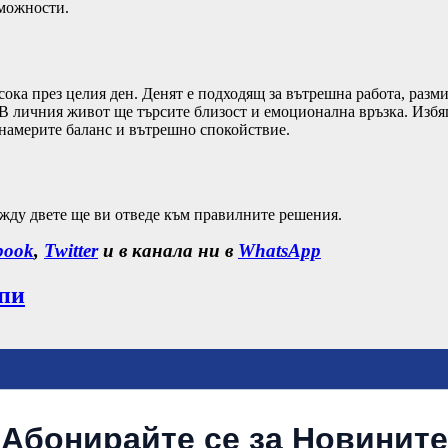
зможности.
ока през целия ден. Денят е подходящ за вътрешна работа, разм
. В личния живот ще търсите близост и емоционална връзка. Избя
 намерите баланс и вътрешно спокойствие.
жду двете ще ви отведе към правилните решения.
book
,
Twitter
и в канала ни в
WhatsApp
опи