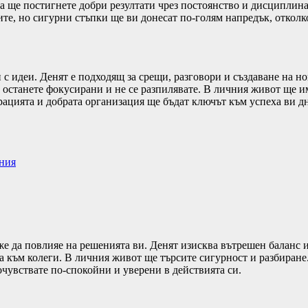
та ще постигнете добри резултати чрез постоянство и дисциплин
ите, но сигурни стъпки ще ви донесат по-голям напредък, откол
 идеи. Денят е подходящ за срещи, разговори и създаване на н
о останете фокусирани и не се разпилявате. В личния живот ще 
цията и добрата организация ще бъдат ключът към успеха ви дн
ания
е да повлияе на решенията ви. Денят изисква вътрешен баланс 
 към колеги. В личния живот ще търсите сигурност и разбиране. 
очувствате по-спокойни и уверени в действията си.