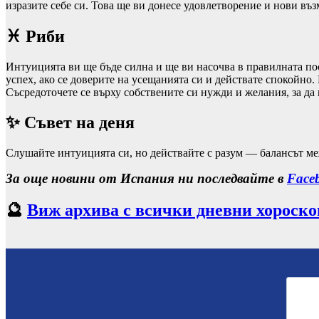
изразите себе си. Това ще ви донесе удовлетворение и нови въ
♓ Риби
Интуицията ви ще бъде силна и ще ви насочва в правилната пос
успех, ако се доверите на усещанията си и действате спокойно
Съсредоточете се върху собствените си нужди и желания, за да
✨ Съвет на деня
Слушайте интуицията си, но действайте с разум — балансът ме
За още новини от Испания ни последвайте в
Face
🔮
Виж архива с всички дневни хороск