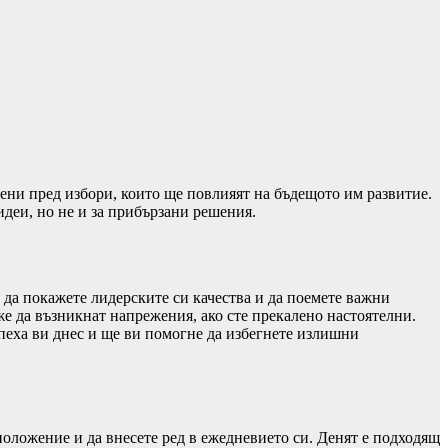
ени пред избори, които ще повлияят на бъдещото им развитие.
идеи, но не и за прибързани решения.
да покажете лидерските си качества и да поемете важни
же да възникнат напрежения, ако сте прекалено настоятелни.
пеха ви днес и ще ви помогне да избегнете излишни
оложение и да внесете ред в ежедневието си. Денят е подходящ