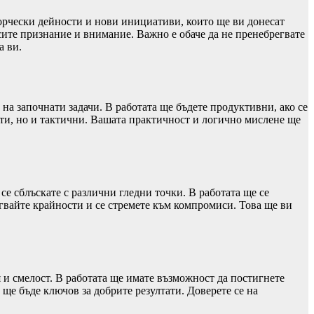
ворчески дейности и нови инициативи, които ще ви донесат
сите признание и внимание. Важно е обаче да не пренебрегвате
а ви.
на започнати задачи. В работата ще бъдете продуктивни, ако се
ити, но и тактични. Вашата практичност и логично мислене ще
е сблъскате с различни гледни точки. В работата ще се
гвайте крайности и се стремете към компромиси. Това ще ви
 и смелост. В работата ще имате възможност да постигнете
ще бъде ключов за добрите резултати. Доверете се на