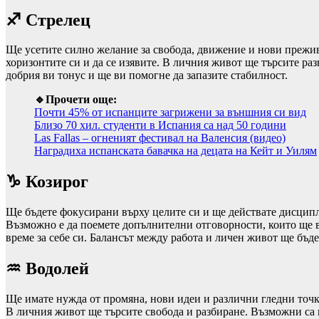
♐ Стрелец
Ще усетите силно желание за свобода, движение и нови прежив
хоризонтите си и да се изявите. В личния живот ще търсите ра
добрия ви тонус и ще ви помогне да запазите стабилност.
🔹Прочети още:
Почти 45% от испанците загрижени за външния си вид
Близо 70 хил. студенти в Испания са над 50 години
Las Fallas – огненият фестивал на Валенсия (видео)
Наградиха испанската бавачка на децата на Кейт и Уилям
♑ Козирог
Ще бъдете фокусирани върху целите си и ще действате дисципли
Възможно е да поемете допълнителни отговорности, които ще в
време за себе си. Балансът между работа и личен живот ще бъд
♒ Водолей
Ще имате нужда от промяна, нови идеи и различни гледни точк
В личния живот ще търсите свобода и разбиране. Възможни са н