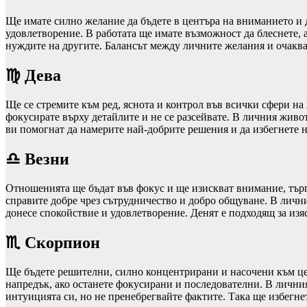
Ще имате силно желание да бъдете в центъра на вниманието и д
удовлетворение. В работата ще имате възможност да блеснете, 
нуждите на другите. Балансът между личните желания и очаква
♍ Дева
Ще се стремите към ред, яснота и контрол във всички сфери на 
фокусирате върху детайлите и не се разсейвате. В личния живо
ви помогнат да намерите най-добрите решения и да избегнете
♎ Везни
Отношенията ще бъдат във фокус и ще изискват внимание, търпе
справите добре чрез сътрудничество и добро общуване. В личн
донесе спокойствие и удовлетворение. Денят е подходящ за изя
♏ Скорпион
Ще бъдете решителни, силно концентрирани и насочени към цели
напредък, ако останете фокусирани и последователни. В личния
интуицията си, но не пренебрегвайте фактите. Така ще избегне