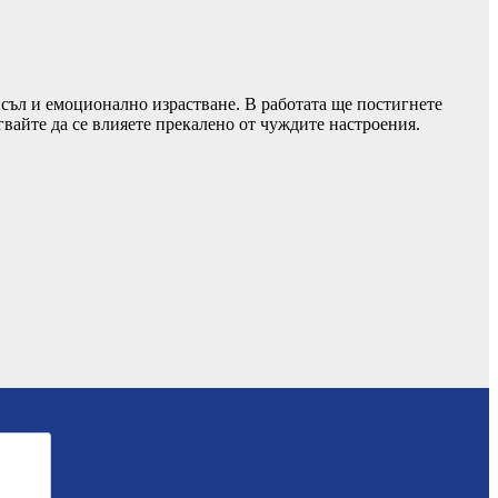
исъл и емоционално израстване. В работата ще постигнете
гвайте да се влияете прекалено от чуждите настроения.