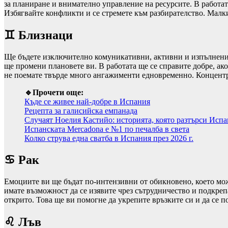
за планиране и внимателно управление на ресурсите. В работа
Избягвайте конфликти и се стремете към разбирателство. Малк
♊ Близнаци
Ще бъдете изключително комуникативни, активни и изпълнени с
ще промени плановете ви. В работата ще се справите добре, ак
не поемате твърде много ангажименти едновременно. Концентра
🔹Прочети още:
Къде се живее най-добре в Испания
Рецепта за галисийска емпанада
Случаят Ноелия Кастийо: историята, която разтърси Исп
Испанската Mercadona е №1 по печалба в света
Колко струва една сватба в Испания през 2026 г.
♋ Рак
Емоциите ви ще бъдат по-интензивни от обикновено, което мож
имате възможност да се изявите чрез сътрудничество и подкрепа
открито. Това ще ви помогне да укрепите връзките си и да се п
♌ Лъв