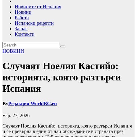
Новините от Испания
Новини
Работа
Испански рецепти
За нас
Контакти
НОВИНИ
Случаят Ноелия Кастийо:
историята, която разтърси
Испания
By
Редакция WorldBG.eu
мар. 27, 2026
Случаят Ноелия Кастийо: историята, която разтърси Испания
и се превърна в един от най-обсъжданите в страната през
последните години. Той отново постави в центъра на