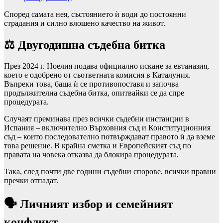
Според самата нея, състоянието ѝ води до постоянни
страдания и силно влошено качество на живот.
⚖️ Двугодишна съдебна битка
През 2024 г. Ноелия подава официално искане за евтаназия,
което е одобрено от съответната комисия в Каталуния.
Въпреки това, баща ѝ се противопоставя и започва
продължителна съдебна битка, опитвайки се да спре
процедурата.
Случаят преминава през всички съдебни инстанции в
Испания – включително Върховния съд и Конституционния
съд – които последователно потвърждават правото ѝ да вземе
това решение. В крайна сметка и Европейският съд по
правата на човека отказва да блокира процедурата.
Така, след почти две години съдебни спорове, всички правни
пречки отпадат.
🗣️ Личният избор и семейният
конфликт