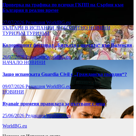
Проверка на трафика по всички ГКПП на Сърбия към
България в реално време
27/07/2026
Редакция WorldBG.eu
БЪЛГАРИ В ИСПАНИЯ
ЛЮБОПИТНО
НОВИНИ
ТУРИЗЪМ
ТУРИЗЪМ
Колоритният фестивал „Битката с цветята“ във Валенсия
26/07/2026
Редакция WorldBG.eu
НАЧАЛО
НОВИНИ
Защо испанската Guardia Civil е „Гражданска гвардия“?
09/07/2026
Редакция WorldBG.eu
НОВИНИ
Ryanair променя правилата за пътуване с деца
25/06/2026
Редакция WorldBG.eu
WorldBG.eu