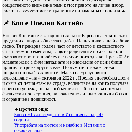
общественото внимание теми като: правото на личен избор,
ролята на семейството и границите на закона за евтаназията.
📌 Коя е Ноелия Кастийо
Ноелия Кастийо е 25-годишна жена от Барселона, чиято съдба
предизвика широк обществен дебат. На нея никога не ѝ е било
лесно. Тя прекарва голяма част от детството и юношеството
си в приемни семейства, защото родителите ѝ са се борили
със зависимости и проблеми с психичното здраве. През 2022 г.
младата жена е била нападната и изнасилена от неин бивш
приятел и трима други мъже. По думите ѝ това е „нова
повратна точка“ в живота ѝ. Малко след груповото
изнасилване – на 4 октомври 2022 г., Ноелия употребява дрога
и скача от петия етаж на сграда, вследствие на който получава
сериозно увреждане на гръбначния стълб и остава с тежки
физически последствия, включително силни хронични болки
и ограничена подвижност.
🔹Прочети още:
Близо 70 хил. студенти в Испания са над 50
години
Употребата на тютюн и канабис в Испания с
рекорден спад