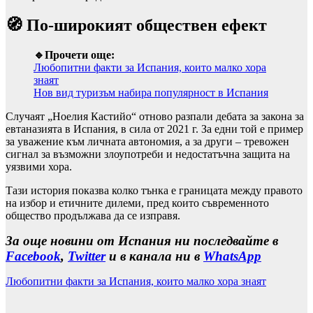
🧭 По-широкият обществен ефект
🔹Прочети още:
Любопитни факти за Испания, които малко хора
знаят
Нов вид туризъм набира популярност в Испания
Случаят „Ноелия Кастийо“ отново разпали дебата за закона за
евтаназията в Испания, в сила от 2021 г. За едни той е пример
за уважение към личната автономия, а за други – тревожен
сигнал за възможни злоупотреби и недостатъчна защита на
уязвими хора.
Тази история показва колко тънка е границата между правото
на избор и етичните дилеми, пред които съвременното
общество продължава да се изправя.
За още новини от Испания ни последвайте в
Facebook
,
Twitter
и в канала ни в
WhatsApp
Любопитни факти за Испания, които малко хора знаят