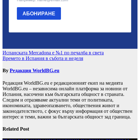
Навигация
Испанската Mercadona е №1 по печалба в света
Времето в Испания в събота и неделя
By
Редакция WorldBG.eu
Редакция WorldBG.eu е редакционният екип на медията
WorldBG.eu – независима онлайн платформа за новини от
Испания, насочени към българската общност в страната.
Следим и отразяваме актуални теми от политиката,
икономиката, здравеопазването, обществения живот и
законодателството, с фокус върху информация от обществен
интерес и теми, важни за българската общност зад граница.
Related Post