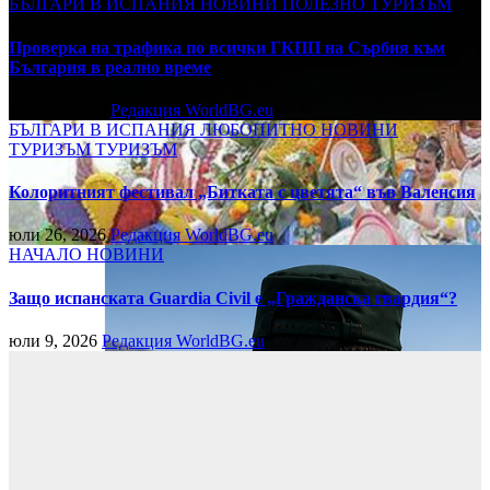
БЪЛГАРИ В ИСПАНИЯ
НОВИНИ
ПОЛЕЗНО
ТУРИЗЪМ
Проверка на трафика по всички ГКПП на Сърбия към
България в реално време
юли 27, 2026
Редакция WorldBG.eu
БЪЛГАРИ В ИСПАНИЯ
ЛЮБОПИТНО
НОВИНИ
ТУРИЗЪМ
ТУРИЗЪМ
Колоритният фестивал „Битката с цветята“ във Валенсия
юли 26, 2026
Редакция WorldBG.eu
НАЧАЛО
НОВИНИ
Защо испанската Guardia Civil е „Гражданска гвардия“?
юли 9, 2026
Редакция WorldBG.eu