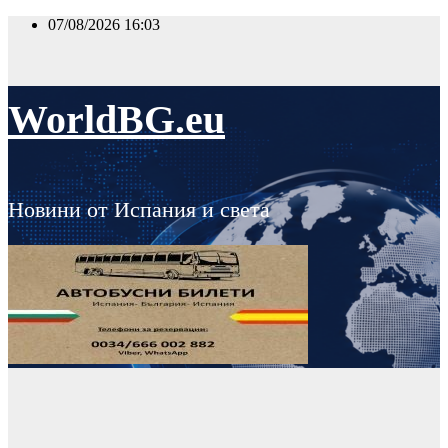
Skip
07/08/2026
16:03
to
content
WorldBG.eu
Новини от Испания и света