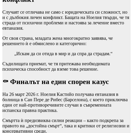
Случаят се отличава не само с юридическата си сложност, но
и с дълбокия личен конфликт. Бащата на Ноелия твърди, че тя
страда от психични проблеми и настоява за лечение вместо
евтаназия.
От своя страна, младата жена многократно заявява, че
решението ѝ е обмислено и категорично:
„Искам да си отида в мир и да спра да страдам.“
Съдилищата приемат, че тя притежава необходимата
психическа способност да вземе това решение.
⚰️ Финалът на един спорен казус
На 26 март 2026 г. Ноелия Кастийо получава евтаназия в
болница в Сан Пере де Рибес (Барселона), с което приключва
един от най-противоречивите случаи в съвременната
испанска правна практика.
Смъртта ѝ предизвиква силни реакции – както подкрепа за
правото на „достойна смърт“, така и критики от религиозни и
консервативни среди.