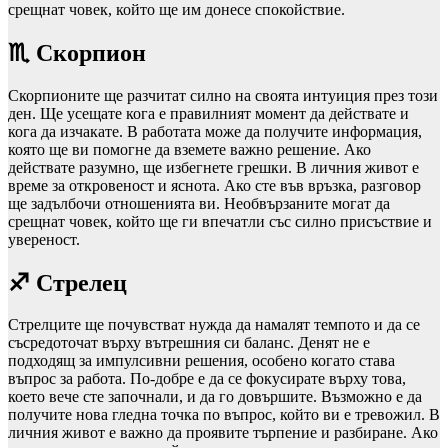
срещнат човек, който ще им донесе спокойствие.
♏ Скорпион
Скорпионите ще разчитат силно на своята интуиция през този
ден. Ще усещате кога е правилният момент да действате и
кога да изчакате. В работата може да получите информация,
която ще ви помогне да вземете важно решение. Ако
действате разумно, ще избегнете грешки. В личния живот е
време за откровеност и яснота. Ако сте във връзка, разговор
ще задълбочи отношенията ви. Необвързаните могат да
срещнат човек, който ще ги впечатли със силно присъствие и
увереност.
♐ Стрелец
Стрелците ще почувстват нужда да намалят темпото и да се
съсредоточат върху вътрешния си баланс. Денят не е
подходящ за импулсивни решения, особено когато става
въпрос за работа. По-добре е да се фокусирате върху това,
което вече сте започнали, и да го довършите. Възможно е да
получите нова гледна точка по въпрос, който ви е тревожил. В
личния живот е важно да проявите търпение и разбиране. Ако