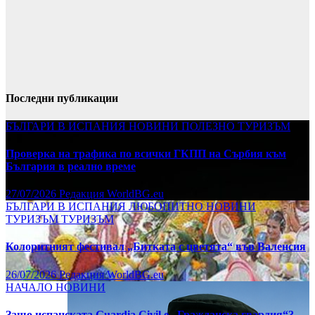
Последни публикации
БЪЛГАРИ В ИСПАНИЯ
НОВИНИ
ПОЛЕЗНО
ТУРИЗЪМ
Проверка на трафика по всички ГКПП на Сърбия към
България в реално време
27/07/2026
Редакция WorldBG.eu
БЪЛГАРИ В ИСПАНИЯ
ЛЮБОПИТНО
НОВИНИ
ТУРИЗЪМ
ТУРИЗЪМ
Колоритният фестивал „Битката с цветята“ във Валенсия
26/07/2026
Редакция WorldBG.eu
НАЧАЛО
НОВИНИ
Защо испанската Guardia Civil е „Гражданска гвардия“?