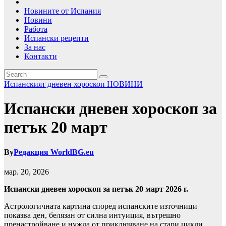
Новините от Испания
Новини
Работа
Испански рецепти
За нас
Контакти
Испанският дневен хороскоп
НОВИНИ
Испански дневен хороскоп за
петък 20 март
By
Редакция WorldBG.eu
мар. 20, 2026
Испански дневен хороскоп за петък 20 март 2026 г.
Астрологичната картина според испанските източници
показва ден, белязан от силна интуиция, вътрешно
пренастройване и нужда от приключване на стари цикли.