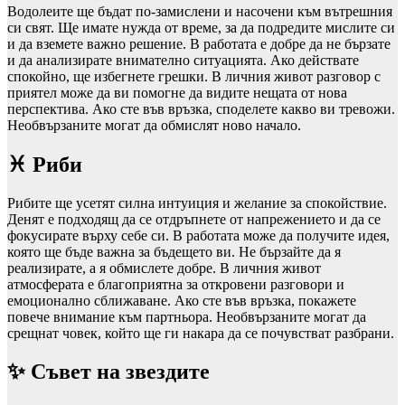
Водолеите ще бъдат по-замислени и насочени към вътрешния
си свят. Ще имате нужда от време, за да подредите мислите си
и да вземете важно решение. В работата е добре да не бързате
и да анализирате внимателно ситуацията. Ако действате
спокойно, ще избегнете грешки. В личния живот разговор с
приятел може да ви помогне да видите нещата от нова
перспектива. Ако сте във връзка, споделете какво ви тревожи.
Необвързаните могат да обмислят ново начало.
♓ Риби
Рибите ще усетят силна интуиция и желание за спокойствие.
Денят е подходящ да се отдръпнете от напрежението и да се
фокусирате върху себе си. В работата може да получите идея,
която ще бъде важна за бъдещето ви. Не бързайте да я
реализирате, а я обмислете добре. В личния живот
атмосферата е благоприятна за откровени разговори и
емоционално сближаване. Ако сте във връзка, покажете
повече внимание към партньора. Необвързаните могат да
срещнат човек, който ще ги накара да се почувстват разбрани.
✨ Съвет на звездите