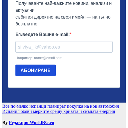
Навигация
Все по-малко испанци планират покупка на нов автомобил
Испания обяви мерките срещу кризата и скъпата енергия
By
Редакция WorldBG.eu