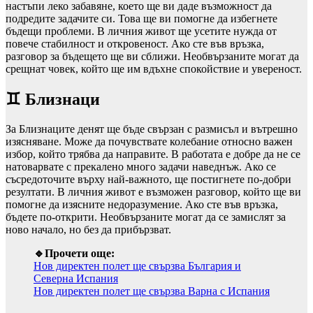
настъпи леко забавяне, което ще ви даде възможност да
подредите задачите си. Това ще ви помогне да избегнете
бъдещи проблеми. В личния живот ще усетите нужда от
повече стабилност и откровеност. Ако сте във връзка,
разговор за бъдещето ще ви сближи. Необвързаните могат да
срещнат човек, който ще им вдъхне спокойствие и увереност.
♊ Близнаци
За Близнаците денят ще бъде свързан с размисъл и вътрешно
изясняване. Може да почувствате колебание относно важен
избор, който трябва да направите. В работата е добре да не се
натоварвате с прекалено много задачи наведнъж. Ако се
съсредоточите върху най-важното, ще постигнете по-добри
резултати. В личния живот е възможен разговор, който ще ви
помогне да изясните недоразумение. Ако сте във връзка,
бъдете по-открити. Необвързаните могат да се замислят за
ново начало, но без да прибързват.
🔹Прочети още:
Нов директен полет ще свързва България и
Северна Испания
Нов директен полет ще свързва Варна с Испания