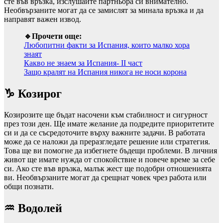
сте във връзка, изслушайте партньора си внимателно.
Необвързаните могат да се замислят за минала връзка и да
направят важен извод.
🔹Прочети още:
Любопитни факти за Испания, които малко хора
знаят
Какво не знаем за Испания- II част
Защо кралят на Испания никога не носи корона
♑ Козирог
Козирозите ще бъдат насочени към стабилност и сигурност
през този ден. Ще имате желание да подредите приоритетите
си и да се съсредоточите върху важните задачи. В работата
може да се наложи да преразгледате решение или стратегия.
Това ще ви помогне да избегнете бъдещи проблеми. В личния
живот ще имате нужда от спокойствие и повече време за себе
си. Ако сте във връзка, малък жест ще подобри отношенията
ви. Необвързаните могат да срещнат човек чрез работа или
общи познати.
♒ Водолей