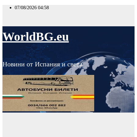
Skip
07/08/2026
04:58
to
content
WorldBG.eu
Новини от Испания и света