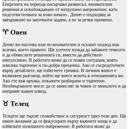
Енергията на периода насърчава размисъл, внимателни
решения и освобождаване от натрупано напрежение, като
подготвя почвата за ново начало . Денят е подходящ за
завършване на започнати задачи, а не за резки промени.
♈ Овен
Денят ви насочва към по-внимателен и осъзнат подход във
всичко, което правите. Ще усетите нужда да забавите темпото
и да обмислите решенията си, вместо да действате
импулсивно. В работата може да се появи ситуация, която
изисква търпение и по-добра преценка. Ако се съсредоточите
върху детайлите, ще избегнете грешки. В личния живот е
възможен разговор, който ще внесе яснота в отношенията ви.
Ако сте във връзка, покажете разбиране и търпение.
Необвързаните могат да се замислят за човек от миналото и да
направят важен извод.
♉ Телец
Телците ще търсят спокойствие и сигурност през този ден. Ще
имате желание да се фокусирате върху важните неща и да
избягвате излишното напрежение. В работата може да