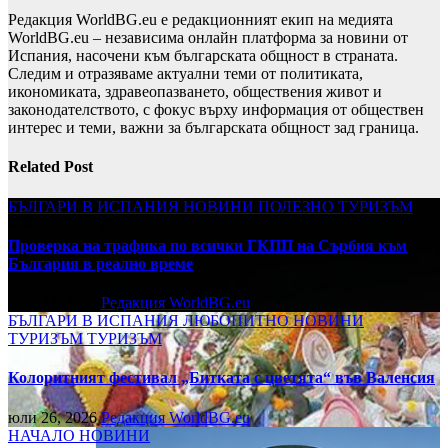
Редакция WorldBG.eu е редакционният екип на медията
WorldBG.eu – независима онлайн платформа за новини от
Испания, насочени към българската общност в страната.
Следим и отразяваме актуални теми от политиката,
икономиката, здравеопазването, обществения живот и
законодателството, с фокус върху информация от обществен
интерес и теми, важни за българската общност зад граница.
Related Post
БЪЛГАРИ В ИСПАНИЯ
НОВИНИ
ПОЛЕЗНО
ТУРИЗЪМ
Проверка на трафика по всички ГКПП на Сърбия към
България в реално време
юли 27, 2026
Редакция WorldBG.eu
БЪЛГАРИ В ИСПАНИЯ
ЛЮБОПИТНО
НОВИНИ
ТУРИЗЪМ
ТУРИЗЪМ
Колоритният фестивал „Битката с цветята“ във Валенсия
юли 26, 2026
Редакция WorldBG.eu
НАЧАЛО
НОВИНИ