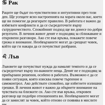
♋ Рак
Раците ще бъдат по-чувствителни и интуитивни през този
ден. Ще усещате ясно настроенията на хората около вас, което
ще ви помогне да реагирате правилно. В работата е важно да
избягвате конфликти и да се съсредоточите върху
сътрудничеството. Спокойният подход ще ви донесе по-добри
резултати. В личния живот денят е подходящ за сближаване и
откровени разговори. Ако сте във връзка, покажете повече
грижа и внимание. Необвързаните могат да срещнат човек,
който ще ги накара да се почувстват разбрани.
♌ Лъв
Лъвовете ще почувстват нужда да намалят темпото и да се
съсредоточат върху по-важните неща. Денят не е подходящ за
прибързани решения, особено в работата. Възможно е да се
появи ситуация, която изисква повече търпение и
самоконтрол. Ако действате спокойно, ще избегнете излишни
грешки. В личния живот е важно да обърнете внимание на
чувствата на близките си. Ако сте във връзка, откровен
разговор ще подобри отношенията ви. Необвързаните могат
да се замислят за човек, който отново се появява в мислите
им.