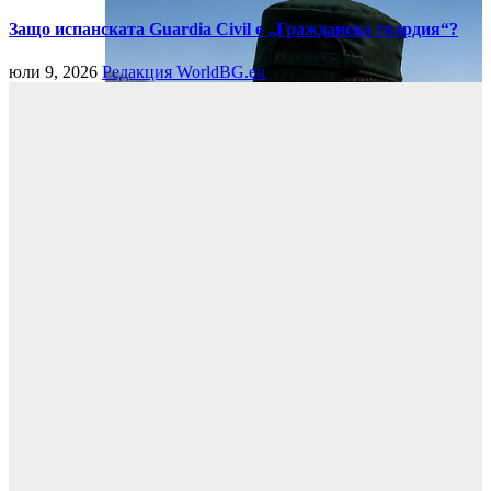
Защо испанската Guardia Civil е „Гражданска гвардия“?
юли 9, 2026
Редакция WorldBG.eu