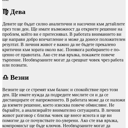
♍ Дева
Девите ще бъдат силно аналитични и насочени към детайлите
през този ден. Ще имате възможност да откриете решение на
проблем, който ви е притеснявал. В работата вниманието ви
ще направи добро впечатление и може да донесе положителен
резултат. В личния живот е важно да не бъдете прекалено
критични към хората около вас. Понякога разбирането е по-
ценно от правотата. Ако сте във връзка, покажете повече
търпение. Необвързаните могат да срещнат човек чрез работа
или познати.
♎ Везни
Везните ще се стремят към баланс и спокойствие през този
ден. Ще имате нужда да подредите мислите си и да се
дистанцирате от напрежението. В работата може да се наложи
да вземете решение, което изисква повече обмисляне. Не
бързайте, а анализирайте внимателно ситуацията. В личния
живот разговор с близък човек ще внесе яснота и ще ви
помогне да се почувствате по-уверени. Ако сте във връзка,
компромисът ще бъде ключов. Необвързаните могат да