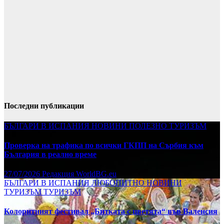
Последни публикации
БЪЛГАРИ В ИСПАНИЯ
НОВИНИ
ПОЛЕЗНО
ТУРИЗЪМ
Проверка на трафика по всички ГКПП на Сърбия към
България в реално време
27/07/2026
Редакция WorldBG.eu
БЪЛГАРИ В ИСПАНИЯ
ЛЮБОПИТНО
НОВИНИ
ТУРИЗЪМ
ТУРИЗЪМ
Колоритният фестивал „Битката с цветята“ във Валенсия