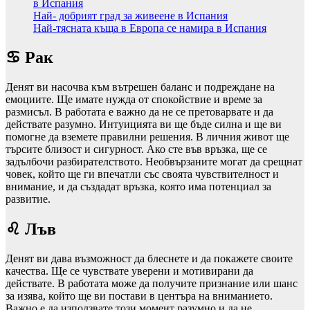
в Испания
Най- добрият град за живеене в Испания
Най-тясната къща в Европа се намира в Испания
♋ Рак
Денят ви насочва към вътрешен баланс и подреждане на
емоциите. Ще имате нужда от спокойствие и време за
размисъл. В работата е важно да не се претоварвате и да
действате разумно. Интуицията ви ще бъде силна и ще ви
помогне да вземете правилни решения. В личния живот ще
търсите близост и сигурност. Ако сте във връзка, ще се
задълбочи разбирателството. Необвързаните могат да срещнат
човек, който ще ги впечатли със своята чувствителност и
внимание, и да създадат връзка, която има потенциал за
развитие.
♌ Лъв
Денят ви дава възможност да блеснете и да покажете своите
качества. Ще се чувствате уверени и мотивирани да
действате. В работата може да получите признание или шанс
за изява, който ще ви постави в центъра на вниманието.
Важно е да използвате този момент разумно и да не