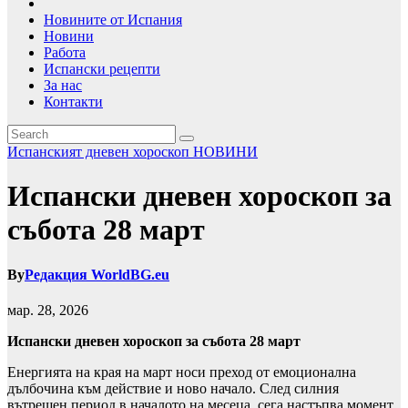
Новините от Испания
Новини
Работа
Испански рецепти
За нас
Контакти
Испанският дневен хороскоп
НОВИНИ
Испански дневен хороскоп за
събота 28 март
By
Редакция WorldBG.eu
мар. 28, 2026
Испански дневен хороскоп за събота 28 март
Енергията на края на март носи преход от емоционална
дълбочина към действие и ново начало. След силния
вътрешен период в началото на месеца, сега настъпва момент