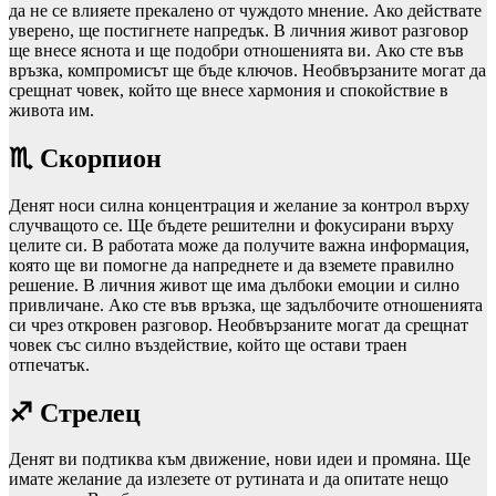
да не се влияете прекалено от чуждото мнение. Ако действате
уверено, ще постигнете напредък. В личния живот разговор
ще внесе яснота и ще подобри отношенията ви. Ако сте във
връзка, компромисът ще бъде ключов. Необвързаните могат да
срещнат човек, който ще внесе хармония и спокойствие в
живота им.
♏ Скорпион
Денят носи силна концентрация и желание за контрол върху
случващото се. Ще бъдете решителни и фокусирани върху
целите си. В работата може да получите важна информация,
която ще ви помогне да напреднете и да вземете правилно
решение. В личния живот ще има дълбоки емоции и силно
привличане. Ако сте във връзка, ще задълбочите отношенията
си чрез откровен разговор. Необвързаните могат да срещнат
човек със силно въздействие, който ще остави траен
отпечатък.
♐ Стрелец
Денят ви подтиква към движение, нови идеи и промяна. Ще
имате желание да излезете от рутината и да опитате нещо