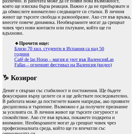
различно. В работата може да се появи нова възможност,
която ще изисква бърза реакция. Важно е да не прибързвате и
да обмислите внимателно следващите си стъпки. В личния
живот ще търсите свобода и разнообразие. Ако сте във връзка,
внесете повече динамика. Необвързаните могат да срещнат
човек чрез нови контакти или пътуване, който ще ги
вдъхнови.
🔹Прочети още:
Близо 70 хил. студенти в Испания са над 50
години
Café de las Horas – магия и уют във Валенсия
Las
Fallas – огненият фестивал на Валенсия (видео)
♑ Козирог
Денят е свързан със стабилност и постижения. Ще бъдете
фокусирани върху целите си и ще действате последователно.
В работата може да постигнете важен напредък, ако проявите
дисциплина и търпение. Възможно е да получите признание
за усилията си. В личния живот ще търсите сигурност и
спокойствие. Ако сте във връзка, покажете подкрепа и
внимание. Необвързаните могат да срещнат човек чрез
професионалната среда, който ще ги впечатли със
сериозността си.