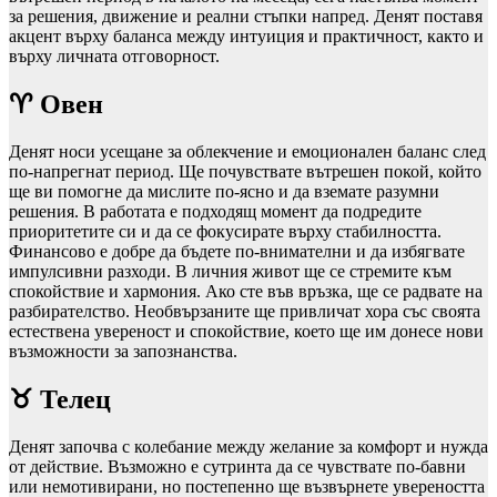
за решения, движение и реални стъпки напред. Денят поставя
акцент върху баланса между интуиция и практичност, както и
върху личната отговорност.
♈ Овен
Денят носи усещане за облекчение и емоционален баланс след
по-напрегнат период. Ще почувствате вътрешен покой, който
ще ви помогне да мислите по-ясно и да вземате разумни
решения. В работата е подходящ момент да подредите
приоритетите си и да се фокусирате върху стабилността.
Финансово е добре да бъдете по-внимателни и да избягвате
импулсивни разходи. В личния живот ще се стремите към
спокойствие и хармония. Ако сте във връзка, ще се радвате на
разбирателство. Необвързаните ще привличат хора със своята
естествена увереност и спокойствие, което ще им донесе нови
възможности за запознанства.
♉ Телец
Денят започва с колебание между желание за комфорт и нужда
от действие. Възможно е сутринта да се чувствате по-бавни
или немотивирани, но постепенно ще възвърнете увереността