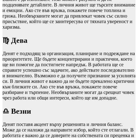
подценявате детайлите. В личния живот ще търсите внимание
и емоции. Ако сте във връзка, покажете повече топлина и
грижа. Необвързаните могат да привлекат човек със силно
присъствие, който ще се заинтересува от тяхната увереност и
харизма.
♍ Дева
Денят е подходящ за организация, планиране и подреждане на
приоритетите. Ще бъдете концентрирани и практични, което
ще ви помогне да постигнете напредък. В работата ще се
справите успешно със задачите, ако действате последователно
и внимателно. Възможно е да получите признание за усилията
си. В личния живот е важно да не бъдете прекалено критични
към близките си. Ако сте във връзка, покажете повече
разбиране и търпение. Необвързаните могат да срещнат човек
чрез работа или общи интереси, който ще им допадне.
♎ Везни
Денят поставя акцент върху решенията и личния баланс.
Може да се наложи да направите избор, който сте отлагали. В
работата е важно да се доверите на собствената си преценка и