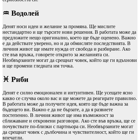
♒ Водолей
Денят носи идеи и желание за промяна. Ще мислите
нестандартно и ще търсите нови решения. В работата може да
предложите нещо оригинално, което ще бъде оценено. Важно
е да действате уверено, но и да обмисляте последствията. В
личния живот ще имате нужда от свобода и разбиране. Ако
сте във връзка, говорете открито за желанията си.
Необвързаните могат да срещнат човек, който ще ги вдъхнови
и ще промени гледната им точка.
♓ Риби
Денят е силно емоционален и интуитивен. Ще усещате ясно
какво се случва около вас и ще можете да реагирате правилно.
В работата може да получите идея, която ще бъде важна за
бъдещето ви. Важно е да не бързате, а да я развиете
постепенно. В личния живот ще има възможност за
сближаване и откровени разговори. Ако сте във връзка, ще се
почувствате по-близки с партньора си. Необвързаните могат
да срещнат човек с дълбочина и чувствителност, който ще ги
впечатли.