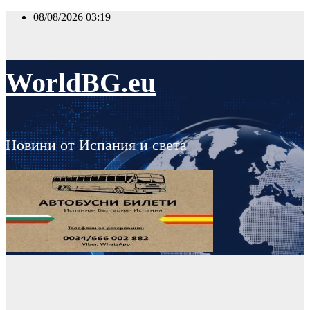
Skip
08/08/2026
03:19
to
content
WorldBG.eu
Новини от Испания и света