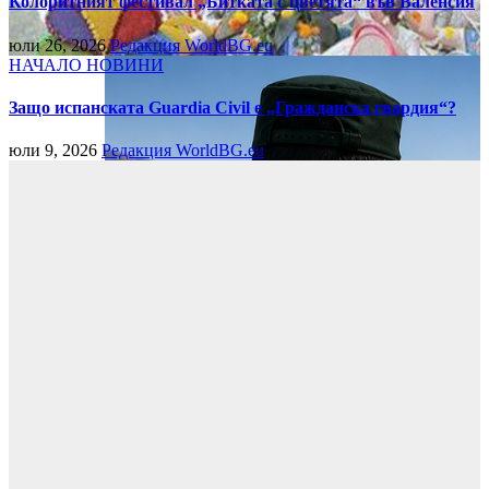
Колоритният фестивал „Битката с цветята“ във Валенсия
юли 26, 2026
Редакция WorldBG.eu
НАЧАЛО
НОВИНИ
Защо испанската Guardia Civil е „Гражданска гвардия“?
юли 9, 2026
Редакция WorldBG.eu