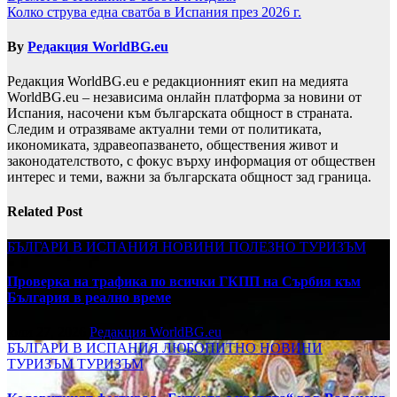
Колко струва една сватба в Испания през 2026 г.
By
Редакция WorldBG.eu
Редакция WorldBG.eu е редакционният екип на медията
WorldBG.eu – независима онлайн платформа за новини от
Испания, насочени към българската общност в страната.
Следим и отразяваме актуални теми от политиката,
икономиката, здравеопазването, обществения живот и
законодателството, с фокус върху информация от обществен
интерес и теми, важни за българската общност зад граница.
Related Post
БЪЛГАРИ В ИСПАНИЯ
НОВИНИ
ПОЛЕЗНО
ТУРИЗЪМ
Проверка на трафика по всички ГКПП на Сърбия към
България в реално време
юли 27, 2026
Редакция WorldBG.eu
БЪЛГАРИ В ИСПАНИЯ
ЛЮБОПИТНО
НОВИНИ
ТУРИЗЪМ
ТУРИЗЪМ