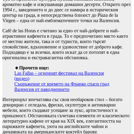
ароматно кафе и изкушаващи домашни десерти. Открито през
1994 г., заведението и до днес се намира в историческия
център на града, в непосредствена близост до Plaza de la
Virgen – една от най-емблематичните точки на Валенсия.
Café de las Horas е считано за едно от най-добрите и най-
атрактивни кафенета в града. То е предпочитано място както
от местни жители, така и от туристи, които търсят
спокойствие, вдъхновение и удоволствие от доброто кафе.
Подходящо е за всички, които искат да се потопят в една
оригинална и екстравагантна обстановка.
🔹Прочети още:
Las Fallas – огненият фестивал на Валенсия
(видео)
Съоръжение от времето на Франко спаси град
Валенсия от наводнението
Интериорът впечатлява със своя необароков стил – богато
декориран с огледала, фрески, скулптури и антикварни
мебели, които създават усещане за лукс, артистичност и
приказност. Обстановката съчетава елементи от класическото
литературно кафене от края на XIX век, елегантността на
парижките кафенета, уюта на английските чайни и
динамиката на американските коктейл барове.