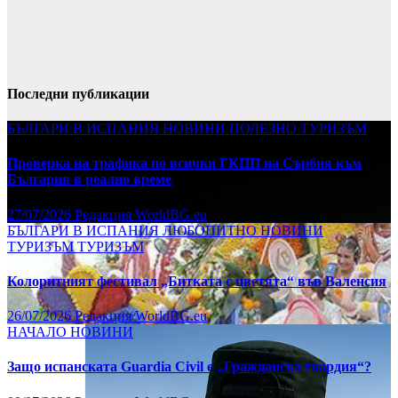
Последни публикации
БЪЛГАРИ В ИСПАНИЯ
НОВИНИ
ПОЛЕЗНО
ТУРИЗЪМ
Проверка на трафика по всички ГКПП на Сърбия към
България в реално време
27/07/2026
Редакция WorldBG.eu
БЪЛГАРИ В ИСПАНИЯ
ЛЮБОПИТНО
НОВИНИ
ТУРИЗЪМ
ТУРИЗЪМ
Колоритният фестивал „Битката с цветята“ във Валенсия
26/07/2026
Редакция WorldBG.eu
НАЧАЛО
НОВИНИ
Защо испанската Guardia Civil е „Гражданска гвардия“?