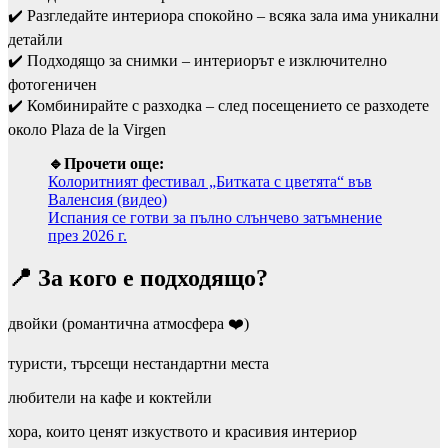
✔️ Разгледайте интериора спокойно – всяка зала има уникални
детайли
✔️ Подходящо за снимки – интериорът е изключително
фотогеничен
✔️ Комбинирайте с разходка – след посещението се разходете
около Plaza de la Virgen
🔹Прочети още:
Колоритният фестивал „Битката с цветята“ във
Валенсия (видео)
Испания се готви за пълно слънчево затъмнение
през 2026 г.
📍 За кого е подходящо?
двойки (романтична атмосфера ❤️)
туристи, търсещи нестандартни места
любители на кафе и коктейли
хора, които ценят изкуството и красивия интериор