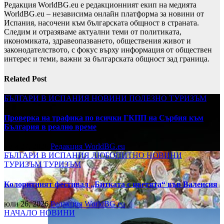
Редакция WorldBG.eu е редакционният екип на медията
WorldBG.eu – независима онлайн платформа за новини от
Испания, насочени към българската общност в страната.
Следим и отразяваме актуални теми от политиката,
икономиката, здравеопазването, обществения живот и
законодателството, с фокус върху информация от обществен
интерес и теми, важни за българската общност зад граница.
Related Post
БЪЛГАРИ В ИСПАНИЯ
НОВИНИ
ПОЛЕЗНО
ТУРИЗЪМ
Проверка на трафика по всички ГКПП на Сърбия към
България в реално време
юли 27, 2026
Редакция WorldBG.eu
БЪЛГАРИ В ИСПАНИЯ
ЛЮБОПИТНО
НОВИНИ
ТУРИЗЪМ
ТУРИЗЪМ
Колоритният фестивал „Битката с цветята“ във Валенсия
юли 26, 2026
Редакция WorldBG.eu
НАЧАЛО
НОВИНИ