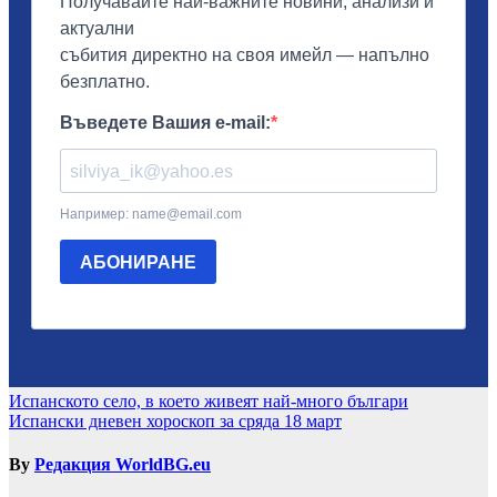
Навигация
Испанското село, в което живеят най-много българи
Испански дневен хороскоп за сряда 18 март
By
Редакция WorldBG.eu