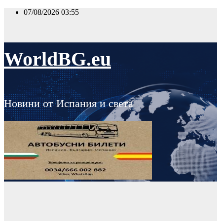
Skip
07/08/2026
03:55
to
content
WorldBG.eu
Новини от Испания и света