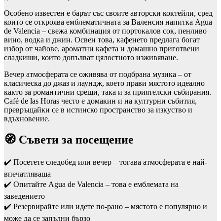
Особено известен е барът със своите авторски коктейли, сред
които се откроява емблематичната за Валенсия напитка Agua
de Valencia – свежа комбинация от портокалов сок, пенливо
вино, водка и джин. Освен това, кафенето предлага богат
избор от чайове, ароматни кафета и домашно приготвени
сладкиши, които допълват цялостното изживяване.
Вечер атмосферата се оживява от подбрана музика – от
класическа до джаз и лаундж, което прави мястото идеално
както за романтични срещи, така и за приятелски събирания.
Café de las Horas често е домакин и на културни събития,
превръщайки се в истинско пространство за изкуство и
вдъхновение.
🧭 Съвети за посещение
✔️ Посетете следобед или вечер – тогава атмосферата е най-
впечатляваща
✔️ Опитайте Agua de Valencia – това е емблемата на
заведението
✔️ Резервирайте или идете по-рано – мястото е популярно и
може да се запълни бързо