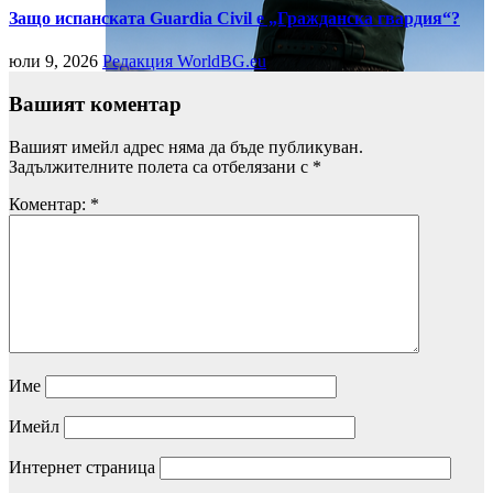
Защо испанската Guardia Civil е „Гражданска гвардия“?
юли 9, 2026
Редакция WorldBG.eu
Вашият коментар
Вашият имейл адрес няма да бъде публикуван.
Задължителните полета са отбелязани с
*
Коментар:
*
Име
Имейл
Интернет страница