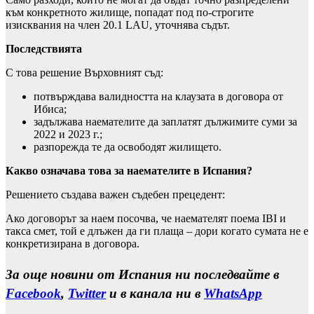
към конкретното жилище, попадат под по-строгите
изисквания на член 20.1 LAU, уточнява съдът.
Последствията
С това решение Върховният съд:
потвърждава валидността на клаузата в договора от
Ибиса;
задължава наемателите да заплатят дължимите суми за
2022 и 2023 г.;
разпорежда те да освободят жилището.
Какво означава това за наемателите в Испания?
Решението създава важен съдебен прецедент:
Ако договорът за наем посочва, че наемателят поема IBI и
такса смет, той е длъжен да ги плаща – дори когато сумата не е
конкретизирана в договора.
За още новини от Испания ни последвайте в
Facebook
,
Twitter
и в канала ни в
WhatsApp