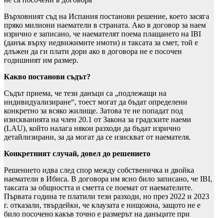
Върховният съд на Испания постанови решение, което засяга
пряко милиони наематели в страната. Ако в договор за наем
изрично е записано, че наемателят поема плащането на IBI
(данък върху недвижимите имоти) и таксата за смет, той е
длъжен да ги плати дори ако в договора не е посочен
годишният им размер.
Какво постанови съдът?
Съдът приема, че тези данъци са „подлежащи на
индивидуализиране“, тоест могат да бъдат определени
конкретно за всяко жилище. Затова те не попадат под
изискванията на член 20.1 от Закона за градските наеми
(LAU), който налага някои разходи да бъдат изрично
детайлизирани, за да могат да се изискват от наемателя.
Конкретният случай, довел до решението
Решението идва след спор между собственичка и двойка
наематели в Ибиса. В договора им ясно било записано, че IBI,
таксата за общността и сметта се поемат от наемателите.
Първата година те платили тези разходи, но през 2022 и 2023
г. отказали, твърдейки, че клаузата е нищожна, защото не е
било посочено какъв точно е размерът на данъците при