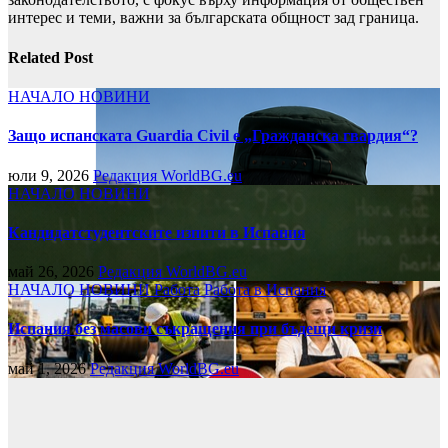
интерес и теми, важни за българската общност зад граница.
Related Post
НАЧАЛО
НОВИНИ
Защо испанската Guardia Civil е „Гражданска гвардия“?
юли 9, 2026
Редакция WorldBG.eu
НАЧАЛО
НОВИНИ
Кандидатстудентските изпити в Испания
май 26, 2026
Редакция WorldBG.eu
НАЧАЛО
НОВИНИ
Работа
Работа в Испания
Испания без масови съкращения при бъдещи кризи
май 1, 2026
Редакция WorldBG.eu