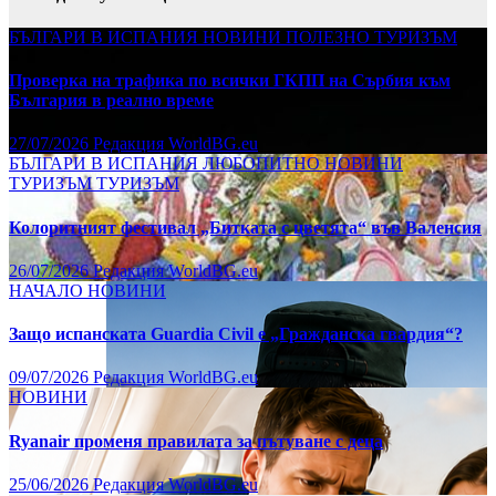
БЪЛГАРИ В ИСПАНИЯ
НОВИНИ
ПОЛЕЗНО
ТУРИЗЪМ
Проверка на трафика по всички ГКПП на Сърбия към
България в реално време
27/07/2026
Редакция WorldBG.eu
БЪЛГАРИ В ИСПАНИЯ
ЛЮБОПИТНО
НОВИНИ
ТУРИЗЪМ
ТУРИЗЪМ
Колоритният фестивал „Битката с цветята“ във Валенсия
26/07/2026
Редакция WorldBG.eu
НАЧАЛО
НОВИНИ
Защо испанската Guardia Civil е „Гражданска гвардия“?
09/07/2026
Редакция WorldBG.eu
НОВИНИ
Ryanair променя правилата за пътуване с деца
25/06/2026
Редакция WorldBG.eu