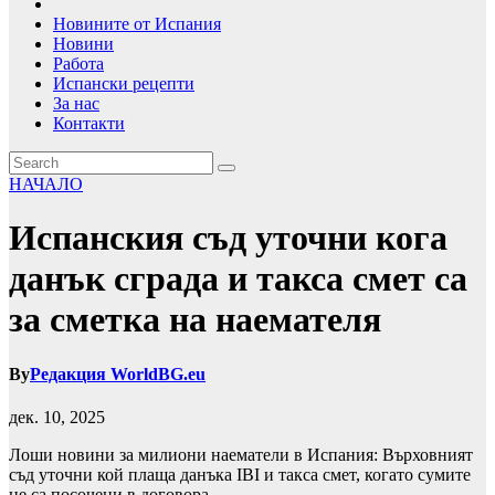
Новините от Испания
Новини
Работа
Испански рецепти
За нас
Контакти
НАЧАЛО
Испанския съд уточни кога
данък сграда и такса смет са
за сметка на наемателя
By
Редакция WorldBG.eu
дек. 10, 2025
Лоши новини за милиони наематели в Испания: Върховният
съд уточни кой плаща данъка IBI и такса смет, когато сумите
не са посочени в договора