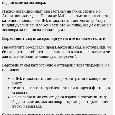
подписване на договора.
Първоинстанционният съд застанал на тяхна страна, но
Апелативният съд на Палма де Майорка отменил решението,
като постановил, че и IBI, и таксата за смет могат да бъдат
индивидуализирани за конкретното жилище, без да е нужно в
договора да се вписва точната сума.
Върховният съд отхвърля аргументите на наемателите
Наемателите обжалвали пред Върховния съд, настоявайки, че
без конкретна стойност не е възможно валидно съгласие и че
данъците не били „индивидуализируеми“.
Върховният съд категорично е отхвърлил това твърдение и е
постановил, че:
и IBI, и таксата за смет са пряко свързани с конкретния
имот;
те не зависят от потреблението или от други фактори в
сградата;
не е необходимо сумите да са изрично посочени, за да
бъдат дължими, ако договорът прехвърля задължението
върху наемателя.
Само разходи, които не могат да бъдат точно разпределени