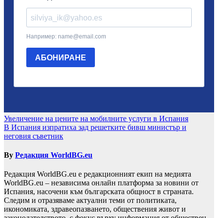
Навигация
Увеличение на цените на мобилните услуги в Испания
В Испания изпратиха зад решетките бивш министър и
неговия съветник
By
Редакция WorldBG.eu
Редакция WorldBG.eu е редакционният екип на медията
WorldBG.eu – независима онлайн платформа за новини от
Испания, насочени към българската общност в страната.
Следим и отразяваме актуални теми от политиката,
икономиката, здравеопазването, обществения живот и
законодателството, с фокус върху информация от обществен