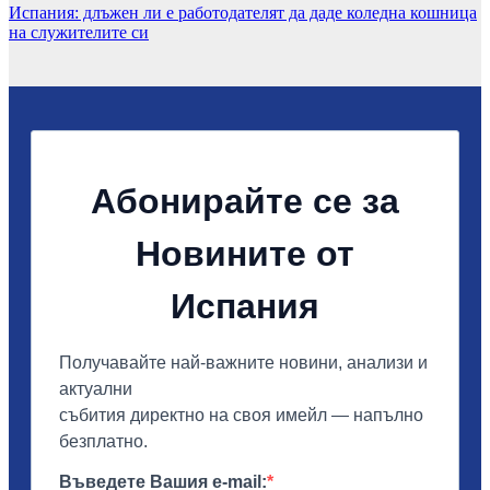
Испания: длъжен ли е работодателят да даде коледна кошница
на служителите си