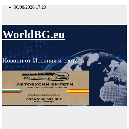
Skip
06/08/2026
17:20
to
content
WorldBG.eu
Новини от Испания и света