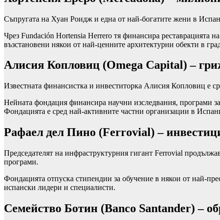
Съпругата на Хуан Роидж и една от най-богатите жени в Испани
Чрез Fundación Hortensia Herrero тя финансира реставрацията 
възстановени някои от най-ценните архитектурни обекти в град
Алисия Копловиц (Omega Capital) – гри
Известната финансистка и инвеститорка Алисия Копловиц е сре
Нейната фондация финансира научни изследвания, програми за
Фондацията е сред най-активните частни организации в Испани
Рафаел дел Пино (Ferrovial) – инвести
Председателят на инфраструктурния гигант Ferrovial продължава
програми.
Фондацията отпуска стипендии за обучение в някои от най-пре
испански лидери и специалисти.
Семейство Ботин (Banco Santander) – об