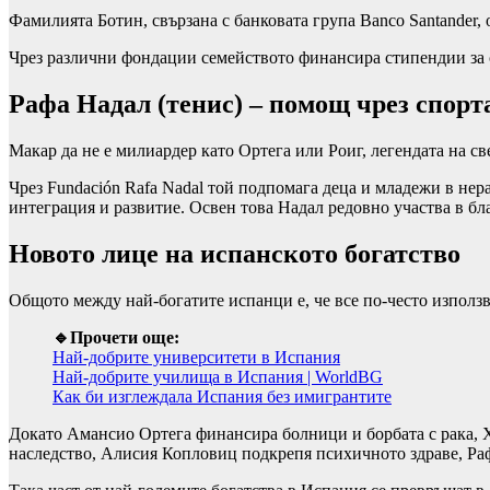
Фамилията Ботин, свързана с банковата група Banco Santander,
Чрез различни фондации семейството финансира стипендии за с
Рафа Надал (тенис) – помощ чрез спорт
Макар да не е милиардер като Ортега или Роиг, легендата на с
Чрез Fundación Rafa Nadal той подпомага деца и младежи в не
интеграция и развитие. Освен това Надал редовно участва в б
Новото лице на испанското богатство
Общото между най-богатите испанци е, че все по-често използва
🔹Прочети още:
Най-добрите университети в Испания
Най-добрите училища в Испания | WorldBG
Как би изглеждала Испания без имигрантите
Докато Амансио Ортега финансира болници и борбата с рака, Х
наследство, Алисия Копловиц подкрепя психичното здраве, Рафа