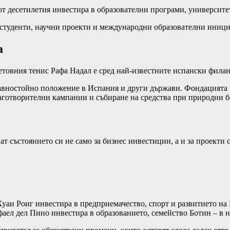
 от десетилетия инвестира в образователни програми, университ
туденти, научни проекти и международни образователни инициат
а
ветовния тенис Рафа Надал е сред най-известните испански фила
равностойно положение в Испания и други държави. Фондацията 
лаготворителни кампании и събиране на средства при природни б
т състоянието си не само за бизнес инвестиции, а и за проекти 
уан Роиг инвестира в предприемачество, спорт и развитието на
ел дел Пино инвестира в образованието, семейство Ботин – в на