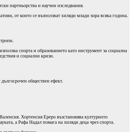
етски партньорства и научни изследвания.
иви, от които се възползват хиляди млади хора всяка година.
нтропи.
използва спорта и образованието като инструмент за социална
едствия и социални кризи.
с дългосрочен обществен ефект.
 Валенсия. Хортенсия Ереро възстановява културното
уката, а Рафа Надал помага на хиляди деца чрез спорта.