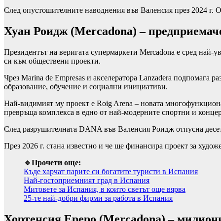
След опустошителните наводнения във Валенсия през 2024 г. Ор
Хуан Роидж (Mercadona) – предприемаче
Президентът на веригата супермаркети Mercadona е сред най-ув
си към обществени проекти.
Чрез Marina de Empresas и акселератора Lanzadera подпомага 
образование, обучение и социални инициативи.
Най-видимият му проект е Roig Arena – новата многофункциона
превръща комплекса в едно от най-модерните спортни и конце
След разрушителната DANA във Валенсия Роидж отпусна десет
През 2026 г. стана известно и че ще финансира проект за худож
🔹Прочети още:
Къде харчат парите си богатите туристи в Испания
Най-гостоприемният град в Испания
Митовете за Испания, в които светът още вярва
25-те най-добри фирми за работа в Испания
Хортенсия Ереро (Mercadona) – милиони