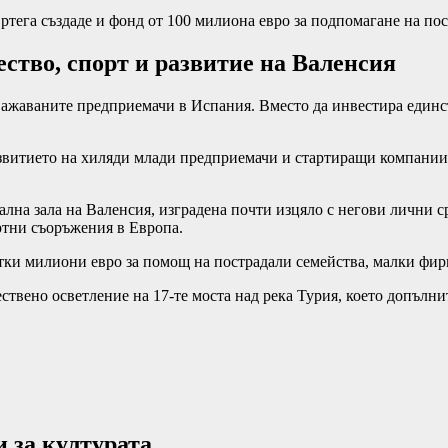
тега създаде и фонд от 100 милиона евро за подпомагане на пос
ство, спорт и развитие на Валенсия
ажаваните предприемачи в Испания. Вместо да инвестира единств
развитието на хиляди млади предприемачи и стартиращи компании
лна зала на Валенсия, изградена почти изцяло с негови лични с
ртни съоръжения в Европа.
ки милиони евро за помощ на пострадали семейства, малки фир
ествено осветление на 17-те моста над река Турия, което допълн
 за културата