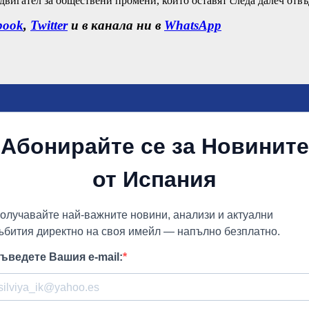
двигател за обществени промени, които оставят следа далеч отвъд
book
,
Twitter
и в канала ни в
WhatsApp