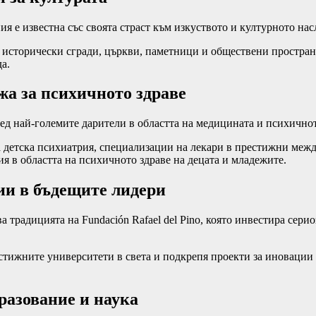
я е известна със своята страст към изкуството и културното нас
на исторически сгради, църкви, паметници и обществени простра
а.
жа за психичното здраве
д най-големите дарители в областта на медицината и психичнот
 детска психиатрия, специализации на лекари в престижни меж
я в областта на психичното здраве на децата и младежите.
ции в бъдещите лидери
 традицията на Fundación Rafael del Pino, която инвестира сери
стижните университети в света и подкрепя проекти за иновации 
разование и наука