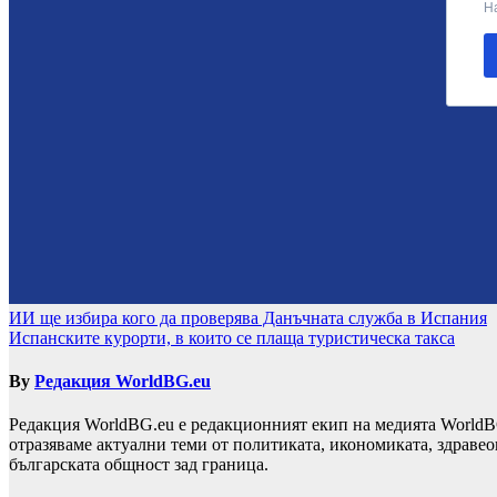
Навигация
ИИ ще избира кого да проверява Данъчната служба в Испания
Испанските курорти, в които се плаща туристическа такса
By
Редакция WorldBG.eu
Редакция WorldBG.eu е редакционният екип на медията WorldB
отразяваме актуални теми от политиката, икономиката, здравео
българската общност зад граница.