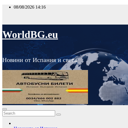
Skip
08/08/2026
14:16
to
content
WorldBG.eu
Новини от Испания и света