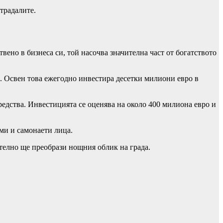
традалите.
ено в бизнеса си, той насочва значителна част от богатството
. Освен това ежегодно инвестира десетки милиони евро в
редства. Инвестицията се оценява на около 400 милиона евро и
ми и самонаети лица.
ително ще преобрази нощния облик на града.