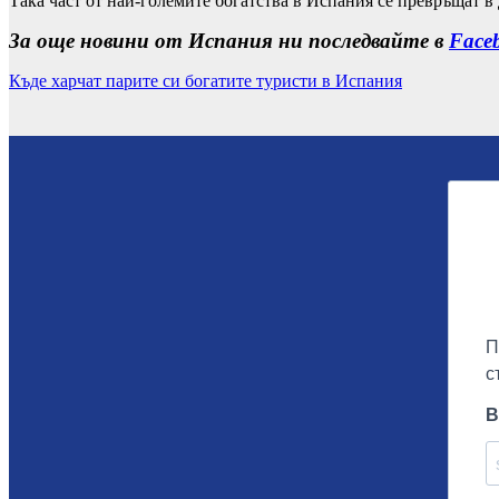
Така част от най-големите богатства в Испания се превръщат в 
За още новини от Испания ни последвайте в
Face
Къде харчат парите си богатите туристи в Испания