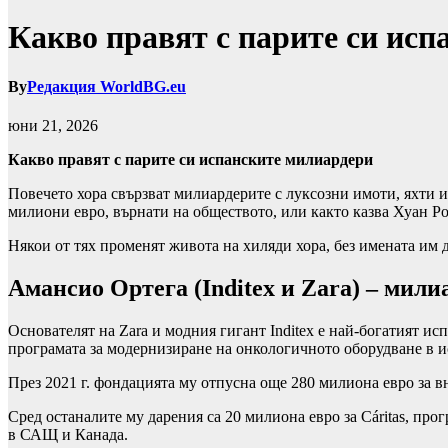
Какво правят с парите си ис
By
Редакция WorldBG.eu
юни 21, 2026
Какво правят с парите си испанските милиардери
Повечето хора свързват милиардерите с луксозни имоти, яхти и
милиони евро, върнати на обществото, или както казва Хуан Рои
Някои от тях променят живота на хиляди хора, без имената им 
Амансио Ортега (Inditex и Zara) – мили
Основателят на Zara и модния гигант Inditex е най-богатият и
програмата за модернизиране на онкологичното оборудване в ис
През 2021 г. фондацията му отпусна още 280 милиона евро за в
Сред останалите му дарения са 20 милиона евро за Cáritas, пр
в САЩ и Канада.