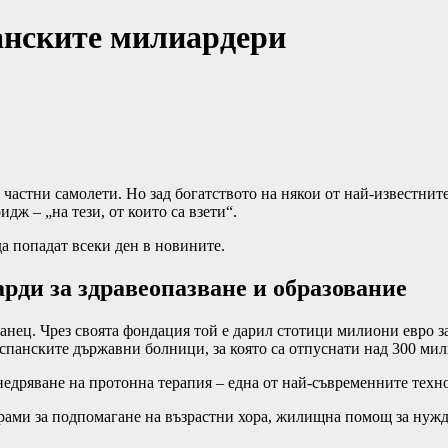
панските милиардери
 частни самолети. Но зад богатството на някои от най-известнит
дж – „на тези, от които са взети“.
да попадат всеки ден в новините.
арди за здравеопазване и образование
спанец. Чрез своята фондация той е дарил стотици милиони евро 
панските държавни болници, за която са отпуснати над 300 мили
недряване на протонна терапия – една от най-съвременните техн
ограми за подпомагане на възрастни хора, жилищна помощ за нуж