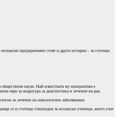
е испански предприемачи стоят и други истории – за стотици
за обществени каузи. Най-известната му инициатива е
она евро за апаратура за диагностика и лечение на рак.
ологии за лечение на онкологични заболявания.
даещи се и стотици стипендии за испански ученици, които учат