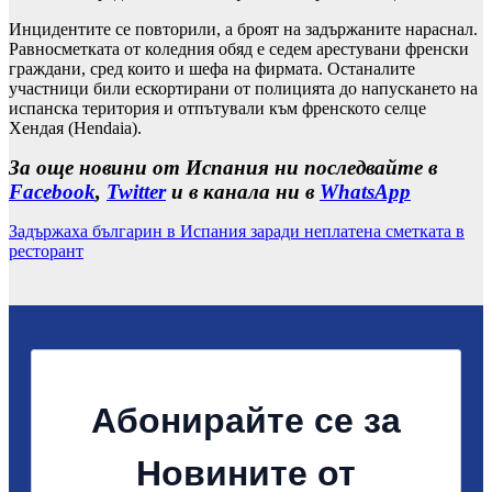
Инцидентите се повторили, а броят на задържаните нараснал.
Равносметката от коледния обяд е седем арестувани френски
граждани, сред които и шефа на фирмата. Останалите
участници били ескортирани от полицията до напускането на
испанска територия и отпътували към френското селце
Хендая (Hendaia).
За още новини от Испания ни последвайте в
Facebook
,
Twitter
и в канала ни в
WhatsApp
Задържаха българин в Испания заради неплатена сметката в
ресторант