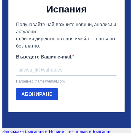
Навигация
Задържаха българин в Испания, издирван в България