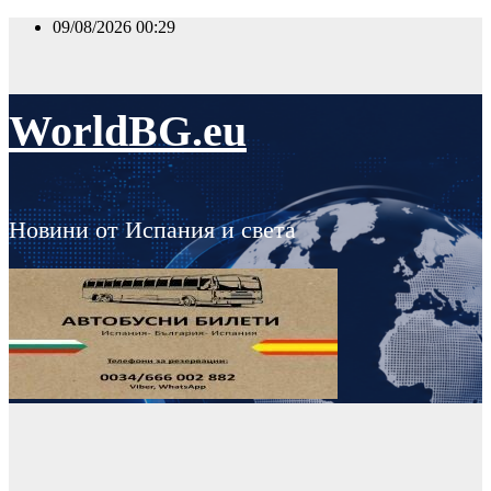
Skip
09/08/2026
00:29
to
content
WorldBG.eu
Новини от Испания и света