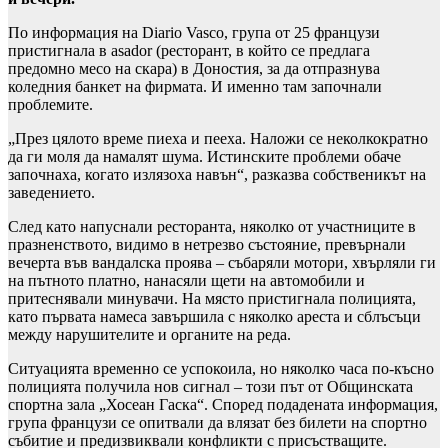
По информация на Diario Vasco, група от 25 французи
пристигнала в asador (ресторант, в който се предлага
предомно месо на скара) в Доностия, за да отпразнува
коледния банкет на фирмата. И именно там започнали
проблемите.
„През цялото време пиеха и пееха. Наложи се неколкократно
да ги моля да намалят шума. Истинските проблеми обаче
започнаха, когато излязоха навън“, разказва собственикът на
заведението.
След като напуснали ресторанта, няколко от участниците в
празненството, видимо в нетрезво състояние, превърнали
вечерта във вандалска проява – събаряли мотори, хвърляли ги
на пътното платно, нанасяли щети на автомобили и
притеснявали минувачи. На място пристигнала полицията,
като първата намеса завършила с няколко ареста и сблъсъци
между нарушителите и органите на реда.
Ситуацията временно се успокоила, но няколко часа по-късно
полицията получила нов сигнал – този път от Общинската
спортна зала „Хосеан Гаска“. Според подадената информация,
група французи се опитвали да влязат без билети на спортно
събитие и предизвиквали конфликти с присъстващите.