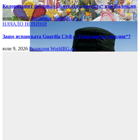
Колоритният фестивал „Битката с цветята“ във Валенсия
юли 26, 2026
Редакция WorldBG.eu
НАЧАЛО
НОВИНИ
Защо испанската Guardia Civil е „Гражданска гвардия“?
юли 9, 2026
Редакция WorldBG.eu