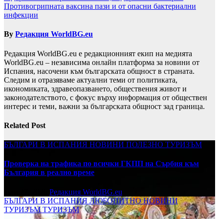
Противогрипната ваксина пази и от опасни бактериални
инфекции
By
Редакция WorldBG.eu
Редакция WorldBG.eu е редакционният екип на медията
WorldBG.eu – независима онлайн платформа за новини от
Испания, насочени към българската общност в страната.
Следим и отразяваме актуални теми от политиката,
икономиката, здравеопазването, обществения живот и
законодателството, с фокус върху информация от обществен
интерес и теми, важни за българската общност зад граница.
Related Post
БЪЛГАРИ В ИСПАНИЯ
НОВИНИ
ПОЛЕЗНО
ТУРИЗЪМ
Проверка на трафика по всички ГКПП на Сърбия към
България в реално време
юли 27, 2026
Редакция WorldBG.eu
БЪЛГАРИ В ИСПАНИЯ
ЛЮБОПИТНО
НОВИНИ
ТУРИЗЪМ
ТУРИЗЪМ