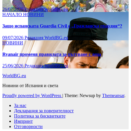
26/07/2026
Редакция WorldBG.eu
НАЧАЛО
НОВИНИ
Защо испанската Guardia Civil е „Гражданска гвардия“?
09/07/2026
Редакция WorldBG.eu
НОВИНИ
Ryanair променя правилата за пътуване с деца
25/06/2026
Редакция WorldBG.eu
WorldBG.eu
Новини от Испания и света
Proudly powered by WordPress
|
Theme: Newsup by
Themeansar
.
За нас
Декларация за поверителност
Политика за бисквитките
Импринт
Отговорности