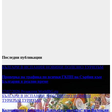
Последни публикации
БЪЛГАРИ В ИСПАНИЯ
НОВИНИ
ПОЛЕЗНО
ТУРИЗЪМ
Проверка на трафика по всички ГКПП на Сърбия към
България в реално време
27/07/2026
Редакция WorldBG.eu
БЪЛГАРИ В ИСПАНИЯ
ЛЮБОПИТНО
НОВИНИ
ТУРИЗЪМ
ТУРИЗЪМ
Колоритният фестивал „Битката с цветята“ във Валенсия