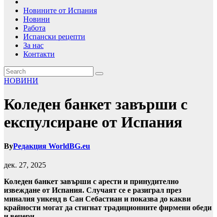
Новините от Испания
Новини
Работа
Испански рецепти
За нас
Контакти
НОВИНИ
Коледен банкет завърши с
експулсиране от Испания
By
Редакция WorldBG.eu
дек. 27, 2025
Коледен банкет завърши с арести и принудително
извеждане от Испания. Случаят се е разиграл през
миналия уикенд в Сан Себастиан и показва до какви
крайности могат да стигнат традиционните фирмени обеди
и вечери.