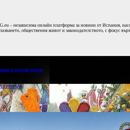
G.eu – независима онлайн платформа за новини от Испания, насо
пазването, обществения живот и законодателството, с фокус вър
ария в реално време
ТУРИЗЪМ