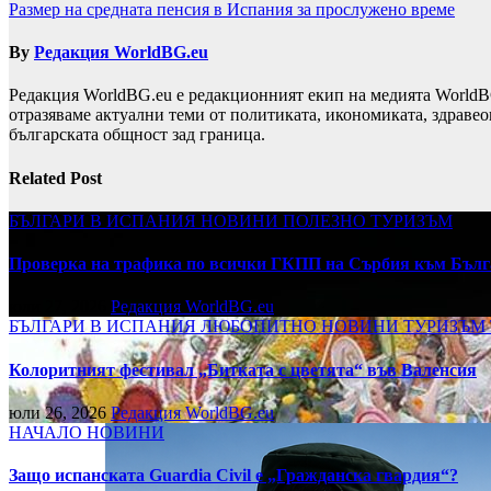
Размер на средната пенсия в Испания за прослужено време
By
Редакция WorldBG.eu
Редакция WorldBG.eu е редакционният екип на медията WorldB
отразяваме актуални теми от политиката, икономиката, здравео
българската общност зад граница.
Related Post
БЪЛГАРИ В ИСПАНИЯ
НОВИНИ
ПОЛЕЗНО
ТУРИЗЪМ
Проверка на трафика по всички ГКПП на Сърбия към Бълг
юли 27, 2026
Редакция WorldBG.eu
БЪЛГАРИ В ИСПАНИЯ
ЛЮБОПИТНО
НОВИНИ
ТУРИЗЪМ
Колоритният фестивал „Битката с цветята“ във Валенсия
юли 26, 2026
Редакция WorldBG.eu
НАЧАЛО
НОВИНИ
Защо испанската Guardia Civil е „Гражданска гвардия“?