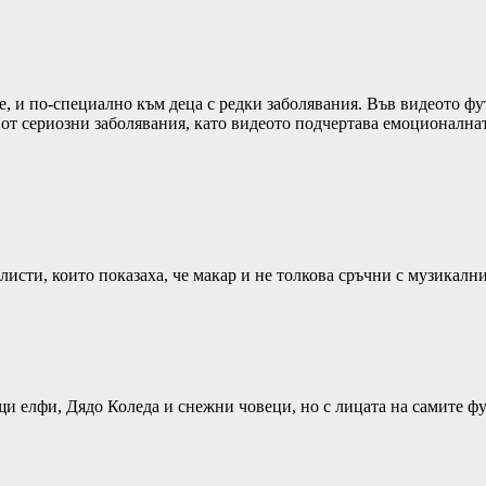
 и по-специално към деца с редки заболявания. Във видеото фут
ти от сериозни заболявания, като видеото подчертава емоционална
листи, които показаха, че макар и не толкова сръчни с музикалн
и елфи, Дядо Коледа и снежни човеци, но с лицата на самите ф