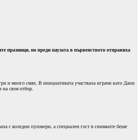
те празници, но преди паузата в първенството отправиха
игри и много смях. В инициативата участваха играчи като Дани
 на своя отбор.
аха с коледни пуловери, а специален гост в снимките беше