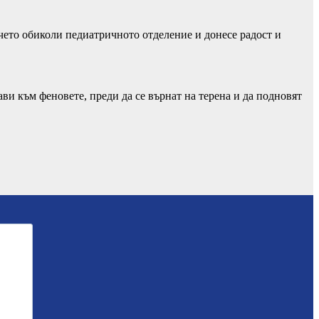
чето обиколи педиатричното отделение и донесе радост и
ви към феновете, преди да се върнат на терена и да подновят