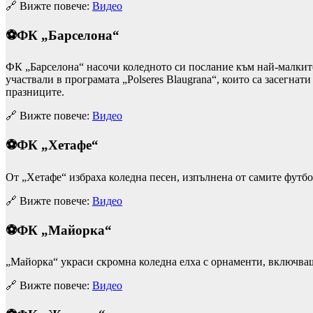
🔗 Вижте повече:
Видео
⚽ФК „Барселона“
ФК „Барселона“ насочи коледното си послание към най-малките,
участвали в програмата „Polseres Blaugrana“, които са засегна
празниците.
🔗 Вижте повече:
Видео
⚽ФК „Хетафе“
От „Хетафе“ избраха коледна песен, изпълнена от самите футбо
🔗 Вижте повече:
Видео
⚽ФК „Майорка“
„Майорка“ украси скромна коледна елха с орнаменти, включващ
🔗 Вижте повече:
Видео