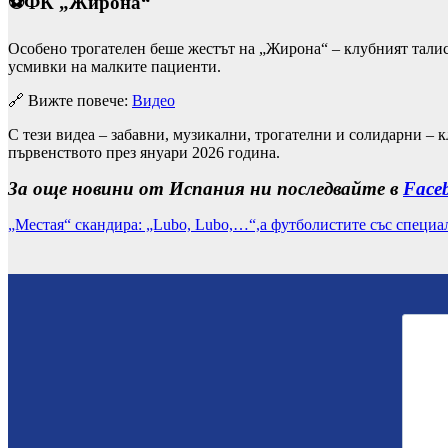
⚽ФК „Жирона“
Особено трогателен беше жестът на „Жирона“ – клубният талис
усмивки на малките пациенти.
🔗 Вижте повече:
Видео
С тези видеа – забавни, музикални, трогателни и солидарни – к
първенството през януари 2026 година.
За още новини от Испания ни последвайте в
Face
„Местая“ скандира: „Lubo, Lubo,…“,а футболистите със специ