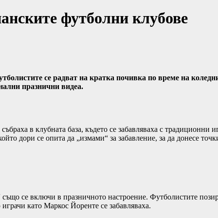
панските футболни клубове
тболистите се радват на кратка почивка по време на коледни
нални празнични видеа.
 събраха в клубната база, където се забавляваха с традиционни 
то дори се опита да „измами“ за забавление, за да донесе точки
“ също се включи в празничното настроение. Футболистите позир
 играчи като Маркос Йоренте се забавляваха.