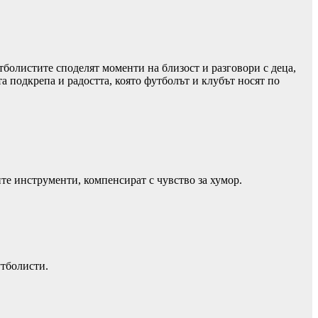
болистите споделят моменти на близост и разговори с деца,
та подкрепа и радостта, която футболът и клубът носят по
ите инструменти, компенсират с чувство за хумор.
утболисти.