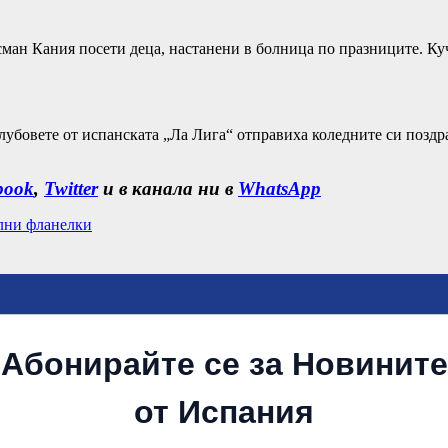
ман Кания посети деца, настанени в болница по празниците. Ку
лубовете от испанската „Ла Лига“ отправиха коледните си поздра
book
,
Twitter
и в канала ни в
WhatsApp
ални фланелки