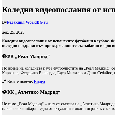
Коледни видеопослания от ис
By
Редакция WorldBG.eu
дек. 25, 2025
Коледни видеопослания от испанските футболни клубове. Фу
коледни поздрави към привържениците със забавни и ориги
⚽ФК „Реал Мадрид“
По време на коледната пауза футболистите на „Реал Мадрид“ се
Карвахал, Федерико Валверде, Едер Милитао и Дани Себайос, кой
🔗 Вижте повече:
Видео
⚽ФК „Атлетико Мадрид“
Не само „Реал Мадрид“ – част от състава на „Атлетико Мадрид
плюшена капибара – една от актуалните модни играчки, с която