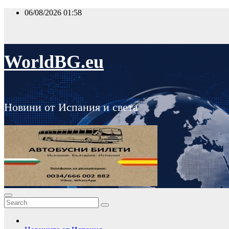
Skip
06/08/2026
01:58
to
content
WorldBG.eu
Новини от Испания и света