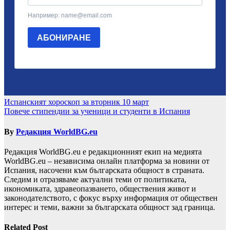
Навигация
Испанският хороскоп за вторник 10 март
Повече стипендии за ученици и студенти в Испания
By
Редакция WorldBG.eu
Редакция WorldBG.eu е редакционният екип на медията
WorldBG.eu – независима онлайн платформа за новини от
Испания, насочени към българската общност в страната.
Следим и отразяваме актуални теми от политиката,
икономиката, здравеопазването, обществения живот и
законодателството, с фокус върху информация от обществен
интерес и теми, важни за българската общност зад граница.
Related Post