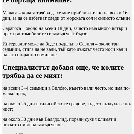
Малага – колата трябва да се мие приблизително на всеки 16
дни, за да се избегнат следи от морската сол и силното слънце.
Сарагоса – около на всеки 18 дни, защото има много вятър и
прах и автомобилите се замърсяват бързо.
Интервалът може да бъде по-дълъг в Севиля – около три
седмици, стига да не вали, тъй като дъждът често носи кал и
налага по-ранно измиване.
Специалистът добавя още, че колите
трябва да се мият:
на всеки 3–4 седмици в Билбао, където вали често, но има по-
малко прах;
на около 25 дни в галисийските градове, където въздухът е по-
чист;
на около 30 дни във Валядолид, поради сухия климат и
ниското ниво на замърсяване.