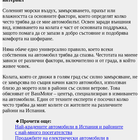
Соленият морски въздух, замърсяването, прахът или
влажността са основните фактори, които определят колко
често трябва да се мие автомобилът. Освен заради външния
вид, измиването на колата е част от основната поддръжка,
защото помага да се запази в добро състояние и подобрява
комфорта на шофиране.
Няма обаче едно универсално правило, което всеки
собственик на автомобил трябва да спазва. Честотата на миене
зависи от различни фактори, включително и от града, в който
живее човек.
Колата, която се движи в голям град със силно замърсяване, не
се замърсява по същия начин както автомобил, използван
близо до морето или в райони със силни ветрове. Това
обясняват от BassMotor – център, специализиран в измиването
на автомобили. Един от техните експерти е посочил колко
често трябва да мият колите си жителите на различните
райони на Испания.
🔹Прочети още:
Най-крадените автомобили в Испания и районите
с най-много посегателства
Продажбите на електрически автомобили в