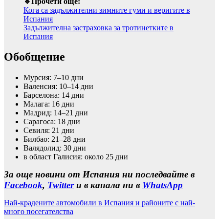
🔹Прочети още:
Кога са задължителни зимните гуми и веригите в
Испания
Задължителна застраховка за тротинетките в
Испания
Обобщение
Мурсия: 7–10 дни
Валенсия: 10–14 дни
Барселона: 14 дни
Малага: 16 дни
Мадрид: 14–21 дни
Сарагоса: 18 дни
Севиля: 21 дни
Билбао: 21–28 дни
Валядолид: 30 дни
в област Галисия: около 25 дни
За още новини от Испания ни последвайте в
Facebook
,
Twitter
и в канала ни в
WhatsApp
Най-крадените автомобили в Испания и районите с най-
много посегателства