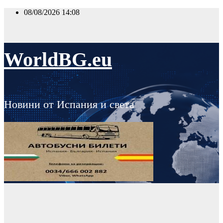
Skip
08/08/2026
14:08
to
content
WorldBG.eu
Новини от Испания и света