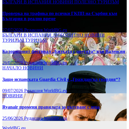
БЪЛГАРИ В ИСПАНИЯ
НОВИНИ
ПОЛЕЗНО
ТУРИЗЪМ
Проверка на трафика по всички ГКПП на Сърбия към
България в реално време
27/07/2026
Редакция WorldBG.eu
БЪЛГАРИ В ИСПАНИЯ
ЛЮБОПИТНО
НОВИНИ
ТУРИЗЪМ
ТУРИЗЪМ
Колоритният фестивал „Битката с цветята“ във Валенсия
26/07/2026
Редакция WorldBG.eu
НАЧАЛО
НОВИНИ
Защо испанската Guardia Civil е „Гражданска гвардия“?
09/07/2026
Редакция WorldBG.eu
НОВИНИ
Ryanair променя правилата за пътуване с деца
25/06/2026
Редакция WorldBG.eu
WorldBG.eu