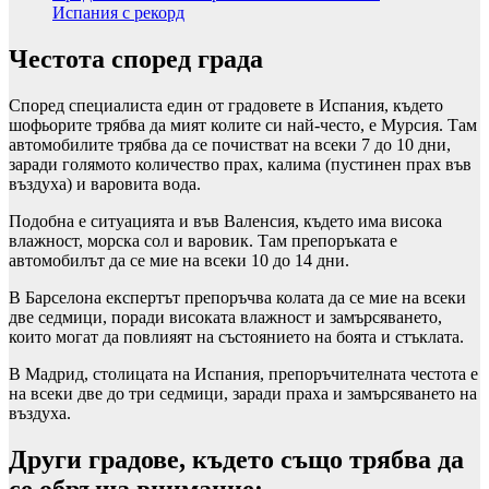
Испания с рекорд
Честота според града
Според специалиста един от градовете в Испания, където
шофьорите трябва да мият колите си най-често, е Мурсия. Там
автомобилите трябва да се почистват на всеки 7 до 10 дни,
заради голямото количество прах, калима (пустинен прах във
въздуха) и варовита вода.
Подобна е ситуацията и във Валенсия, където има висока
влажност, морска сол и варовик. Там препоръката е
автомобилът да се мие на всеки 10 до 14 дни.
В Барселона експертът препоръчва колата да се мие на всеки
две седмици, поради високата влажност и замърсяването,
които могат да повлияят на състоянието на боята и стъклата.
В Мадрид, столицата на Испания, препоръчителната честота е
на всеки две до три седмици, заради праха и замърсяването на
въздуха.
Други градове, където също трябва да
се обръща внимание: