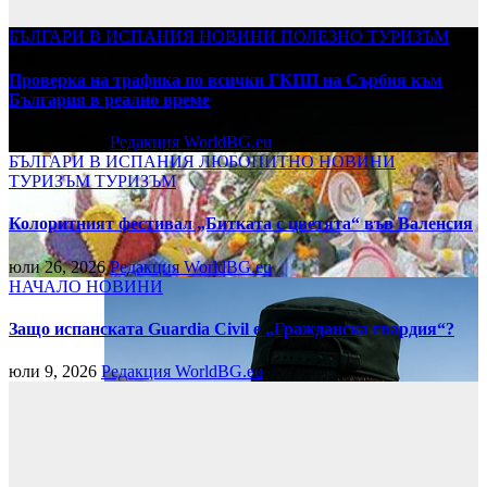
БЪЛГАРИ В ИСПАНИЯ
НОВИНИ
ПОЛЕЗНО
ТУРИЗЪМ
Проверка на трафика по всички ГКПП на Сърбия към
България в реално време
юли 27, 2026
Редакция WorldBG.eu
БЪЛГАРИ В ИСПАНИЯ
ЛЮБОПИТНО
НОВИНИ
ТУРИЗЪМ
ТУРИЗЪМ
Колоритният фестивал „Битката с цветята“ във Валенсия
юли 26, 2026
Редакция WorldBG.eu
НАЧАЛО
НОВИНИ
Защо испанската Guardia Civil е „Гражданска гвардия“?
юли 9, 2026
Редакция WorldBG.eu