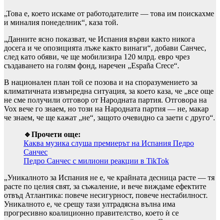
„Това е, което искаме от работодателите — това им поискахме
и миналия понеделник“, каза той.
„Данните ясно показват, че Испания върви както никога
досега и че опозицията лъже както винаги“, добави Санчес,
след като обяви, че ще мобилизира 120 млрд. евро чрез
създаването на голям фонд, наречен „España Crece“.
В национален план той се позова и на споразумението за
климатичната извънредна ситуация, за което каза, че „все още
не сме получили отговор от Народната партия. Отговора на
Vox вече го знаем, но този на Народната партия — не, макар
че знаем, че ще кажат „не“, защото очевидно са заети с друго“.
🔹Прочети още:
Каква музика слуша премиерът на Испания Педро
Санчес
Педро Санчес с милиони реакции в TikTok
„Уникалното за Испания не е, че крайната десница расте — тя
расте по целия свят, за съжаление, и вече виждаме ефектите
отвъд Атлантика: повече несигурност, повече нестабилност.
Уникалното е, че срещу тази ултрадясна вълна има
прогресивно коалиционно правителство, което ѝ се