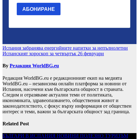
Навигация
Испания забранява енергийните напитки за непълнолетни
Испанският хороскоп за четвъртък 26 февруари
By
Редакция WorldBG.eu
Редакция WorldBG.eu е редакционният екип на медията
WorldBG.eu – независима онлайн платформа за новини от
Испания, насочени към българската общност в страната.
Следим и отразяваме актуални теми от политиката,
икономиката, здравеопазването, обществения живот и
законодателството, с фокус върху информация от обществен
интерес и теми, важни за българската общност зад граница.
Related Post
БЪЛГАРИ В ИСПАНИЯ
НОВИНИ
ПОЛЕЗНО
ТУРИЗЪМ