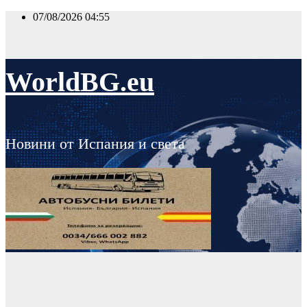
Skip
07/08/2026
04:55
to
content
WorldBG.eu
Новини от Испания и света