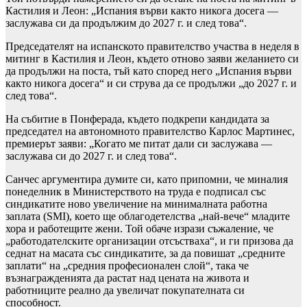
Кастилия и Леон: „Испания върви както никога досега —
заслужава си да продължим до 2027 г. и след това“.
Председателят на испанското правителство участва в неделя в
митинг в Кастилия и Леон, където отново заяви желанието си
да продължи на поста, тъй като според него „Испания върви
както никога досега“ и си струва да се продължи „до 2027 г. и
след това“.
На събитие в Понферада, където подкрепи кандидата за
председател на автономното правителство Карлос Мартинес,
премиерът заяви: „Когато ме питат дали си заслужава —
заслужава си до 2027 г. и след това“.
Санчес аргументира думите си, като припомни, че миналия
понеделник в Министерството на труда е подписал със
синдикатите ново увеличение на минималната работна
заплата (SMI), което ще облагодетелства „най-вече“ младите
хора и работещите жени. Той обаче изрази съжаление, че
„работодателските организации отсъстваха“, и ги призова да
седнат на масата със синдикатите, за да повишат „средните
заплати“ на „средния професионален слой“, така че
възнагражденията да растат над цената на живота и
работниците реално да увеличат покупателната си
способност.