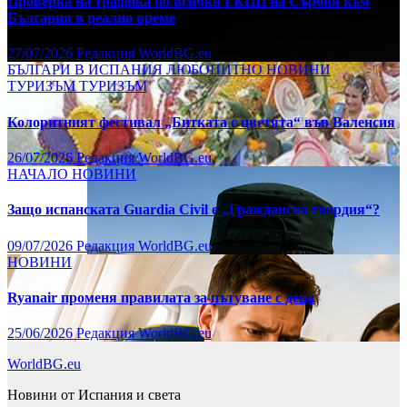
Проверка на трафика по всички ГКПП на Сърбия към
България в реално време
27/07/2026
Редакция WorldBG.eu
БЪЛГАРИ В ИСПАНИЯ
ЛЮБОПИТНО
НОВИНИ
ТУРИЗЪМ
ТУРИЗЪМ
Колоритният фестивал „Битката с цветята“ във Валенсия
26/07/2026
Редакция WorldBG.eu
НАЧАЛО
НОВИНИ
Защо испанската Guardia Civil е „Гражданска гвардия“?
09/07/2026
Редакция WorldBG.eu
НОВИНИ
Ryanair променя правилата за пътуване с деца
25/06/2026
Редакция WorldBG.eu
WorldBG.eu
Новини от Испания и света