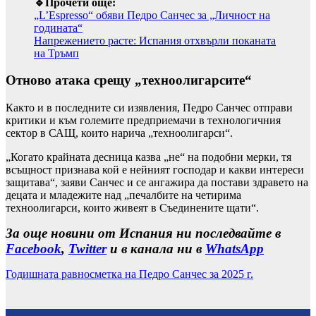
🔹Прочети още:
„L’Espresso“ обяви Педро Санчес за „Личност на
годината“
Напрежението расте: Испания отхвърли поканата
на Тръмп
Отново атака срещу „техноолигарсите“
Както и в последните си изявления, Педро Санчес отправи
критики и към големите предприемачи в технологичния
сектор в САЩ, които нарича „техноолигарси“.
„Когато крайната десница казва „не“ на подобни мерки, тя
всъщност признава кой е нейният господар и какви интереси
защитава“, заяви Санчес и се ангажира да постави здравето на
децата и младежите над „печалбите на четирима
техноолигарси, които живеят в Съединените щати“.
За още новини от Испания ни последвайте в
Facebook
,
Twitter
и в канала ни в
WhatsApp
Годишната равносметка на Педро Санчес за 2025 г.