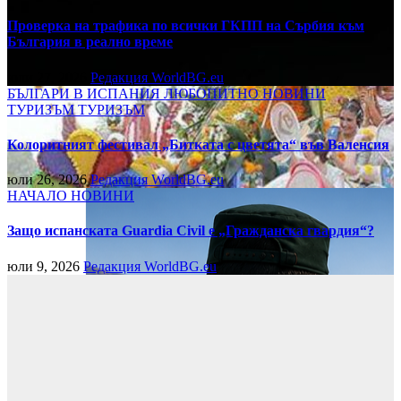
Проверка на трафика по всички ГКПП на Сърбия към
България в реално време
юли 27, 2026
Редакция WorldBG.eu
БЪЛГАРИ В ИСПАНИЯ
ЛЮБОПИТНО
НОВИНИ
ТУРИЗЪМ
ТУРИЗЪМ
Колоритният фестивал „Битката с цветята“ във Валенсия
юли 26, 2026
Редакция WorldBG.eu
НАЧАЛО
НОВИНИ
Защо испанската Guardia Civil е „Гражданска гвардия“?
юли 9, 2026
Редакция WorldBG.eu