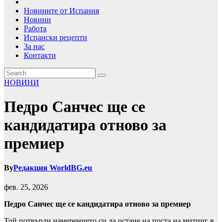
Новините от Испания
Новини
Работа
Испански рецепти
За нас
Контакти
НОВИНИ
Педро Санчес ще се
кандидатира отново за
премиер
By
Редакция WorldBG.eu
фев. 25, 2026
Педро Санчес ще се кандидатира отново за премиер
Той потвърди намерението си да остане на поста на митинг в