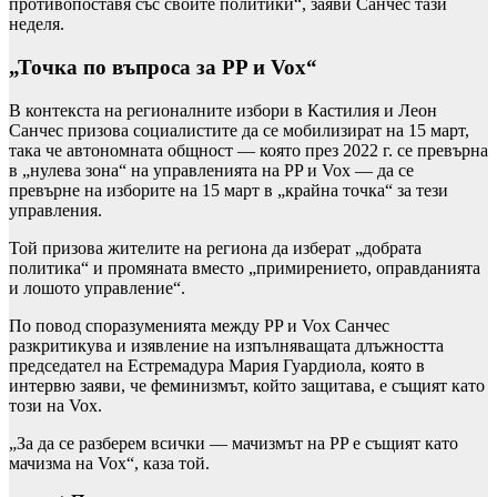
противопоставя със своите политики“, заяви Санчес тази
неделя.
„Точка по въпроса за PP и Vox“
В контекста на регионалните избори в Кастилия и Леон
Санчес призова социалистите да се мобилизират на 15 март,
така че автономната общност — която през 2022 г. се превърна
в „нулева зона“ на управленията на PP и Vox — да се
превърне на изборите на 15 март в „крайна точка“ за тези
управления.
Той призова жителите на региона да изберат „добрата
политика“ и промяната вместо „примирението, оправданията
и лошото управление“.
По повод споразуменията между PP и Vox Санчес
разкритикува и изявление на изпълняващата длъжността
председател на Естремадура Мария Гуардиола, която в
интервю заяви, че феминизмът, който защитава, е същият като
този на Vox.
„За да се разберем всички — мачизмът на PP е същият като
мачизма на Vox“, каза той.