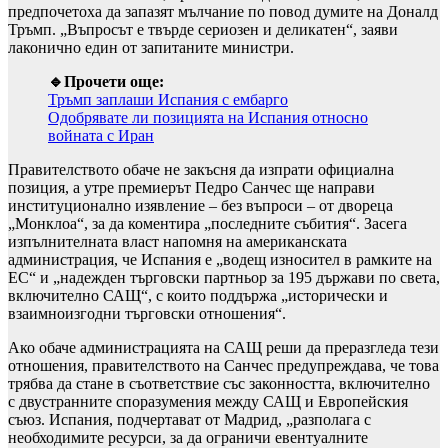
предпочетоха да запазят мълчание по повод думите на Доналд
Тръмп. „Въпросът е твърде сериозен и деликатен“, заяви
лаконично един от запитаните министри.
🔹Прочети още:
Тръмп заплаши Испания с ембарго
Одобрявате ли позицията на Испания относно
войната с Иран
Правителството обаче не закъсня да изпрати официална
позиция, а утре премиерът Педро Санчес ще направи
институционално изявление – без въпроси – от двореца
„Монклоа“, за да коментира „последните събития“. Засега
изпълнителната власт напомня на американската
администрация, че Испания е „водещ износител в рамките на
ЕС“ и „надежден търговски партньор за 195 държави по света,
включително САЩ“, с които поддържа „исторически и
взаимноизгодни търговски отношения“.
Ако обаче администрацията на САЩ реши да преразгледа тези
отношения, правителството на Санчес предупреждава, че това
трябва да стане в съответствие със законността, включително
с двустранните споразумения между САЩ и Европейския
съюз. Испания, подчертават от Мадрид, „разполага с
необходимите ресурси, за да ограничи евентуалните