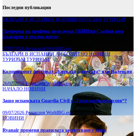
Последни публикации
БЪЛГАРИ В ИСПАНИЯ
НОВИНИ
ПОЛЕЗНО
ТУРИЗЪМ
Проверка на трафика по всички ГКПП на Сърбия към
България в реално време
27/07/2026
Редакция WorldBG.eu
БЪЛГАРИ В ИСПАНИЯ
ЛЮБОПИТНО
НОВИНИ
ТУРИЗЪМ
ТУРИЗЪМ
Колоритният фестивал „Битката с цветята“ във Валенсия
26/07/2026
Редакция WorldBG.eu
НАЧАЛО
НОВИНИ
Защо испанската Guardia Civil е „Гражданска гвардия“?
09/07/2026
Редакция WorldBG.eu
НОВИНИ
Ryanair променя правилата за пътуване с деца