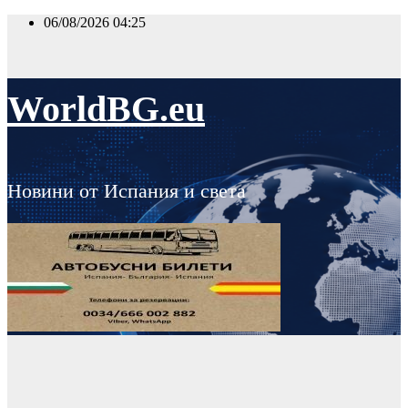
Skip
06/08/2026
04:25
to
content
WorldBG.eu
Новини от Испания и света