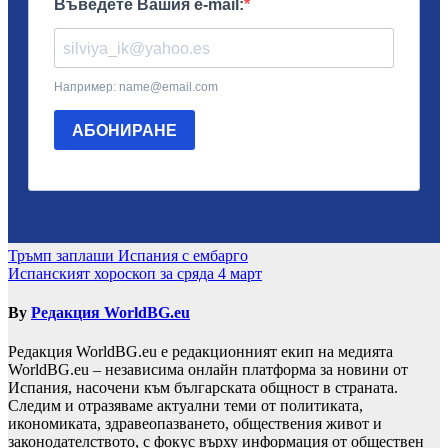
Навигация
Тръмп заплаши Испания с ембарго
Испанският хороскоп за сряда 4 март
By
Редакция WorldBG.eu
Редакция WorldBG.eu е редакционният екип на медията
WorldBG.eu – независима онлайн платформа за новини от
Испания, насочени към българската общност в страната.
Следим и отразяваме актуални теми от политиката,
икономиката, здравеопазването, обществения живот и
законодателството, с фокус върху информация от обществен