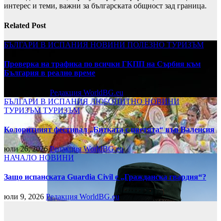
интерес и теми, важни за българската общност зад граница.
Related Post
БЪЛГАРИ В ИСПАНИЯ
НОВИНИ
ПОЛЕЗНО
ТУРИЗЪМ
Проверка на трафика по всички ГКПП на Сърбия към
България в реално време
юли 27, 2026
Редакция WorldBG.eu
БЪЛГАРИ В ИСПАНИЯ
ЛЮБОПИТНО
НОВИНИ
ТУРИЗЪМ
ТУРИЗЪМ
Колоритният фестивал „Битката с цветята“ във Валенсия
юли 26, 2026
Редакция WorldBG.eu
НАЧАЛО
НОВИНИ
Защо испанската Guardia Civil е „Гражданска гвардия“?
юли 9, 2026
Редакция WorldBG.eu