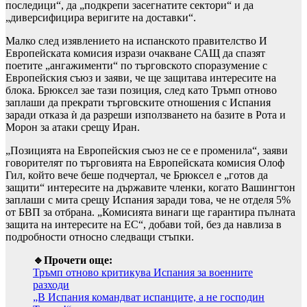
последици“, да „подкрепи засегнатите сектори“ и да
„диверсифицира веригите на доставки“.
Малко след изявлението на испанското правителство И
Европейската комисия изрази очакване САЩ да спазят
поетите „ангажименти“ по търговското споразумение с
Европейския съюз и заяви, че ще защитава интересите на
блока. Брюксел зае тази позиция, след като Тръмп отново
заплаши да прекрати търговските отношения с Испания
заради отказа ѝ да разреши използването на базите в Рота и
Морон за атаки срещу Иран.
„Позицията на Европейския съюз не се е променила“, заяви
говорителят по търговията на Европейската комисия Олоф
Гил, който вече беше подчертал, че Брюксел е „готов да
защити“ интересите на държавите членки, когато Вашингтон
заплаши с мита срещу Испания заради това, че не отделя 5%
от БВП за отбрана. „Комисията винаги ще гарантира пълната
защита на интересите на ЕС“, добави той, без да навлиза в
подробности относно следващи стъпки.
🔹Прочети още:
Тръмп отново критикува Испания за военните
разходи
„В Испания командват испанците, а не господин