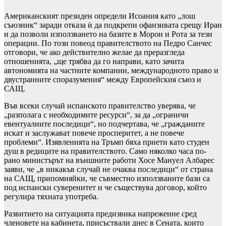
Американският президен определи Исоания като „лош
съюзник“ заради отказа ѝ да подкрепи офанзивата срещу Иран
и да позволи използването на базите в Морон и Рота за тези
операции. По този повеод правителството на Педро Санчес
отговори, че ако действително желае да преразгледа
отношенията, „ще трябва да го направи, като зачита
автономията на частните компании, международното право и
двустранните споразумения“ между Европейския съюз и
САЩ.
Във всеки случай испанското правителство уверява, че
„разполага с необходимите ресурси“, за да „ограничи
евентуалните последици“, но подчертава, че „гражданите
искат и заслужават повече просперитет, а не повече
проблеми“. Изявленията на Тръмп бяха приети като студен
душ в редиците на правителството. Само няколко часа по-
рано министърът на външните работи Хосе Мануел Албарес
заяви, че „в никакъв случай не очаква последици“ от страна
на САЩ, припомняйки, че съвместно използваните бази са
под испански суверенитет и че съществува договор, който
регулира тяхната употреба.
Развитието на ситуацията предизвика напрежение сред
членовете на кабинета, присъствали днес в Сената, които