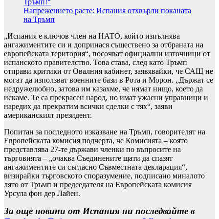
Тръмп!“
Напрежението расте: Испания отхвърли поканата
на Тръмп
„Испания е ключов член на НАТО, който изпълнява
ангажиментите си и допринася съществено за отбраната на
европейската територия“, посочват официални източници от
испанското правителство. Това става, след като Тръмп
отправи критики от Овалния кабинет, заявявайки, че САЩ не
могат да използват военните бази в Рота и Морон. „Държат се
недружелюбно, затова им казахме, че нямат нищо, което да
искаме. Те са прекрасен народ, но имат ужасни управници и
наредих да прекратим всички сделки с тях“, заяви
американският президент.
Попитан за последното изказване на Тръмп, говорителят на
Европейската комисия подчерта, че Комисията – която
представлява 27-те държави членки по въпросите на
търговията – „очаква Съединените щати да спазят
ангажиментите си съгласно Съвместната декларация“,
визирайки търговското споразумение, подписано миналото
лято от Тръмп и председателя на Европейската комисия
Урсула фон дер Лайен.
За още новини от Испания ни последвайте в