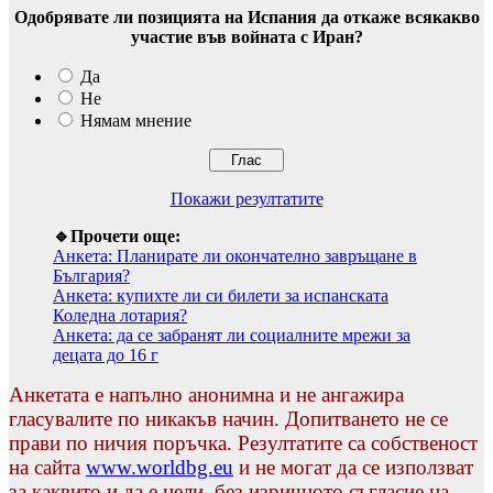
Одобрявате ли позицията на Испания да откаже всякакво
участие във войната с Иран?
Да
Не
Нямам мнение
Покажи резултатите
🔹Прочети още:
Анкета: Планирате ли окончателно завръщане в
България?
Анкета: купихте ли си билети за испанската
Коледна лотария?
Анкета: да се забранят ли социалните мрежи за
децата до 16 г
Анкетата е напълно анонимна и не ангажира
гласувалите по никакъв начин. Допитването не се
прави по ничия поръчка. Резултатите са собственост
на сайта
www.worldbg.eu
и не могат да се използват
за каквито и да е цели, без изричното съгласие на