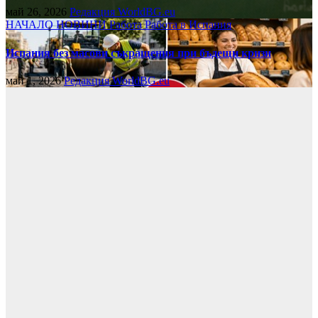
май 26, 2026
Редакция WorldBG.eu
НАЧАЛО
НОВИНИ
Работа
Работа в Испания
Испания без масови съкращения при бъдещи кризи
май 1, 2026
Редакция WorldBG.eu