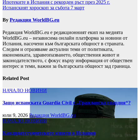
Навигация
Ипотеките в Испания с рекорден ръст през 2025 г.
Испанският хороскоп за събота 7 март
By
Редакция WorldBG.eu
Редакция WorldBG.eu е редакционният екип на медията
WorldBG.eu – независима онлайн платформа за новини от
Испания, насочени към българската общност в страната.
Следим и отразяваме актуални теми от политиката,
икономиката, здравеопазването, обществения живот и
законодателството, с фокус върху информация от обществен
интерес и теми, важни за българската общност зад граница.
Related Post
НАЧАЛО
НОВИНИ
Защо испанската Guardia Civil е „Гражданска гвардия“?
юли 9, 2026
Редакция WorldBG.eu
НАЧАЛО
НОВИНИ
Кандидатстудентските изпити в Испания