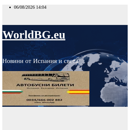
Skip
06/08/2026
14:04
to
content
WorldBG.eu
Новини от Испания и света