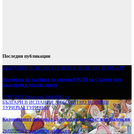
Последни публикации
БЪЛГАРИ В ИСПАНИЯ
НОВИНИ
ПОЛЕЗНО
ТУРИЗЪМ
Проверка на трафика по всички ГКПП на Сърбия към
България в реално време
27/07/2026
Редакция WorldBG.eu
БЪЛГАРИ В ИСПАНИЯ
ЛЮБОПИТНО
НОВИНИ
ТУРИЗЪМ
ТУРИЗЪМ
Колоритният фестивал „Битката с цветята“ във Валенсия
26/07/2026
Редакция WorldBG.eu