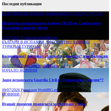
Последни публикации
БЪЛГАРИ В ИСПАНИЯ
НОВИНИ
ПОЛЕЗНО
ТУРИЗЪМ
Проверка на трафика по всички ГКПП на Сърбия към
България в реално време
27/07/2026
Редакция WorldBG.eu
БЪЛГАРИ В ИСПАНИЯ
ЛЮБОПИТНО
НОВИНИ
ТУРИЗЪМ
ТУРИЗЪМ
Колоритният фестивал „Битката с цветята“ във Валенсия
26/07/2026
Редакция WorldBG.eu
НАЧАЛО
НОВИНИ
Защо испанската Guardia Civil е „Гражданска гвардия“?
09/07/2026
Редакция WorldBG.eu
НОВИНИ
Ryanair променя правилата за пътуване с деца