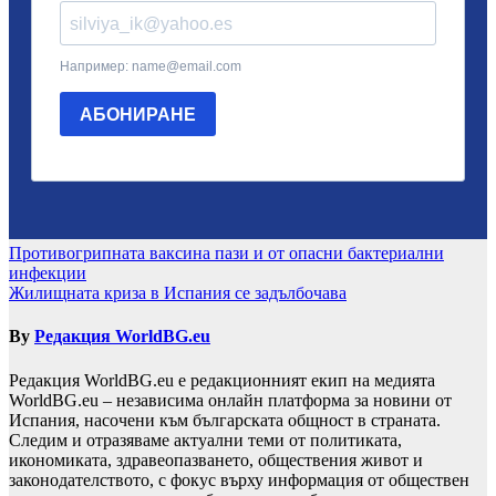
Навигация
Противогрипната ваксина пази и от опасни бактериални
инфекции
Жилищната криза в Испания се задълбочава
By
Редакция WorldBG.eu
Редакция WorldBG.eu е редакционният екип на медията
WorldBG.eu – независима онлайн платформа за новини от
Испания, насочени към българската общност в страната.
Следим и отразяваме актуални теми от политиката,
икономиката, здравеопазването, обществения живот и
законодателството, с фокус върху информация от обществен