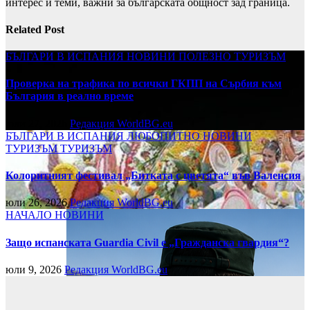
интерес и теми, важни за българската общност зад граница.
Related Post
БЪЛГАРИ В ИСПАНИЯ
НОВИНИ
ПОЛЕЗНО
ТУРИЗЪМ
Проверка на трафика по всички ГКПП на Сърбия към
България в реално време
юли 27, 2026
Редакция WorldBG.eu
БЪЛГАРИ В ИСПАНИЯ
ЛЮБОПИТНО
НОВИНИ
ТУРИЗЪМ
ТУРИЗЪМ
Колоритният фестивал „Битката с цветята“ във Валенсия
юли 26, 2026
Редакция WorldBG.eu
НАЧАЛО
НОВИНИ
Защо испанската Guardia Civil е „Гражданска гвардия“?
юли 9, 2026
Редакция WorldBG.eu