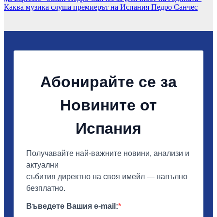
Каква музика слуша премиерът на Испания Педро Санчес