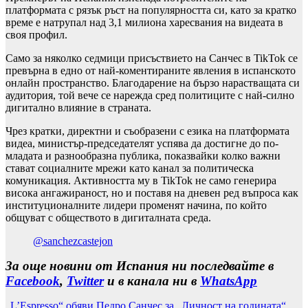
платформата с рязък ръст на популярността си, като за кратко
време е натрупал над 3,1 милиона харесвания на видеата в
своя профил.
Само за няколко седмици присъствието на Санчес в TikTok се
превърна в едно от най-коментираните явления в испанското
онлайн пространство. Благодарение на бързо нарастващата си
аудитория, той вече се нарежда сред политиците с най-силно
дигитално влияние в страната.
Чрез кратки, директни и съобразени с езика на платформата
видеа, министър-председателят успява да достигне до по-
младата и разнообразна публика, показвайки колко важни
стават социалните мрежи като канал за политическа
комуникация. Активността му в TikTok не само генерира
висока ангажираност, но и поставя на дневен ред въпроса как
институционалните лидери променят начина, по който
общуват с обществото в дигиталната среда.
@sanchezcastejon
За още новини от Испания ни последвайте в
Facebook
,
Twitter
и в канала ни в
WhatsApp
„L’Espresso“ обяви Педро Санчес за „Личност на годината“