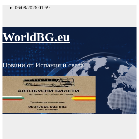
Skip
06/08/2026
01:59
to
content
WorldBG.eu
Новини от Испания и света