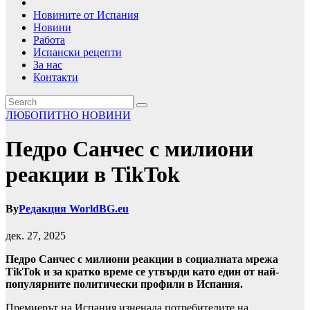
Новините от Испания
Новини
Работа
Испански рецепти
За нас
Контакти
ЛЮБОПИТНО
НОВИНИ
Педро Санчес с милиони
реакции в TikTok
By
Редакция WorldBG.eu
дек. 27, 2025
Педро Санчес с милиони реакции в социалната мрежа
TikTok и за кратко време се утвърди като един от най-
популярните политически профили в Испания.
Премиерът на Испания изненада потребителите на