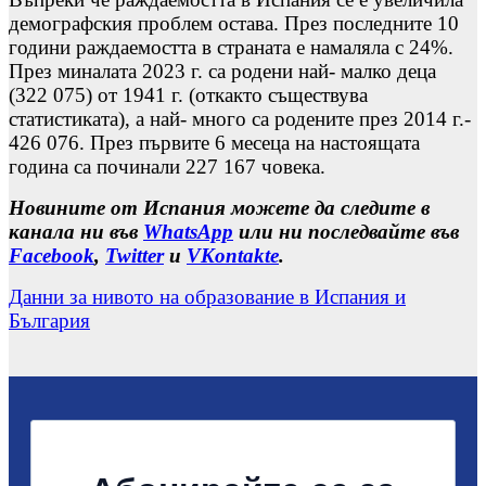
демографския проблем остава. През последните 10
години раждаемостта в страната е намаляла с 24%.
През миналата 2023 г. са родени най- малко деца
(322 075) от 1941 г. (откакто съществува
статистиката), а най- много са родените през 2014 г.-
426 076. През първите 6 месеца на настоящата
година са починали 227 167 човека.
Новините от Испания можете да следите в
канала ни във
WhatsApp
или ни последвайте във
Facebook
,
Twitter
и
VKontakte
.
Данни за нивото на образование в Испания и
България