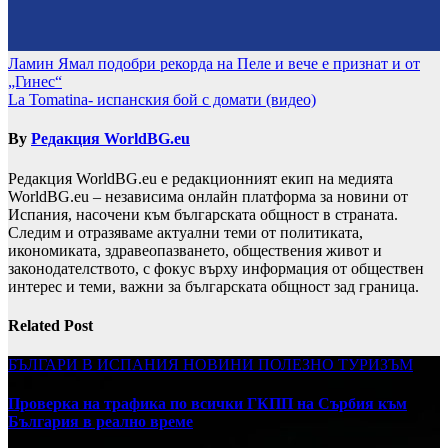
Навигация
Ламин Ямал подобри рекорда на Пеле и вече е признат и от
„Гинес“
La Tomatina- испанския бой с домати (видео)
By
Редакция WorldBG.eu
Редакция WorldBG.eu е редакционният екип на медията
WorldBG.eu – независима онлайн платформа за новини от
Испания, насочени към българската общност в страната.
Следим и отразяваме актуални теми от политиката,
икономиката, здравеопазването, обществения живот и
законодателството, с фокус върху информация от обществен
интерес и теми, важни за българската общност зад граница.
Related Post
БЪЛГАРИ В ИСПАНИЯ
НОВИНИ
ПОЛЕЗНО
ТУРИЗЪМ
Проверка на трафика по всички ГКПП на Сърбия към
България в реално време