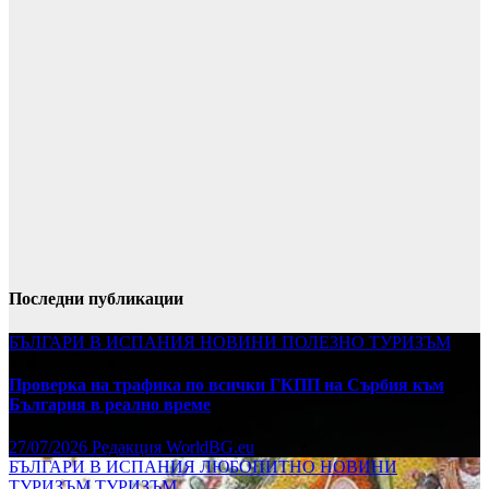
Последни публикации
БЪЛГАРИ В ИСПАНИЯ
НОВИНИ
ПОЛЕЗНО
ТУРИЗЪМ
Проверка на трафика по всички ГКПП на Сърбия към
България в реално време
27/07/2026
Редакция WorldBG.eu
БЪЛГАРИ В ИСПАНИЯ
ЛЮБОПИТНО
НОВИНИ
ТУРИЗЪМ
ТУРИЗЪМ