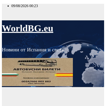
Skip
09/08/2026
00:23
to
content
WorldBG.eu
Новини от Испания и света