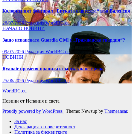
Колоритният фестивал „Битката с цветята“ във Валенсия
26/07/2026
Редакция WorldBG.eu
НАЧАЛО
НОВИНИ
Защо испанската Guardia Civil е „Гражданска гвардия“?
09/07/2026
Редакция WorldBG.eu
НОВИНИ
Ryanair променя правилата за пътуване с деца
25/06/2026
Редакция WorldBG.eu
WorldBG.eu
Новини от Испания и света
Proudly powered by WordPress
|
Theme: Newsup by
Themeansar
.
За нас
Декларация за поверителност
Политика за бисквитките