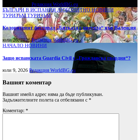
юли 27, 2026
Редакция WorldBG.eu
БЪЛГАРИ В ИСПАНИЯ
ЛЮБОПИТНО
НОВИНИ
ТУРИЗЪМ
ТУРИЗЪМ
Колоритният фестивал „Битката с цветята“ във Валенсия
юли 26, 2026
Редакция WorldBG.eu
НАЧАЛО
НОВИНИ
Защо испанската Guardia Civil е „Гражданска гвардия“?
юли 9, 2026
Редакция WorldBG.eu
Вашият коментар
Вашият имейл адрес няма да бъде публикуван.
Задължителните полета са отбелязани с
*
Коментар:
*