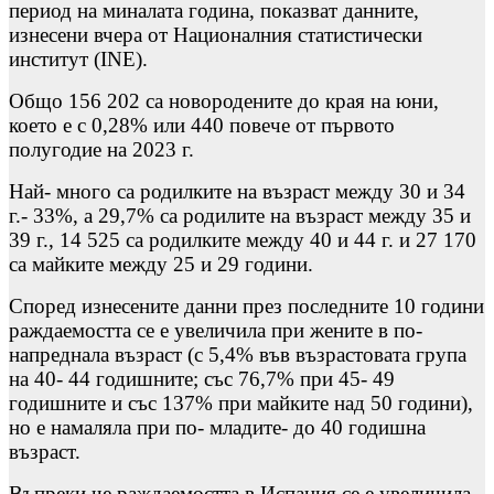
период на миналата година, показват данните,
изнесени вчера от Националния статистически
институт (INE).
Общо 156 202 са новородените до края на юни,
което е с 0,28% или 440 повече от първото
полугодие на 2023 г.
Най- много са родилките на възраст между 30 и 34
г.- 33%, а 29,7% са родилите на възраст между 35 и
39 г., 14 525 са родилките между 40 и 44 г. и 27 170
са майките между 25 и 29 години.
Според изнесените данни през последните 10 години
раждаемостта се е увеличила при жените в по-
напреднала възраст (с 5,4% във възрастовата група
на 40- 44 годишните; със 76,7% при 45- 49
годишните и със 137% при майките над 50 години),
но е намаляла при по- младите- до 40 годишна
възраст.
Въпреки че раждаемостта в Испания се е увеличила