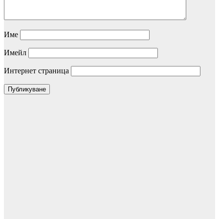
Име
Имейл
Интернет страница