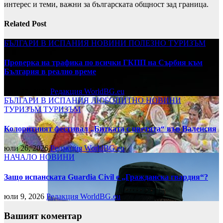
интерес и теми, важни за българската общност зад граница.
Related Post
БЪЛГАРИ В ИСПАНИЯ
НОВИНИ
ПОЛЕЗНО
ТУРИЗЪМ
Проверка на трафика по всички ГКПП на Сърбия към
България в реално време
юли 27, 2026
Редакция WorldBG.eu
БЪЛГАРИ В ИСПАНИЯ
ЛЮБОПИТНО
НОВИНИ
ТУРИЗЪМ
ТУРИЗЪМ
Колоритният фестивал „Битката с цветята“ във Валенсия
юли 26, 2026
Редакция WorldBG.eu
НАЧАЛО
НОВИНИ
Защо испанската Guardia Civil е „Гражданска гвардия“?
юли 9, 2026
Редакция WorldBG.eu
Вашият коментар