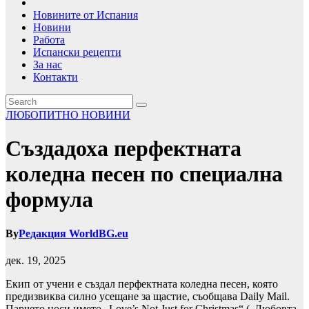
Новините от Испания
Новини
Работа
Испански рецепти
За нас
Контакти
ЛЮБОПИТНО
НОВИНИ
Създадоха перфектната
коледна песен по специална
формула
By
Редакция WorldBG.eu
дек. 19, 2025
Екип от учени е създал перфектната коледна песен, която
предизвиква силно усещане за щастие, съобщава Daily Mail.
Парчето носи името „Love’s Not Just for Christmas“ („Любовта