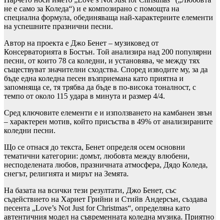
не е само за Коледа“) и е композирано с помощта на
специална формула, обединяваща най-характерните елементи
на успешните празнични песни.
Автор на проекта е Джо Бенет – музиковед от
Консерваторията в Бостън. Той анализира над 200 популярни
песни, от които 78 са коледни, и установява, че между тях
съществуват значителни сходства. Според изводите му, за да
бъде една коледна песен възприемана като приятна и
запомняща се, тя трябва да бъде в по-висока тоналност, с
темпо от около 115 удара в минута и размер 4/4.
Сред ключовите елементи е и използването на камбанен звън
– характерен мотив, който присъства в 49% от анализираните
коледни песни.
Що се отнася до текста, Бенет определя осем основни
тематични категории: домът, любовта между влюбени,
несподелената любов, празничната атмосфера, Дядо Коледа,
снегът, религията и мирът на Земята.
На базата на всички тези резултати, Джо Бенет, със
съдействието на Хариет Грийни и Стийв Андерсън, създава
песента „Love’s Not Just for Christmas“, определяна като
автентичния модел на съвременната коледна музика. Приятно