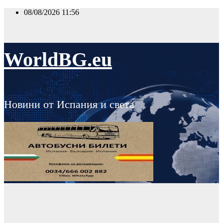
Skip
08/08/2026
11:56
to
content
WorldBG.eu
Новини от Испания и света