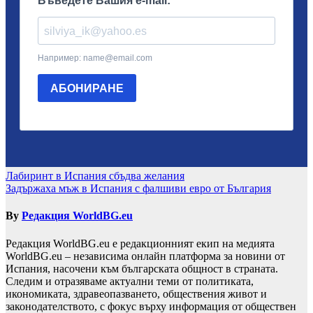
Навигация
Лабиринт в Испания сбъдва желания
Задържаха мъж в Испания с фалшиви евро от България
By
Редакция WorldBG.eu
Редакция WorldBG.eu е редакционният екип на медията
WorldBG.eu – независима онлайн платформа за новини от
Испания, насочени към българската общност в страната.
Следим и отразяваме актуални теми от политиката,
икономиката, здравеопазването, обществения живот и
законодателството, с фокус върху информация от обществен