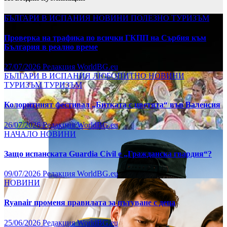
БЪЛГАРИ В ИСПАНИЯ
НОВИНИ
ПОЛЕЗНО
ТУРИЗЪМ
Проверка на трафика по всички ГКПП на Сърбия към
България в реално време
27/07/2026
Редакция WorldBG.eu
БЪЛГАРИ В ИСПАНИЯ
ЛЮБОПИТНО
НОВИНИ
ТУРИЗЪМ
ТУРИЗЪМ
Колоритният фестивал „Битката с цветята“ във Валенсия
26/07/2026
Редакция WorldBG.eu
НАЧАЛО
НОВИНИ
Защо испанската Guardia Civil е „Гражданска гвардия“?
09/07/2026
Редакция WorldBG.eu
НОВИНИ
Ryanair променя правилата за пътуване с деца
25/06/2026
Редакция WorldBG.eu