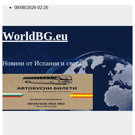
Skip
08/08/2026
02:26
to
content
WorldBG.eu
Новини от Испания и света