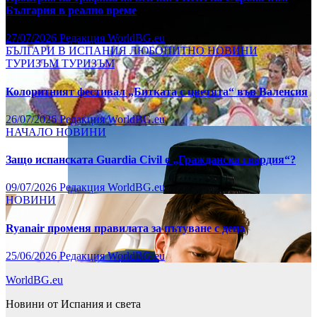
България в реално време
27/07/2026
Редакция WorldBG.eu
БЪЛГАРИ В ИСПАНИЯ
ЛЮБОПИТНО
НОВИНИ
ТУРИЗЪМ
ТУРИЗЪМ
Колоритният фестивал „Битката с цветята“ във Валенсия
26/07/2026
Редакция WorldBG.eu
НАЧАЛО
НОВИНИ
Защо испанската Guardia Civil е „Гражданска гвардия“?
09/07/2026
Редакция WorldBG.eu
НОВИНИ
Ryanair променя правилата за пътуване с деца
25/06/2026
Редакция WorldBG.eu
WorldBG.eu
Новини от Испания и света