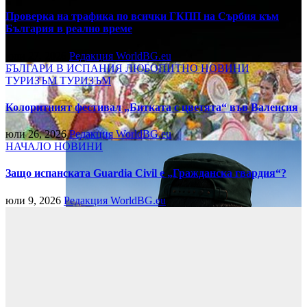
Проверка на трафика по всички ГКПП на Сърбия към
България в реално време
юли 27, 2026
Редакция WorldBG.eu
БЪЛГАРИ В ИСПАНИЯ
ЛЮБОПИТНО
НОВИНИ
ТУРИЗЪМ
ТУРИЗЪМ
Колоритният фестивал „Битката с цветята“ във Валенсия
юли 26, 2026
Редакция WorldBG.eu
НАЧАЛО
НОВИНИ
Защо испанската Guardia Civil е „Гражданска гвардия“?
юли 9, 2026
Редакция WorldBG.eu