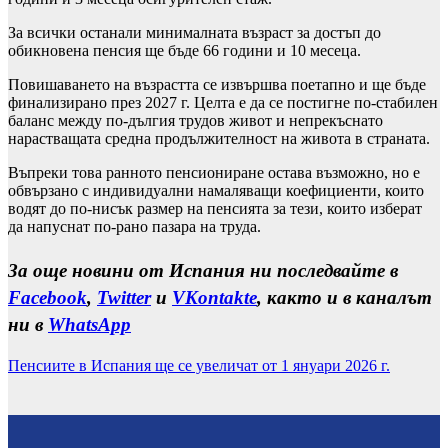
За всички останали минималната възраст за достъп до
обикновена пенсия ще бъде 66 години и 10 месеца.
Повишаването на възрастта се извършва поетапно и ще бъде
финализирано през 2027 г. Целта е да се постигне по-стабилен
баланс между по-дългия трудов живот и непрекъснато
нарастващата средна продължителност на живота в страната.
Въпреки това ранното пенсиониране остава възможно, но е
обвързано с индивидуални намаляващи коефициенти, които
водят до по-нисък размер на пенсията за тези, които изберат
да напуснат по-рано пазара на труда.
За още новини от Испания ни последвайте в
Facebook
,
Twitter
и
VKontakte
, както и в каналът
ни в
WhatsApp
Пенсиите в Испания ще се увеличат от 1 януари 2026 г.