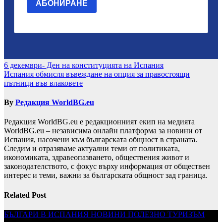
Навигация
6 декември- Ден на конституцията на Испания
Испания обмисля въвеждане на опция за правостоящи
пътници във влаковете
By
Редакция WorldBG.eu
Редакция WorldBG.eu е редакционният екип на медията
WorldBG.eu – независима онлайн платформа за новини от
Испания, насочени към българската общност в страната.
Следим и отразяваме актуални теми от политиката,
икономиката, здравеопазването, обществения живот и
законодателството, с фокус върху информация от обществен
интерес и теми, важни за българската общност зад граница.
Related Post
БЪЛГАРИ В ИСПАНИЯ
НОВИНИ
ПОЛЕЗНО
ТУРИЗЪМ