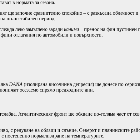
ават в нормата за сезона.
енят ще започне сравнително спокойно – с разкъсана облачност и
 на по-нестабилен период.
глежда леко замъглено заради
калима
– пренос на фин пустинен п
ящ фини отлагания по автомобили и повърхности.
алка
DANA
(изолирана височинна депресия) ще донесе по-сериоз
 понижат осезаемо спрямо предходните дни.
тслабва. Атлантическият фронт ще обхване по-голяма част от сев
иво, с редуване на облаци и слънце. Северът и планинските рай
и с постепенно нормализиране на температурите.