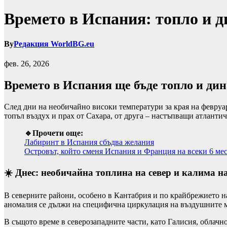
Времето в Испания: топло и 
By
Редакция WorldBG.eu
фев. 26, 2026
Времето в Испания ще бъде топло и ди
След дни на необичайно високи температури за края на февруа
топъл въздух и прах от Сахара, от друга – настъпващи атланти
🔹Прочети още:
Лабиринт в Испания сбъдва желания
Островът, който сменя Испания и Франция на всеки 6 ме
☀️ Днес: необичайна топлина на север и калима н
В северните райони, особено в
Кантабрия
и по крайбрежието на
аномалия се дължи на специфична циркулация на въздушните ма
В същото време в северозападните части, като
Галисия
, облачн