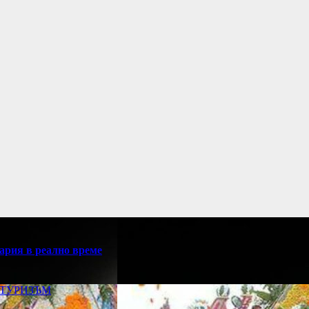
ария в реално време
ТУРИЗЪМ