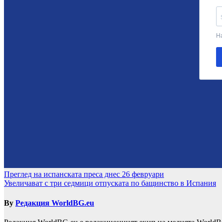
Навигация
Преглед на испанската преса днес 26 февруари
Увеличават с три седмици отпуската по бащинство в Испания
By
Редакция WorldBG.eu