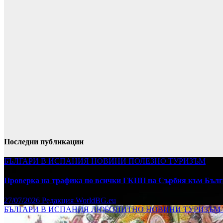
Последни публикации
БЪЛГАРИ В ИСПАНИЯ
НОВИНИ
ПОЛЕЗНО
ТУРИЗЪМ
Проверка на трафика по всички ГКПП на Сърбия към Бълг
27/07/2026
Редакция WorldBG.eu
БЪЛГАРИ В ИСПАНИЯ
ЛЮБОПИТНО
НОВИНИ
ТУРИЗЪМ