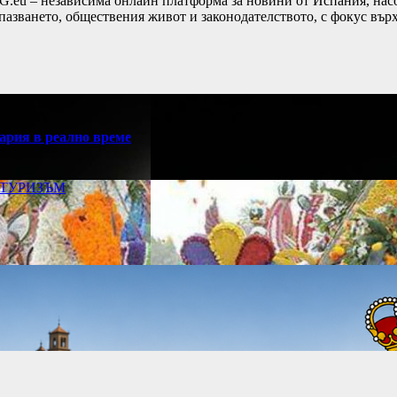
G.eu – независима онлайн платформа за новини от Испания, насо
пазването, обществения живот и законодателството, с фокус вър
ария в реално време
ТУРИЗЪМ