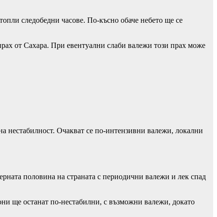
 топли следобедни часове. По-късно обаче небето ще се
рах от Сахара. При евентуални слаби валежи този прах може
на нестабилност. Очакват се по-интензивни валежи, локални
ерната половина на страната с периодични валежи и лек спад
они ще останат по-нестабилни, с възможни валежи, докато