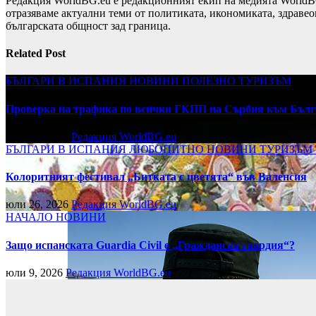
Редакция WorldBG.eu е редакционният екип на медията WorldB
отразяваме актуални теми от политиката, икономиката, здравео
българската общност зад граница.
Related Post
БЪЛГАРИ В ИСПАНИЯ
НОВИНИ
ПОЛЕЗНО
ТУРИЗЪМ
Проверка на трафика по всички ГКПП на Сърбия към Бълг
юли 27, 2026
Редакция WorldBG.eu
БЪЛГАРИ В ИСПАНИЯ
ЛЮБОПИТНО
НОВИНИ
ТУРИЗЪМ
Колоритният фестивал „Битката с цветята“ във Валенсия
юли 26, 2026
Редакция WorldBG.eu
НАЧАЛО
НОВИНИ
Защо испанската Guardia Civil е „Гражданска гвардия“?
юли 9, 2026
Редакция WorldBG.eu