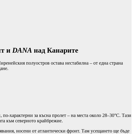
нт и
DANA
над Канарите
Пиренейския полуостров остава нестабилна – от една страна
ане.
 по-характерни за късна пролет – на места около 28–30°C. Тази
ата към северното крайбрежие.
лявания, носени от атлантически фронт. Там усещането ще бъде