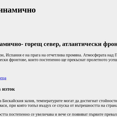
динамично
намично- горещ север, атлантически фро
ри, Испания е на прага на отчетлива промяна. Атмосферата над 
чески фронтове, които постепенно ще прекъснат пролетното усещ
сеца
а изток
 Бискайския залив, температурите могат да достигнат стойности,
си, при която топъл въздух се спуска от вътрешността на стран
остта постепенно се увеличава и вече се появяват първите прева