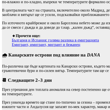
по-влажно и по-хладно, въпреки че температурите формално ост
В централната част на страната, включително около
Мадрид
, д
заоблачи и вятърът ще се усили, подсказвайки приближаването
По източното крайбрежие и около
Барселона
небето може да из
да се смеси с дъжда и да доведе до т.нар. „кален дъжд“, остав
🔹Прочети още:
България и Испания: голяма разлика в емиграцията
Емигрант, имигрант, мигрант и бежанец
🌧️ Канарските острови под влияние на
DANA
По-различна ще бъде картината на
Канарски острови
, където м
гръмотевични бури и по-силен вятър. Температурите там ще се
📆 Следващите 2–3 дни
През утрешния ден топлата аномалия на север постепенно ще о
на температурите.
През уикенда времето ще стане по-типично за сезона – променл
южните части и
Андалусия
ще запазят по-мек характер, макар 