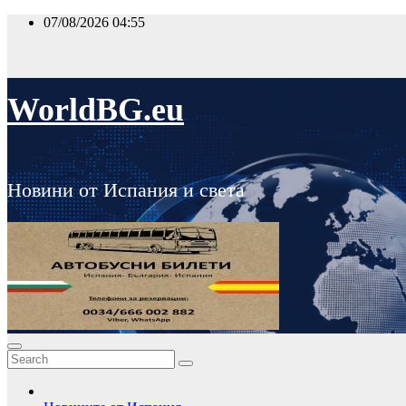
Skip
07/08/2026
04:55
to
content
WorldBG.eu
Новини от Испания и света