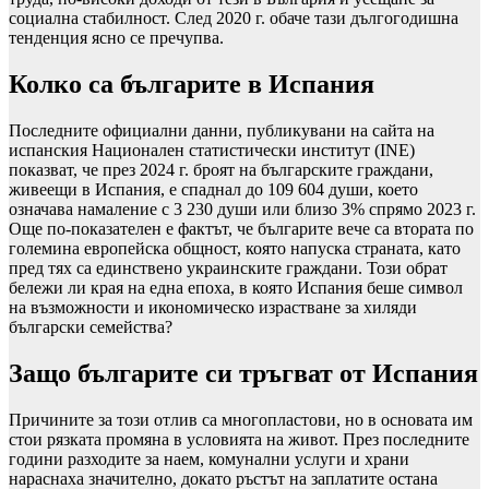
социална стабилност. След 2020 г. обаче тази дългогодишна
тенденция ясно се пречупва.
Колко са българите в Испания
Последните официални данни, публикувани на сайта на
испанския Национален статистически институт (INE)
показват, че през 2024 г. броят на българските граждани,
живеещи в Испания, е спаднал до 109 604 души, което
означава намаление с 3 230 души или близо 3% спрямо 2023 г.
Още по-показателен е фактът, че българите вече са втората по
големина европейска общност, която напуска страната, като
пред тях са единствено украинските граждани. Този обрат
бележи ли края на една епоха, в която Испания беше символ
на възможности и икономическо израстване за хиляди
български семейства?
Защо българите си тръгват от Испания
Причините за този отлив са многопластови, но в основата им
стои рязката промяна в условията на живот. През последните
години разходите за наем, комунални услуги и храни
нараснаха значително, докато ръстът на заплатите остана