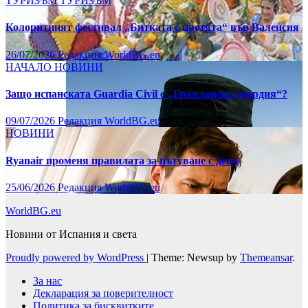
ТУРИЗЪМ
ТУРИЗЪМ
Колоритният фестивал „Битката с цветята“ във Валенсия
26/07/2026
Редакция WorldBG.eu
НАЧАЛО
НОВИНИ
Защо испанската Guardia Civil е „Гражданска гвардия“?
09/07/2026
Редакция WorldBG.eu
НОВИНИ
Ryanair променя правилата за пътуване с деца
25/06/2026
Редакция WorldBG.eu
WorldBG.eu
Новини от Испания и света
Proudly powered by WordPress
|
Theme: Newsup by
Themeansar
.
За нас
Декларация за поверителност
Политика за бисквитките