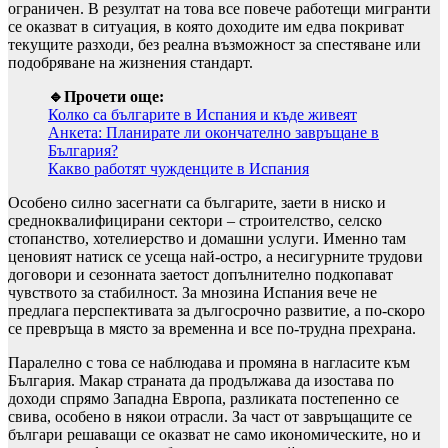
ограничен. В резултат на това все повече работещи мигранти
се оказват в ситуация, в която доходите им едва покриват
текущите разходи, без реална възможност за спестяване или
подобряване на жизнения стандарт.
🔹Прочети още:
Колко са българите в Испания и къде живеят
Анкета: Планирате ли окончателно завръщане в
България?
Какво работят чужденците в Испания
Особено силно засегнати са българите, заети в ниско и
средноквалифицирани сектори – строителство, селско
стопанство, хотелиерство и домашни услуги. Именно там
ценовият натиск се усеща най-остро, а несигурните трудови
договори и сезонната заетост допълнително подкопават
чувството за стабилност. За мнозина Испания вече не
предлага перспективата за дългосрочно развитие, а по-скоро
се превръща в място за временна и все по-трудна прехрана.
Паралелно с това се наблюдава и промяна в нагласите към
България. Макар страната да продължава да изостава по
доходи спрямо Западна Европа, разликата постепенно се
свива, особено в някои отрасли. За част от завръщащите се
българи решаващи се оказват не само икономическите, но и