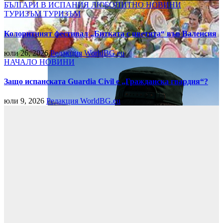
БЪЛГАРИ В ИСПАНИЯ
ЛЮБОПИТНО
НОВИНИ
ТУРИЗЪМ
ТУРИЗЪМ
Колоритният фестивал „Битката с цветята“ във Валенсия
юли 26, 2026
Редакция WorldBG.eu
НАЧАЛО
НОВИНИ
Защо испанската Guardia Civil е „Гражданска гвардия“?
юли 9, 2026
Редакция WorldBG.eu