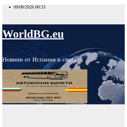
Skip
09/08/2026
00:33
to
content
WorldBG.eu
Новини от Испания и света