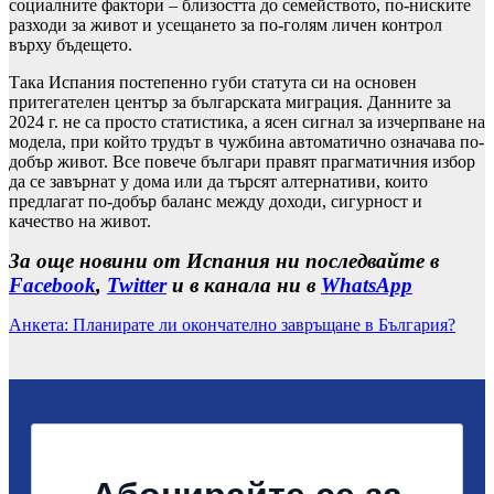
социалните фактори – близостта до семейството, по-ниските
разходи за живот и усещането за по-голям личен контрол
върху бъдещето.
Така Испания постепенно губи статута си на основен
притегателен център за българската миграция. Данните за
2024 г. не са просто статистика, а ясен сигнал за изчерпване на
модела, при който трудът в чужбина автоматично означава по-
добър живот. Все повече българи правят прагматичния избор
да се завърнат у дома или да търсят алтернативи, които
предлагат по-добър баланс между доходи, сигурност и
качество на живот.
За още новини от Испания ни последвайте в
Facebook
,
Twitter
и в канала ни в
WhatsApp
Анкета: Планирате ли окончателно завръщане в България?