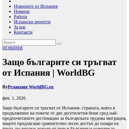
Новините от Испания
Новини
Работа
Испански рецепти
За нас
Контакти
НОВИНИ
Защо българите си тръгват
от Испания | WorldBG
By
Редакция WorldBG.eu
фев. 1, 2026
Защо българите си тръгват от Испания- страната, която в
продължение на повече от две десетилетия беше сред най-
предпочитаните дестинации за българската трудова миграция,
защото предлагаше сравнително лесен достъп до пазара на
труда, по-високи доходи от тези в България и усещане за