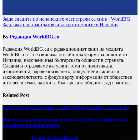
Навигация
Защо знаците по испанските магистрали са сини | WorldBG
Задължителна застраховка за тротинетките в Испания
By
Редакция WorldBG.eu
Редакция WorldBG.eu е редакционният екип на медията
WorldBG.eu – независима онлайн платформа за новини от
Испания, насочени към българската общност в страната.
Следим и отразяваме актуални теми от политиката,
икономиката, здравеопазването, обществения живот и
законодателството, с фокус върху информация от обществен
интерес и теми, важни за българската общност зад граница.
Related Post
БЪЛГАРИ В ИСПАНИЯ
НОВИНИ
ПОЛЕЗНО
ТУРИЗЪМ
Проверка на трафика по всички ГКПП на Сърбия към
България в реално време
юли 27, 2026
Редакция WorldBG.eu