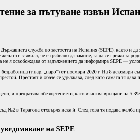
тение за пътуване извън Испа
 Държавната служба по заетостта на Испания (SEPE), както и да з
ената е заявила, че е трябвало да замине, за да се грижи за роди
че това не я освобождава от задължението да информира SEPE — усл
езработица (т.нар. „паро“) от ноември 2020 г. На 8 декември съ
престой. Престоят ѝ обаче се удължава, след като самата тя дава 
ено, и прекратява обезщетението, като изисква връщане на 5 39
ъд №2 в Тарагона отхвърля иска ѝ. След това тя подава жалба п
 уведомяване на SEPE