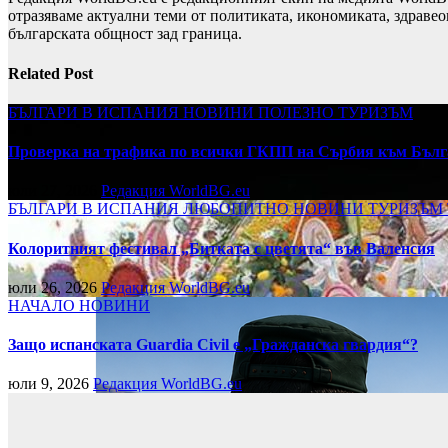
отразяваме актуални теми от политиката, икономиката, здравео
българската общност зад граница.
Related Post
БЪЛГАРИ В ИСПАНИЯ
НОВИНИ
ПОЛЕЗНО
ТУРИЗЪМ
Проверка на трафика по всички ГКПП на Сърбия към Бълг
юли 27, 2026
Редакция WorldBG.eu
БЪЛГАРИ В ИСПАНИЯ
ЛЮБОПИТНО
НОВИНИ
ТУРИЗЪМ
Колоритният фестивал „Битката с цветята“ във Валенсия
юли 26, 2026
Редакция WorldBG.eu
НАЧАЛО
НОВИНИ
Защо испанската Guardia Civil е „Гражданска гвардия“?
юли 9, 2026
Редакция WorldBG.eu