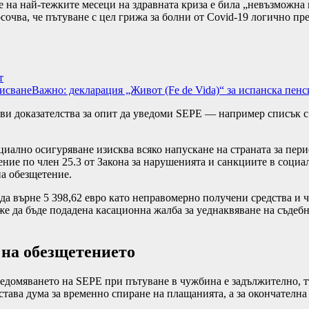
на най-тежките месеци на здравната криза е била „невъзможна ми
осочва, че пътуване с цел грижа за болни от Covid-19 логично п
т
писване
Важно: декларация „Живот (Fe de Vida)“ за испанска пенси
акви доказателства за опит да уведоми SEPE — например списък
оциално осигуряване изисква всяко напускане на страната за пер
ние по член 25.3 от Закона за нарушенията и санкциите в социа
а обезщетение.
да върне 5 398,62 евро като неправомерно получени средства и ч
е да бъде подадена касационна жалба за уеднаквяване на съдебн
 на обезщетението
едомяването на SEPE при пътуване в чужбина е задължително, тъ
тава дума за временно спиране на плащанията, а за окончателна