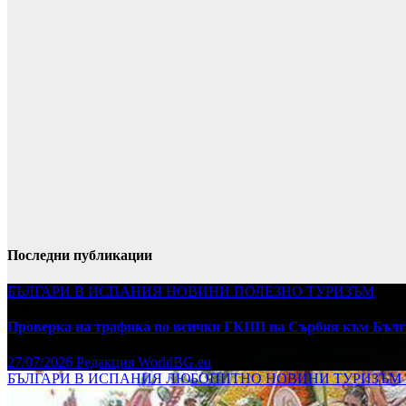
Последни публикации
БЪЛГАРИ В ИСПАНИЯ
НОВИНИ
ПОЛЕЗНО
ТУРИЗЪМ
Проверка на трафика по всички ГКПП на Сърбия към Бълг
27/07/2026
Редакция WorldBG.eu
БЪЛГАРИ В ИСПАНИЯ
ЛЮБОПИТНО
НОВИНИ
ТУРИЗЪМ