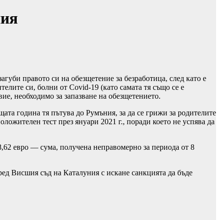
ния
агуби правото си на обезщетение за безработица, след като е
телите си, болни от Covid-19 (като самата тя също се е
овие, необходимо за запазване на обезщетението.
щата година тя пътува до Румъния, за да се грижи за родителите
положителен тест през януари 2021 г., поради което не успява да
8,62 евро — сума, получена неправомерно за периода от 8
ред Висшия съд на Каталуния с искане санкцията да бъде