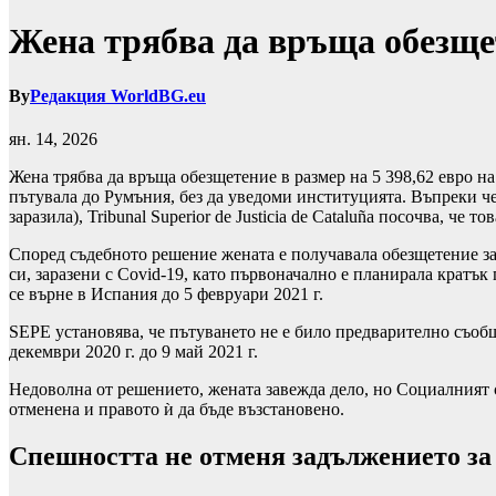
Жена трябва да връща обезще
By
Редакция WorldBG.eu
ян. 14, 2026
Жена трябва да връща обезщетение в размер на 5 398,62 евро на
пътувала до Румъния, без да уведоми институцията. Въпреки че ж
заразила), Tribunal Superior de Justicia de Cataluña посочва, 
Според съдебното решение жената е получавала обезщетение за б
си, заразени с Covid-19, като първоначално е планирала кратък 
се върне в Испания до 5 февруари 2021 г.
SEPE установява, че пътуването не е било предварително съобщ
декември 2020 г. до 9 май 2021 г.
Недоволна от решението, жената завежда дело, но Социалният с
отменена и правото ѝ да бъде възстановено.
Спешността не отменя задължението за