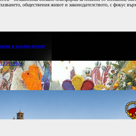
пазването, обществения живот и законодателството, с фокус вър
ария в реално време
ТУРИЗЪМ