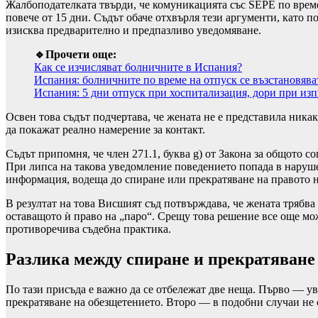
Жалбоподателката твърди, че комуникацията със SEPE по време 
повече от 15 дни. Съдът обаче отхвърля тези аргументи, като п
изисква предварително и предпазливо уведомяване.
🔹Прочети още:
Как се изчисляват болничните в Испания?
Испания: болничните по време на отпуск се възстановява
Испания: 5 дни отпуск при хоспитализация, дори при из
Освен това съдът подчертава, че жената не е представила ник
да покажат реално намерение за контакт.
Съдът припомня, че член 271.1, буква g) от Закона за общото с
При липса на такова уведомление поведението попада в наруше
информация, водеща до спиране или прекратяване на правото н
В резултат на това Висшият съд потвърждава, че жената трябва 
оставащото ѝ право на „паро“. Срещу това решение все още мож
противоречива съдебна практика.
Разлика между спиране и прекратяване
По тази присъда е важно да се отбележат две неща. Първо — ув
прекратяване на обезщетението. Второ — в подобни случаи не с