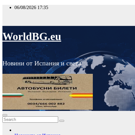
Skip
06/08/2026
17:35
to
content
WorldBG.eu
Новини от Испания и света