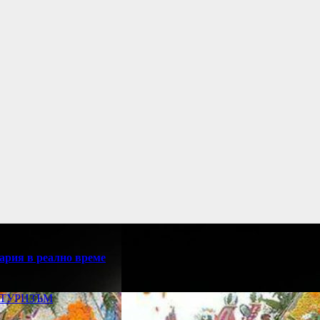
ария в реално време
ТУРИЗЪМ