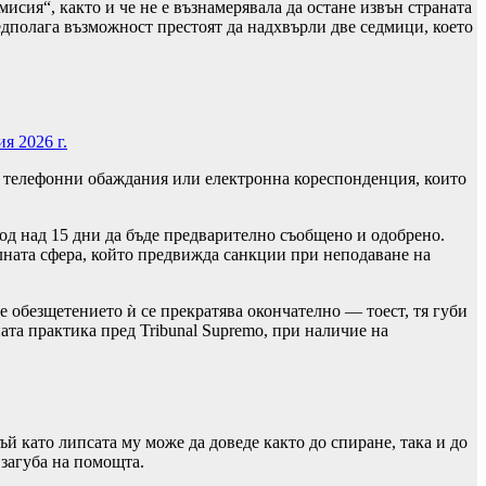
сия“, както и че не е възнамерявала да остане извън страната
редполага възможност престоят да надхвърли две седмици, което
я 2026 г.
 с телефонни обаждания или електронна кореспонденция, които
иод над 15 дни да бъде предварително съобщено и одобрено.
лната сфера, който предвижда санкции при неподаване на
е обезщетението ѝ се прекратява окончателно — тоест, тя губи
ата практика пред Tribunal Supremo, при наличие на
й като липсата му може да доведе както до спиране, така и до
 загуба на помощта.