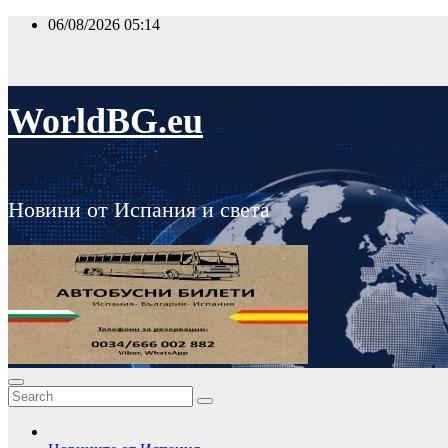
Skip
06/08/2026
05:14
to
content
WorldBG.eu
Новини от Испания и света