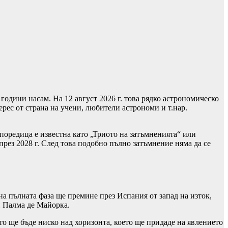
години насам. На 12 август 2026 г. това рядко астрономическо
рес от страна на учени, любители астрономи и т.нар.
 поредица е известна като „Триото на затъмненията“ или
през 2028 г. След това подобно пълно затъмнение няма да се
на пълната фаза ще премине през Испания от запад на изток,
и Палма де Майорка.
то ще бъде ниско над хоризонта, което ще придаде на явлението