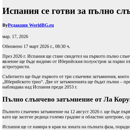
Испания се готви за пълно слъ
By
Редакция WorldBG.eu
мар. 17, 2026
Обновено 17 март 2026 г., 08:30 ч.
През 2026 г. Испания ще стане свидетел на първото пълно слънч
явление ще бъде видимо от Иберийския полуостров за първи път
астротуристи.
Събитието ще бъде първото от три слънчеви затъмнения, които 
„Иберийското трио“. Две от затъмненията ще бъдат пълни – през
наблюдава над Испания преди 2053 г.
Пълно слънчево затъмнение от Ла Кору
Пълното слънчево затъмнение на 12 август 2026 г. ще бъде пър
като ще засегне редица големи градове и областни центрове, с
Испания ще се намира в края на зоната на пълната фаза, поради