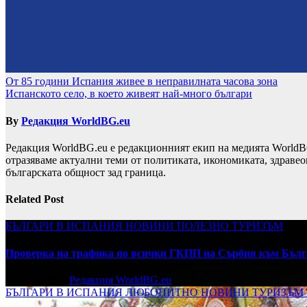
Навигация
От 85 години Испания живее в неправилната часова зона
Испанското село, в което живеят най-много българи
By
Редакция WorldBG.eu
Редакция WorldBG.eu е редакционният екип на медията WorldB
отразяваме актуални теми от политиката, икономиката, здравео
българската общност зад граница.
Related Post
БЪЛГАРИ В ИСПАНИЯ
НОВИНИ
ПОЛЕЗНО
ТУРИЗЪМ
Проверка на трафика по всички ГКПП на Сърбия към Бълг
юли 27, 2026
Редакция WorldBG.eu
БЪЛГАРИ В ИСПАНИЯ
ЛЮБОПИТНО
НОВИНИ
ТУРИЗЪМ