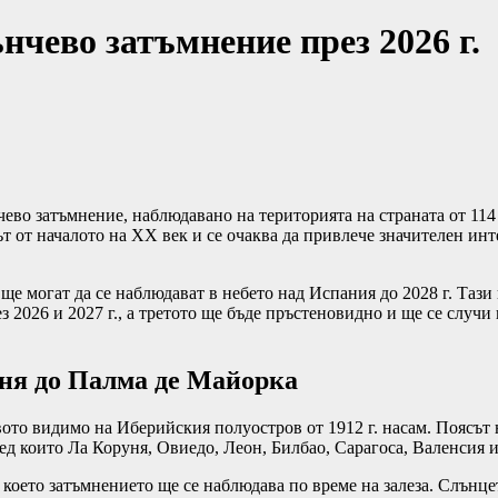
нчево затъмнение през 2026 г.
ево затъмнение, наблюдавано на територията на страната от 114 
 от началото на XX век и се очаква да привлече значителен инте
ще могат да се наблюдават в небето над Испания до 2028 г. Тази
 2026 и 2027 г., а третото ще бъде пръстеновидно и ще се случи 
ня до Палма де Майорка
вото видимо на Иберийския полуостров от 1912 г. насам. Поясът 
ред които Ла Коруня, Овиедо, Леон, Билбао, Сарагоса, Валенсия 
 което затъмнението ще се наблюдава по време на залеза. Слънце