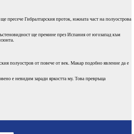
а ще пресече Гибралтарския проток, южната част на полуострова
пръстеновидност ще премине през Испания от югозапад към
изонта.
ския полуостров от повече от век. Макар подобно явление да е
овено е невидим заради яркостта му. Това превръща