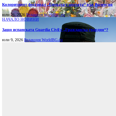
Колоритният фестивал „Битката с цветята“ във Валенсия
юли 26, 2026
Редакция WorldBG.eu
НАЧАЛО
НОВИНИ
Защо испанската Guardia Civil е „Гражданска гвардия“?
юли 9, 2026
Редакция WorldBG.eu