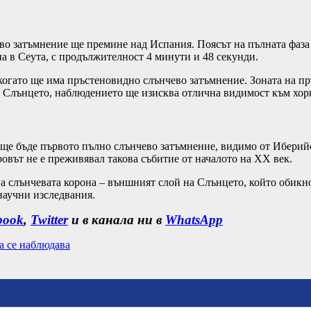
чево затъмнение ще премине над Испания. Поясът на пълната фаз
а в Сеута, с продължителност 4 минути и 48 секунди.
, когато ще има пръстеновидно слънчево затъмнение. Зоната на 
а Слънцето, наблюдението ще изисква отлична видимост към хор
. ще бъде първото пълно слънчево затъмнение, видимо от Иберий
ровът не е преживявал такова събитие от началото на XX век.
ва слънчевата корона – външният слой на Слънцето, който обикн
научни изследвания.
book
,
Twitter
и в канала ни в
WhatsApp
а се наблюдава