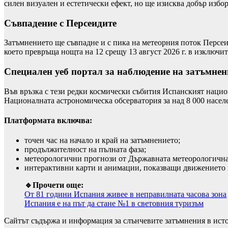
силен визуален и естетически ефект, но ще изисква добър избор
Съвпадение с Персеидите
Затъмнението ще съвпадне и с пика на метеорния поток Персеи
което превръща нощта на 12 срещу 13 август 2026 г. в изключ
Специален уеб портал за наблюдение на затъмнен
Във връзка с тези редки космически събития Испанският нацио
Националната астрономическа обсерватория за над 8 000 насел
Платформата включва:
точен час на начало и край на затъмнението;
продължителност на пълната фаза;
метеорологични прогнози от Държавната метеорологична
интерактивни карти и анимации, показващи движението на
🔹Прочети още:
От 81 години Испания живее в неправилната часова зона
Испания е на път да стане №1 в световния туризъм
Сайтът съдържа и информация за слънчевите затъмнения в истор