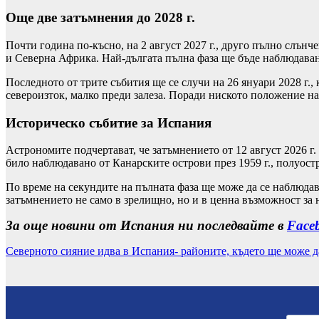
Още две затъмнения до 2028 г.
Почти година по-късно, на 2 август 2027 г., друго пълно слън
и Северна Африка. Най-дългата пълна фаза ще бъде наблюдаван
Последното от трите събития ще се случи на 26 януари 2028 г.
североизток, малко преди залеза. Поради ниското положение н
Историческо събитие за Испания
Астрономите подчертават, че затъмнението от 12 август 2026 г
било наблюдавано от Канарските острови през 1959 г., полуост
По време на секундите на пълната фаза ще може да се наблюда
затъмнението не само в зрелищно, но и в ценна възможност за 
За още новини от Испания ни последвайте в
Face
Северното сияние идва в Испания- районите, където ще може д