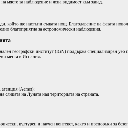
 на място за наблюдение и ясна видимост към запад.
ди, който ще настъпи същата нощ. Благодарение на фазата новол
ително благоприятна за астрономически наблюдения.
ията
нален географски институт (IGN) поддържа специализиран уеб п
ени места в Испания.
 агенция (Aemet);
 сянката на Луната над територията на страната.
ически, културен и научен контекст, както и препоръки за безо