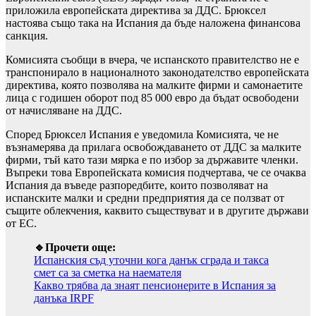
приложила европейската директива за ДДС. Брюксел
настоява също така на Испания да бъде наложена финансова
санкция.
Комисията съобщи в вчера, че испанското правителство не е
транспонирало в националното законодателство европейската
директива, която позволява на малките фирми и самонаетите
лица с годишен оборот под 85 000 евро да бъдат освободени
от начисляване на ДДС.
Според Брюксел Испания е уведомила Комисията, че не
възнамерява да прилага освобождаването от ДДС за малките
фирми, тъй като тази мярка е по избор за държавите членки.
Въпреки това Европейската комисия подчертава, че се очаква
Испания да въведе разпоредбите, които позволяват на
испанските малки и средни предприятия да се ползват от
същите облекчения, каквито съществуват и в другите държави
от ЕС.
🔹Прочети още:
Испанския съд уточни кога данък сграда и такса
смет са за сметка на наемателя
Какво трябва да знаят пенсионерите в Испания за
данъка IRPF