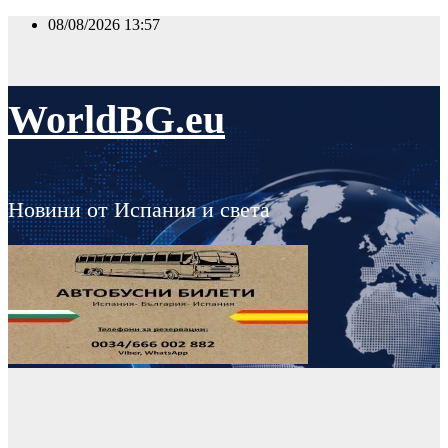
Skip
08/08/2026
13:57
to
content
WorldBG.eu
Новини от Испания и света