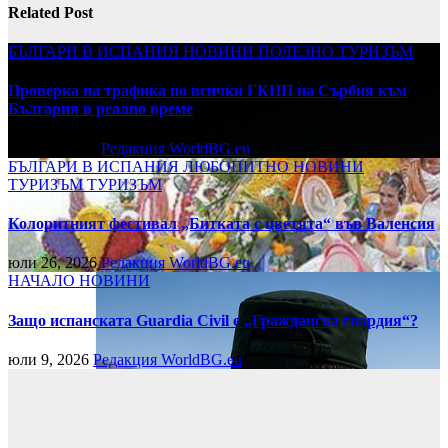
Related Post
БЪЛГАРИ В ИСПАНИЯ
НОВИНИ
ПОЛЕЗНО
ТУРИЗЪМ
Проверка на трафика по всички ГКПП на Сърбия към
България в реално време
юли 27, 2026
Редакция WorldBG.eu
БЪЛГАРИ В ИСПАНИЯ
ЛЮБОПИТНО
НОВИНИ
ТУРИЗЪМ
ТУРИЗЪМ
Колоритният фестивал „Битката с цветята“ във Валенсия
юли 26, 2026
Редакция WorldBG.eu
НАЧАЛО
НОВИНИ
Защо испанската Guardia Civil е „Гражданска гвардия“?
юли 9, 2026
Редакция WorldBG.eu