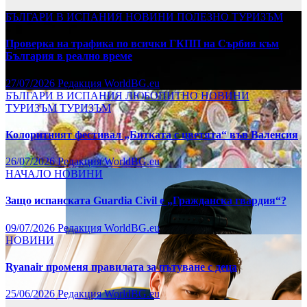
БЪЛГАРИ В ИСПАНИЯ
НОВИНИ
ПОЛЕЗНО
ТУРИЗЪМ
Проверка на трафика по всички ГКПП на Сърбия към
България в реално време
27/07/2026
Редакция WorldBG.eu
БЪЛГАРИ В ИСПАНИЯ
ЛЮБОПИТНО
НОВИНИ
ТУРИЗЪМ
ТУРИЗЪМ
Колоритният фестивал „Битката с цветята“ във Валенсия
26/07/2026
Редакция WorldBG.eu
НАЧАЛО
НОВИНИ
Защо испанската Guardia Civil е „Гражданска гвардия“?
09/07/2026
Редакция WorldBG.eu
НОВИНИ
Ryanair променя правилата за пътуване с деца
25/06/2026
Редакция WorldBG.eu