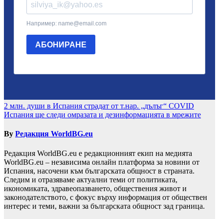
Навигация
2 млн. души в Испания страдат от т.нар. „дълъг“ COVID
Испания ще следи омразата и дезинформацията в мрежите
By
Редакция WorldBG.eu
Редакция WorldBG.eu е редакционният екип на медията
WorldBG.eu – независима онлайн платформа за новини от
Испания, насочени към българската общност в страната.
Следим и отразяваме актуални теми от политиката,
икономиката, здравеопазването, обществения живот и
законодателството, с фокус върху информация от обществен
интерес и теми, важни за българската общност зад граница.