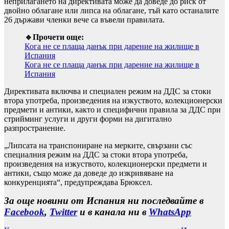
неприлагането на директивата може да доведе до риск от
двойно облагане или липса на облагане, тъй като останалите
26 държави членки вече са въвели правилата.
🔹Прочети още:
Кога не се плаща данък при дарение на жилище в
Испания
Кога не се плаща данък при дарение на жилище в
Испания
Директивата включва и специален режим на ДДС за стоки
втора употреба, произведения на изкуството, колекционерски
предмети и антики, както и специфични правила за ДДС при
стрийминг услуги и други форми на дигитално
разпространение.
„Липсата на транспониране на мерките, свързани със
специалния режим на ДДС за стоки втора употреба,
произведения на изкуството, колекционерски предмети и
антики, също може да доведе до изкривяване на
конкуренцията“, предупреждава Брюксел.
За още новини от Испания ни последвайте в
Facebook
,
Twitter
и в канала ни в
WhatsApp