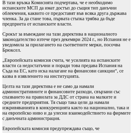
В тази връзка Комисията подчертава, че е необходимо
испанските МСП да имат достъп до същия тип данъчни
облекчения, каквито се предоставят във всяка друга държава
членка. За да стане това, първата стъпка трябва да бъде
предприета от испанските власти.
Срокът за въвеждане на тази директива в националното
законодателство изтече през декември 2024 г., но Испания не е
уведомила за прилагането на съответните мерки, посочва
Брюксел.
„Европейската комисия счита, че усилията на испанските
власти са недостатъчни и поради това предава Испания на
Съда на ЕС, като иска налагане на финансови санкции“, се
казва в изявлението на институцията.
Целта на тази директива е не само да намали
административните и финансовите разходи, свързани със
спазването на правилата за ДДС от страна на малките и
средните предприятия. Тя също така цели да намали
изкривяванията в конкуренцията както на национално, така и
на европейско ниво и да улесни взаимодействието на фирмите
с данъчната администрация.
Европейската комисия предупреждава също, че