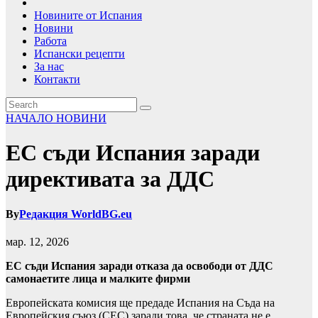
Новините от Испания
Новини
Работа
Испански рецепти
За нас
Контакти
НАЧАЛО
НОВИНИ
ЕС съди Испания заради
директивата за ДДС
By
Редакция WorldBG.eu
мар. 12, 2026
ЕС съди Испания заради отказа да освободи от ДДС
самонаетите лица и малките фирми
Европейската комисия ще предаде Испания на Съда на
Европейския съюз (СЕС) заради това, че страната не е