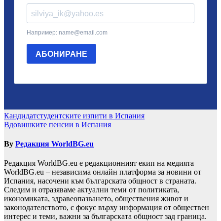
Навигация
Кандидатстудентските изпити в Испания
Вдовишките пенсии в Испания
By
Редакция WorldBG.eu
Редакция WorldBG.eu е редакционният екип на медията
WorldBG.eu – независима онлайн платформа за новини от
Испания, насочени към българската общност в страната.
Следим и отразяваме актуални теми от политиката,
икономиката, здравеопазването, обществения живот и
законодателството, с фокус върху информация от обществен
интерес и теми, важни за българската общност зад граница.