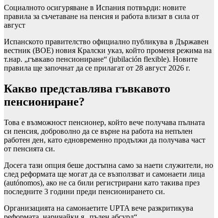
Социалното осигуряване в Испания потвърди: новите
правила за съчетаване на пенсия и работа влизат в сила от
август
Испанското правителство официално публикува в Държавен
вестник (BOE) новия Кралски указ, който променя режима на
т.нар. „гъвкаво пенсиониране“ (jubilación flexible). Новите
правила ще започнат да се прилагат от 28 август 2026 г.
Какво представлява гъвкавото
пенсиониране?
Това е възможност пенсионер, който вече получава пълната
си пенсия, доброволно да се върне на работа на непълен
работен ден, като едновременно продължи да получава част
от пенсията си.
Досега тази опция беше достъпна само за наети служители, но
след реформата ще могат да се възползват и самонаети лица
(autónomos), ако не са били регистрирани като такива през
последните 3 години преди пенсионирането си.
Организацията на самонаетите UPTA вече разкритикува
реформата, наричайки я „пълен абсурд“.