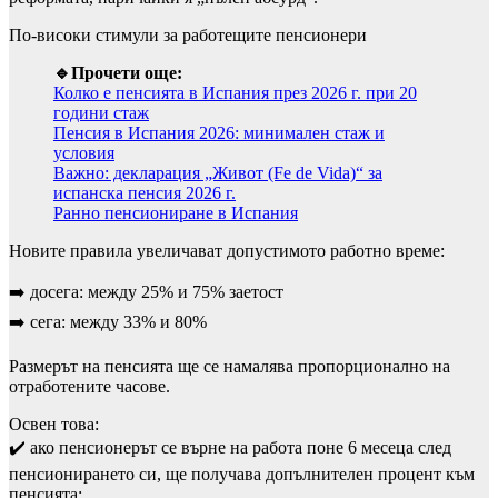
По-високи стимули за работещите пенсионери
🔹Прочети още:
Колко е пенсията в Испания през 2026 г. при 20
години стаж
Пенсия в Испания 2026: минимален стаж и
условия
Важно: декларация „Живот (Fe de Vida)“ за
испанска пенсия 2026 г.
Ранно пенсиониране в Испания
Новите правила увеличават допустимото работно време:
➡️ досега: между 25% и 75% заетост
➡️ сега: между 33% и 80%
Размерът на пенсията ще се намалява пропорционално на
отработените часове.
Освен това:
✔️ ако пенсионерът се върне на работа поне 6 месеца след
пенсионирането си, ще получава допълнителен процент към
пенсията;