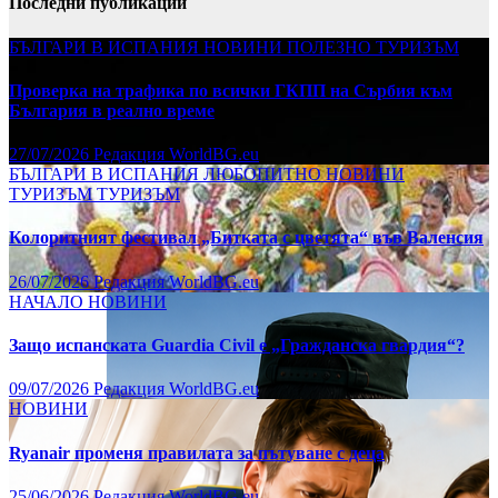
Последни публикации
БЪЛГАРИ В ИСПАНИЯ
НОВИНИ
ПОЛЕЗНО
ТУРИЗЪМ
Проверка на трафика по всички ГКПП на Сърбия към
България в реално време
27/07/2026
Редакция WorldBG.eu
БЪЛГАРИ В ИСПАНИЯ
ЛЮБОПИТНО
НОВИНИ
ТУРИЗЪМ
ТУРИЗЪМ
Колоритният фестивал „Битката с цветята“ във Валенсия
26/07/2026
Редакция WorldBG.eu
НАЧАЛО
НОВИНИ
Защо испанската Guardia Civil е „Гражданска гвардия“?
09/07/2026
Редакция WorldBG.eu
НОВИНИ
Ryanair променя правилата за пътуване с деца
25/06/2026
Редакция WorldBG.eu