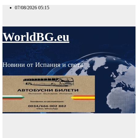
Skip
07/08/2026
05:15
to
content
WorldBG.eu
Новини от Испания и света