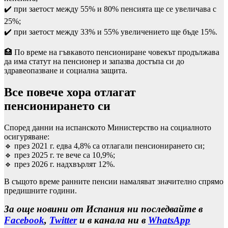
✔️ при заетост между 55% и 80% пенсията ще се увеличава с
25%;
✔️ при заетост между 33% и 55% увеличението ще бъде 15%.
🏥 По време на гъвкавото пенсиониране човекът продължава
да има статут на пенсионер и запазва достъпа си до
здравеопазване и социална защита.
Все повече хора отлагат
пенсионирането си
Според данни на испанското Министерство на социалното
осигуряване:
🔹 през 2021 г. едва 4,8% са отлагали пенсионирането си;
🔹 през 2025 г. те вече са 10,9%;
🔹 през 2026 г. надхвърлят 12%.
В същото време ранните пенсии намаляват значително спрямо
предишните години.
За още новини от Испания ни последвайте в
Facebook
,
Twitter
и в канала ни в
WhatsApp