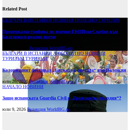
Related Post
БЪЛГАРИ В ИСПАНИЯ
НОВИНИ
ПОЛЕЗНО
ТУРИЗЪМ
Проверка на трафика по всички ГКПП на Сърбия към
България в реално време
юли 27, 2026
Редакция WorldBG.eu
БЪЛГАРИ В ИСПАНИЯ
ЛЮБОПИТНО
НОВИНИ
ТУРИЗЪМ
ТУРИЗЪМ
Колоритният фестивал „Битката с цветята“ във Валенсия
юли 26, 2026
Редакция WorldBG.eu
НАЧАЛО
НОВИНИ
Защо испанската Guardia Civil е „Гражданска гвардия“?
юли 9, 2026
Редакция WorldBG.eu