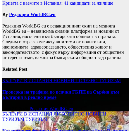
Кризата с наемите в Испания: 41 кандидати за жилище
By
Редакция WorldBG.eu
Редакция WorldBG.eu е редакционният екип на медията
WorldBG.eu – независима онлайн платформа за новини от
Испания, насочени към българската общност в страната.
Следим и отразяваме актуални теми от политиката,
икономиката, здравеопазването, обществения живот и
законодателството, с фокус върху информация от обществен
интерес и теми, важни за българската общност зад граница.
Related Post
БЪЛГАРИ В ИСПАНИЯ
НОВИНИ
ПОЛЕЗНО
ТУРИЗЪМ
Проверка на трафика по всички ГКПП на Сърбия към
България в реално време
юли 27, 2026
Редакция WorldBG.eu
БЪЛГАРИ В ИСПАНИЯ
ЛЮБОПИТНО
НОВИНИ
ТУРИЗЪМ
ТУРИЗЪМ
Колоритният фестивал „Битката с цветята“ във Валенсия