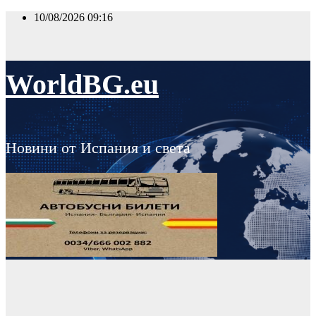
Skip
10/08/2026
09:16
to
content
WorldBG.eu
Новини от Испания и света