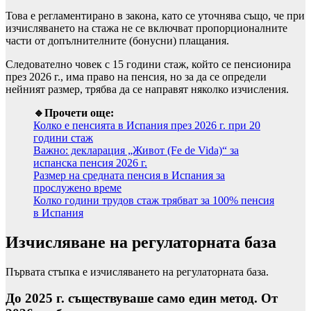
Това е регламентирано в закона, като се уточнява също, че при
изчисляването на стажа не се включват пропорционалните
части от допълнителните (бонусни) плащания.
Следователно човек с 15 години стаж, който се пенсионира
през 2026 г., има право на пенсия, но за да се определи
нейният размер, трябва да се направят няколко изчисления.
🔹Прочети още:
Колко е пенсията в Испания през 2026 г. при 20
години стаж
Важно: декларация „Живот (Fe de Vida)“ за
испанска пенсия 2026 г.
Размер на средната пенсия в Испания за
прослужено време
Колко години трудов стаж трябват за 100% пенсия
в Испания
Изчисляване на регулаторната база
Първата стъпка е изчисляването на регулаторната база.
До 2025 г. съществуваше само един метод. От