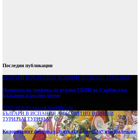
Последни публикации
БЪЛГАРИ В ИСПАНИЯ
НОВИНИ
ПОЛЕЗНО
ТУРИЗЪМ
Проверка на трафика по всички ГКПП на Сърбия към
България в реално време
27/07/2026
Редакция WorldBG.eu
БЪЛГАРИ В ИСПАНИЯ
ЛЮБОПИТНО
НОВИНИ
ТУРИЗЪМ
ТУРИЗЪМ
Колоритният фестивал „Битката с цветята“ във Валенсия