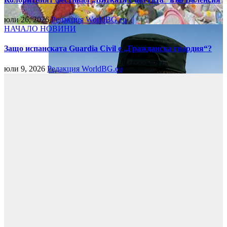
юли 26, 2026
Редакция WorldBG.eu
НАЧАЛО
НОВИНИ
Защо испанската Guardia Civil е „Гражданска гвардия“?
юли 9, 2026
Редакция WorldBG.eu