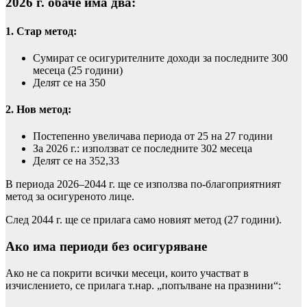
2026 г. обаче има два:
1. Стар метод:
Сумират се осигурителните доходи за последните 300
месеца (25 години)
Делят се на 350
2. Нов метод:
Постепенно увеличава периода от 25 на 27 години
За 2026 г.: използват се последните 302 месеца
Делят се на 352,33
В периода 2026–2044 г. ще се използва по-благоприятният
метод за осигуреното лице.
След 2044 г. ще се прилага само новият метод (27 години).
Ако има периоди без осигуряване
Ако не са покрити всички месеци, които участват в
изчислението, се прилага т.нар. „попълване на празнини“: