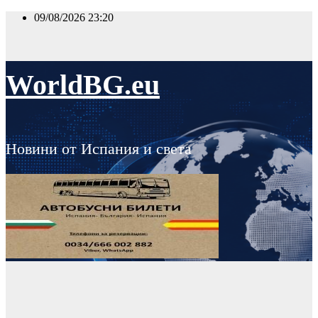
Skip
09/08/2026
23:20
to
content
WorldBG.eu
Новини от Испания и света