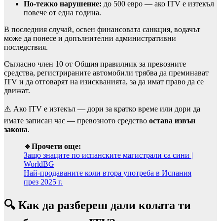
По-тежко нарушение:
до 500 евро — ако ITV е изтекъл
повече от една година.
В последния случай, освен финансовата санкция, водачът
може да понесе и допълнителни административни
последствия.
Съгласно член 10 от Общия правилник за превозните
средства, регистрираните автомобили трябва да преминават
ITV и да отговарят на изискванията, за да имат право да се
движат.
⚠️ Ако ITV е изтекъл — дори за кратко време или дори да
имате записан час — превозното средство
остава извън
закона
.
🔹Прочети още:
Защо знаците по испанските магистрали са сини |
WorldBG
Най-продаваните коли втора употреба в Испания
през 2025 г.
🔍 Как да разбереш дали колата ти