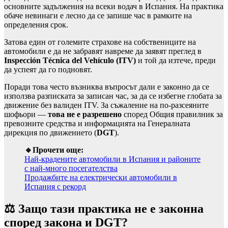
основните задължения на всеки водач в Испания. На практика
обаче невинаги е лесно да се запише час в рамките на
определения срок.
Затова един от големите страхове на собствениците на
автомобили е да не забравят навреме да заявят преглед в
Inspección Técnica del Vehículo (ITV)
и той да изтече, преди
да успеят да го подновят.
Поради това често възниква въпросът дали е законно да се
използва разписката за записан час, за да се избегне глобата за
движение без валиден ITV. За съжаление на по-разсеяните
шофьори —
това не е разрешено
според Общия правилник за
превозните средства и информацията на Генералната
дирекция по движението (
DGT
).
🔹Прочети още:
Най-крадените автомобили в Испания и районите
с най-много посегателства
Продажбите на електрически автомобили в
Испания с рекорд
⚖️ Защо тази практика не е законна
според закона и DGT?