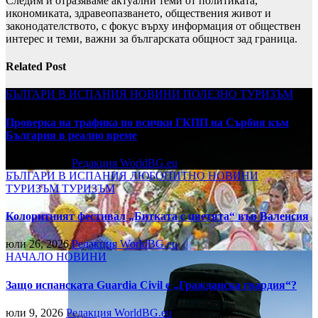
Следим и отразяваме актуални теми от политиката,
икономиката, здравеопазването, обществения живот и
законодателството, с фокус върху информация от обществен
интерес и теми, важни за българската общност зад граница.
Related Post
БЪЛГАРИ В ИСПАНИЯ
НОВИНИ
ПОЛЕЗНО
ТУРИЗЪМ
Проверка на трафика по всички ГКПП на Сърбия към
България в реално време
юли 27, 2026
Редакция WorldBG.eu
БЪЛГАРИ В ИСПАНИЯ
ЛЮБОПИТНО
НОВИНИ
ТУРИЗЪМ
ТУРИЗЪМ
Колоритният фестивал „Битката с цветята“ във Валенсия
юли 26, 2026
Редакция WorldBG.eu
НАЧАЛО
НОВИНИ
Защо испанската Guardia Civil е „Гражданска гвардия“?
юли 9, 2026
Редакция WorldBG.eu