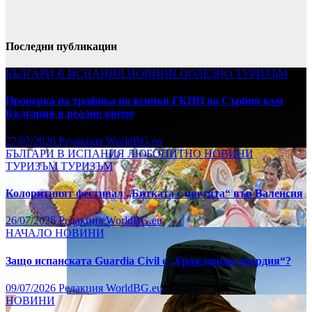
Последни публикации
БЪЛГАРИ В ИСПАНИЯ
НОВИНИ
ПОЛЕЗНО
ТУРИЗЪМ
Проверка на трафика по всички ГКПП на Сърбия към
България в реално време
27/07/2026
Редакция WorldBG.eu
БЪЛГАРИ В ИСПАНИЯ
ЛЮБОПИТНО
НОВИНИ
ТУРИЗЪМ
ТУРИЗЪМ
Колоритният фестивал „Битката с цветята“ във Валенсия
26/07/2026
Редакция WorldBG.eu
НАЧАЛО
НОВИНИ
Защо испанската Guardia Civil е „Гражданска гвардия“?
09/07/2026
Редакция WorldBG.eu
НОВИНИ