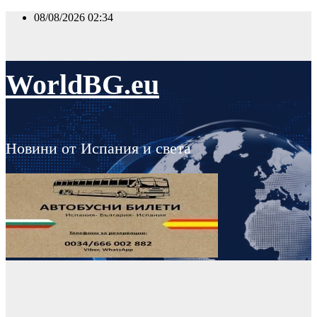
Skip
08/08/2026
02:34
to
content
WorldBG.eu
Новини от Испания и света