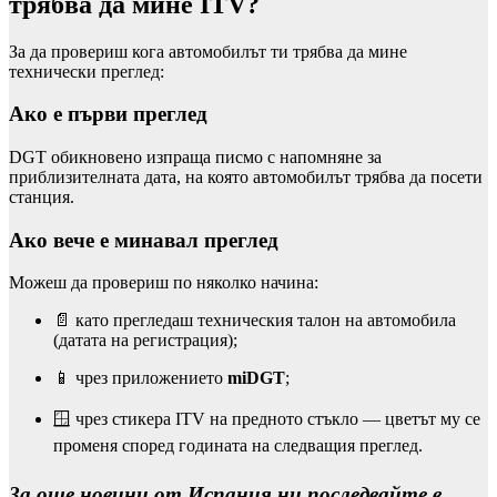
трябва да мине ITV?
За да провериш кога автомобилът ти трябва да мине
технически преглед:
Ако е първи преглед
DGT обикновено изпраща писмо с напомняне за
приблизителната дата, на която автомобилът трябва да посети
станция.
Ако вече е минавал преглед
Можеш да провериш по няколко начина:
📄 като прегледаш техническия талон на автомобила
(датата на регистрация);
📱 чрез приложението
miDGT
;
🪟 чрез стикера ITV на предното стъкло — цветът му се
променя според годината на следващия преглед.
За още новини от Испания ни последвайте в