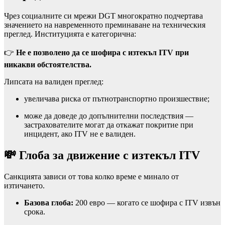
Чрез социалните си мрежи DGT многократно подчертава
значението на навременното преминаване на техническия
преглед. Институцията е категорична:
👉
Не е позволено да се шофира с изтекъл ITV при
никакви обстоятелства.
Липсата на валиден преглед:
увеличава риска от пътнотранспортно произшествие;
може да доведе до допълнителни последствия —
застрахователите могат да откажат покритие при
инцидент, ако ITV не е валиден.
💸 Глоба за движение с изтекъл ITV
Санкцията зависи от това колко време е минало от
изтичането.
Базова глоба:
200 евро — когато се шофира с ITV извън
срока.