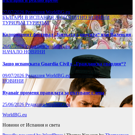
България в реално време
27/07/2026
Редакция WorldBG.eu
БЪЛГАРИ В ИСПАНИЯ
ЛЮБОПИТНО
НОВИНИ
ТУРИЗЪМ
ТУРИЗЪМ
Колоритният фестивал „Битката с цветята“ във Валенсия
26/07/2026
Редакция WorldBG.eu
НАЧАЛО
НОВИНИ
Защо испанската Guardia Civil е „Гражданска гвардия“?
09/07/2026
Редакция WorldBG.eu
НОВИНИ
Ryanair променя правилата за пътуване с деца
25/06/2026
Редакция WorldBG.eu
WorldBG.eu
Новини от Испания и света