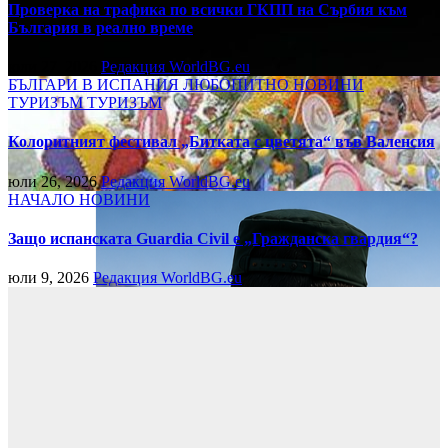
Проверка на трафика по всички ГКПП на Сърбия към
България в реално време
юли 27, 2026
Редакция WorldBG.eu
БЪЛГАРИ В ИСПАНИЯ
ЛЮБОПИТНО
НОВИНИ
ТУРИЗЪМ
ТУРИЗЪМ
Колоритният фестивал „Битката с цветята“ във Валенсия
юли 26, 2026
Редакция WorldBG.eu
НАЧАЛО
НОВИНИ
Защо испанската Guardia Civil е „Гражданска гвардия“?
юли 9, 2026
Редакция WorldBG.eu