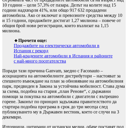
10 години – цели 57,3% от пазара. Делът на колите над 15
години надхвърля 41%, или общо 917 632 продадени
автомобила. Ако се включат и превозните средства между 10
и 15 години, продажбите достигат 1,27 милиона – повече от
общия брой нови регистрации, които възлизат на 1,15
милиона.
🔹Прочети още:
Продажбите на електрически автомобили в
Испания с рекорд
Най-крадените автомобили в Испания и районите
с най-много посегателства
Поради тази причина Ganvam, заедно с Faconauto –
асоциацията на автомобилните дистрибутори – настояват за
спешното въвеждане на план за обновяване на автомобилния
парк, предвиден в Закона за устойчива мобилност. Става дума
за схема, подобна на стария „план Ренове“, с държавни
помощи за покупка на автомобили с двигатели с вътрешно
горене. Законът по принцип задължава правителството да
стартира подобна програма в срок до три месеца след
публикуването му в Държавен вестник, което се случи на 3
декември.
Източници, цитирани от испански медии, обаче поставят под