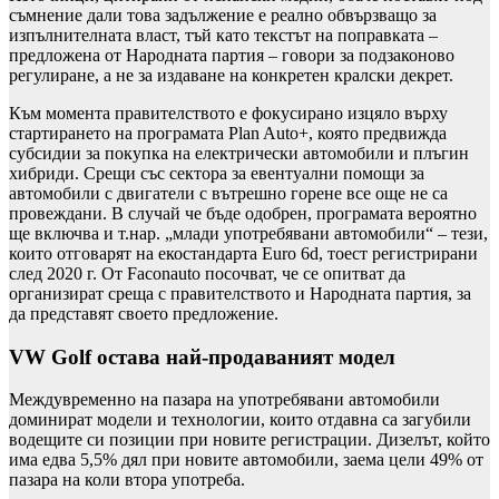
съмнение дали това задължение е реално обвързващо за
изпълнителната власт, тъй като текстът на поправката –
предложена от Народната партия – говори за подзаконово
регулиране, а не за издаване на конкретен кралски декрет.
Към момента правителството е фокусирано изцяло върху
стартирането на програмата Plan Auto+, която предвижда
субсидии за покупка на електрически автомобили и плъгин
хибриди. Срещи със сектора за евентуални помощи за
автомобили с двигатели с вътрешно горене все още не са
провеждани. В случай че бъде одобрен, програмата вероятно
ще включва и т.нар. „млади употребявани автомобили“ – тези,
които отговарят на екостандарта Euro 6d, тоест регистрирани
след 2020 г. От Faconauto посочват, че се опитват да
организират среща с правителството и Народната партия, за
да представят своето предложение.
VW Golf остава най-продаваният модел
Междувременно на пазара на употребявани автомобили
доминират модели и технологии, които отдавна са загубили
водещите си позиции при новите регистрации. Дизелът, който
има едва 5,5% дял при новите автомобили, заема цели 49% от
пазара на коли втора употреба.