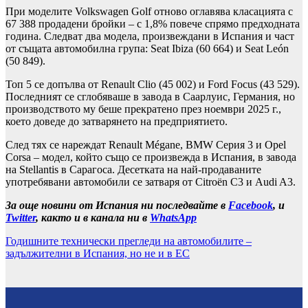
При моделите Volkswagen Golf отново оглавява класацията с
67 388 продадени бройки – с 1,8% повече спрямо предходната
година. Следват два модела, произвеждани в Испания и част
от същата автомобилна група: Seat Ibiza (60 664) и Seat León
(50 849).
Топ 5 се допълва от Renault Clio (45 002) и Ford Focus (43 529).
Последният се сглобяваше в завода в Саарлуис, Германия, но
производството му беше прекратено през ноември 2025 г.,
което доведе до затварянето на предприятието.
След тях се нареждат Renault Mégane, BMW Серия 3 и Opel
Corsa – модел, който също се произвежда в Испания, в завода
на Stellantis в Сарагоса. Десетката на най-продаваните
употребявани автомобили се затваря от Citroën C3 и Audi A3.
За още новини от Испания ни последвайте в
Facebook
, и
Twitter
, както и в канала ни в
WhatsApp
Годишните технически прегледи на автомобилите –
задължителни в Испания, но не и в ЕС