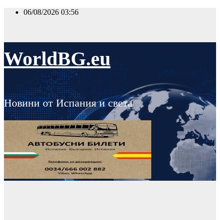
Skip
06/08/2026
03:56
to
content
WorldBG.eu
Новини от Испания и света