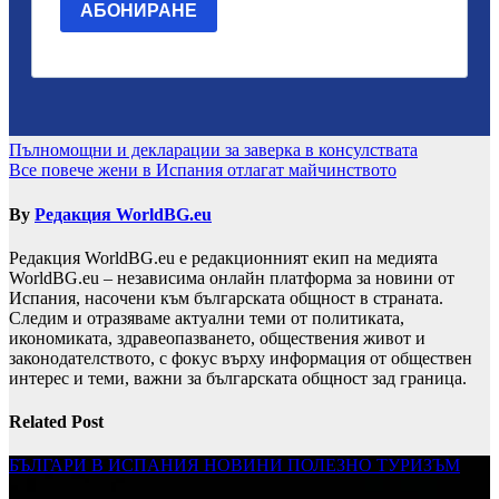
Навигация
Пълномощни и декларации за заверка в консулствата
Все повече жени в Испания отлагат майчинството
By
Редакция WorldBG.eu
Редакция WorldBG.eu е редакционният екип на медията
WorldBG.eu – независима онлайн платформа за новини от
Испания, насочени към българската общност в страната.
Следим и отразяваме актуални теми от политиката,
икономиката, здравеопазването, обществения живот и
законодателството, с фокус върху информация от обществен
интерес и теми, важни за българската общност зад граница.
Related Post
БЪЛГАРИ В ИСПАНИЯ
НОВИНИ
ПОЛЕЗНО
ТУРИЗЪМ