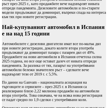
ръст през 2025 г., като продажбите вече надхвърлят нивата
отпреди пандемията. Дизеловите автомобили и по-старите
модели продължават да доминират, въпреки спада на интереса
към тях при новите регистрации.
Най-купуваният автомобил в Испания
е на над 15 години
Автомобилите с дизелови двигатели имат все по-малък дял
при новите регистрации, докато колите втора употреба
продължават да доминират пазара с пазарен дял от 49%.
Продажбите на нови автомобили в Испания отчетоха силна
2025 година, но все още остават далеч от нивата отпреди
пандемията. За разлика от тях, пазарът на употребявани
автомобили бележи значителен ръст – сделките вече
надхвърлят тези от 2019 г. с 5,5%.
По данни на Ganvam – националната асоциация на
търговците и сервизите – през 2025 г. в Испания са
реализирани близо 2,22 милиона продажби на автомобили
втора употреба. Това означава, че на всяка нова регистрация
се падат средно по 1,9 сделки с употребявани коли.
Огромната част от продадените автомобили са на възраст над