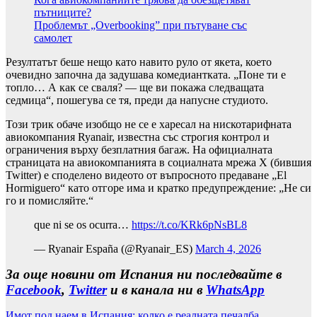
пътниците?
Проблемът „Overbooking” при пътуване със
самолет
Резултатът беше нещо като навито руло от якета, което
очевидно започна да задушава комедиантката. „Поне ти е
топло… А как се сваля? — ще ви покажа следващата
седмица“, пошегува се тя, преди да напусне студиото.
Този трик обаче изобщо не се е харесал на нискотарифната
авиокомпания Ryanair, известна със строгия контрол и
ограничения върху безплатния багаж. На официалната
страницата на авиокомпанията в социалната мрежа Х (бившия
Twitter) е споделено видеото от въпросното предаване „El
Hormiguero“ като отгоре има и кратко предупреждение: „Не си
го и помисляйте.“
que ni se os ocurra…
https://t.co/KRk6pNsBL8
— Ryanair España (@Ryanair_ES)
March 4, 2026
За още новини от Испания ни последвайте в
Facebook
,
Twitter
и в канала ни в
WhatsApp
Имот под наем в Испания: колко е реалната печалба