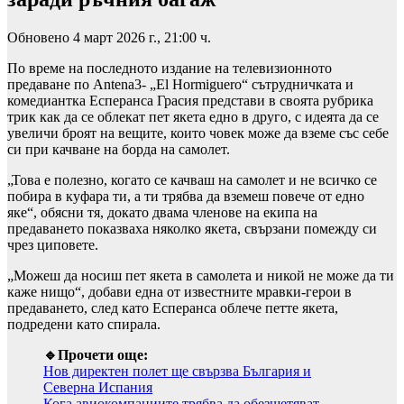
Обновено 4 март 2026 г., 21:00 ч.
По време на последното издание на телевизионното
предаване по Antena3- „El Hormiguero“ сътрудничката и
комедиантка Есперанса Грасия представи в своята рубрика
трик как да се облекат пет якета едно в друго, с идеята да се
увеличи броят на вещите, които човек може да вземе със себе
си при качване на борда на самолет.
„Това е полезно, когато се качваш на самолет и не всичко се
побира в куфара ти, а ти трябва да вземеш повече от едно
яке“, обясни тя, докато двама членове на екипа на
предаването показваха няколко якета, свързани помежду си
чрез циповете.
„Можеш да носиш пет якета в самолета и никой не може да ти
каже нищо“, добави една от известните мравки-герои в
предаването, след като Есперанса облече петте якета,
подредени като спирала.
🔹Прочети още:
Нов директен полет ще свързва България и
Северна Испания
Кога авиокомпаниите трябва да обезщетяват