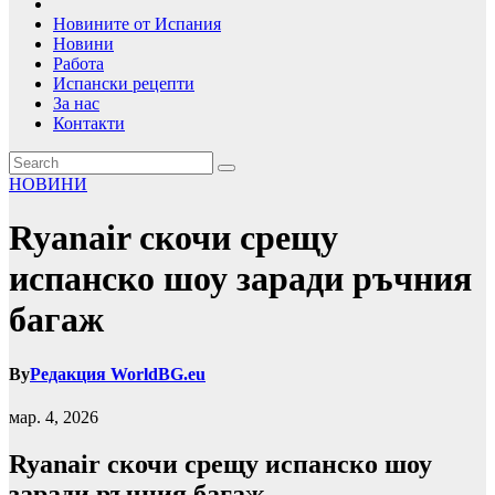
Новините от Испания
Новини
Работа
Испански рецепти
За нас
Контакти
НОВИНИ
Ryanair скочи срещу
испанско шоу заради ръчния
багаж
By
Редакция WorldBG.eu
мар. 4, 2026
Ryanair скочи срещу испанско шоу
заради ръчния багаж