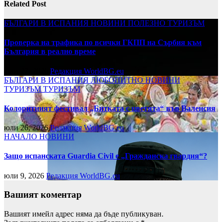
Related Post
БЪЛГАРИ В ИСПАНИЯ
НОВИНИ
ПОЛЕЗНО
ТУРИЗЪМ
Проверка на трафика по всички ГКПП на Сърбия към
България в реално време
юли 27, 2026
Редакция WorldBG.eu
БЪЛГАРИ В ИСПАНИЯ
ЛЮБОПИТНО
НОВИНИ
ТУРИЗЪМ
ТУРИЗЪМ
Колоритният фестивал „Битката с цветята“ във Валенсия
юли 26, 2026
Редакция WorldBG.eu
НАЧАЛО
НОВИНИ
Защо испанската Guardia Civil е „Гражданска гвардия“?
юли 9, 2026
Редакция WorldBG.eu
Вашият коментар
Вашият имейл адрес няма да бъде публикуван.