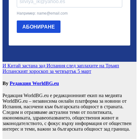
Навигация
И Китай застана зад Испания след заплахите на Тръмп
Испанският хороскоп за четвъртък 5 март
By
Редакция WorldBG.eu
Редакция WorldBG.eu е редакционният екип на медията
WorldBG.eu – независима онлайн платформа за новини от
Испания, насочени към българската общност в страната.
Следим и отразяваме актуални теми от политиката,
икономиката, здравеопазването, обществения живот и
законодателството, с фокус върху информация от обществен
интерес и теми, важни за българската общност зад граница.