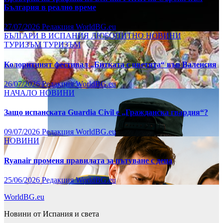
България в реално време
27/07/2026
Редакция WorldBG.eu
БЪЛГАРИ В ИСПАНИЯ
ЛЮБОПИТНО
НОВИНИ
ТУРИЗЪМ
ТУРИЗЪМ
Колоритният фестивал „Битката с цветята“ във Валенсия
26/07/2026
Редакция WorldBG.eu
НАЧАЛО
НОВИНИ
Защо испанската Guardia Civil е „Гражданска гвардия“?
09/07/2026
Редакция WorldBG.eu
НОВИНИ
Ryanair променя правилата за пътуване с деца
25/06/2026
Редакция WorldBG.eu
WorldBG.eu
Новини от Испания и света