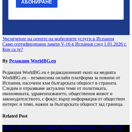
Навигация
Увеличение на цените на мобилните услуги в Испания
Само сертифицирани лампи V-16 в Испания след 1.01.2026 г.
Кои са те?
By
Редакция WorldBG.eu
Редакция WorldBG.eu е редакционният екип на медията
WorldBG.eu – независима онлайн платформа за новини от
Испания, насочени към българската общност в страната.
Следим и отразяваме актуални теми от политиката,
икономиката, здравеопазването, обществения живот и
законодателството, с фокус върху информация от обществен
интерес и теми, важни за българската общност зад граница.
Related Post
БЪЛГАРИ В ИСПАНИЯ
НОВИНИ
ПОЛЕЗНО
ТУРИЗЪМ