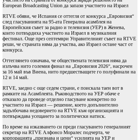
European Broadcasting Union да запази участието на Израел
RTVE обяви, че Испания се оттегля от конкурса „Евровизия“
след гласуванията на 95-ата Генерална асамблея на
Европейския съвет за радио и телевизия (УЕР) в Женева,
които потвърдиха участието на Израел в музикалния
фестивал. Още през септември Управителният съвет на RTVE
реши, че страната няма да участва, ако Израел остане част от
конкурса.
Оттеглянето означава, че обществената телевизия няма да
излъчва нито големия финал на „Евровизия 2026“, насрочен
за 16 май във Виена, нито предшестващите го полуфинали на
12 и 14 май.
RTVE, заедно с още седем страни, е поискала таен вот в
рамките на Асамблеята. Ръководството на УЕР обаче е
отказало да проведе отделно гласуване конкретно по
участието на Израел — решение, което допълнително
задълбочава недоверието на RTVE към организацията и
потвърждава усещането за политически натиск.
По време на изказването си преди гласуването генералният
секретар на RTVE Алфонсо Моралес подчерта, че
корпорацията „признава и цени“ усилията на УЕР и