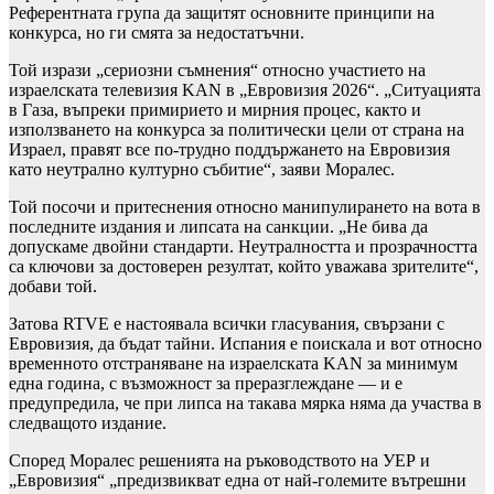
Референтната група да защитят основните принципи на
конкурса, но ги смята за недостатъчни.
Той изрази „сериозни съмнения“ относно участието на
израелската телевизия KAN в „Евровизия 2026“. „Ситуацията
в Газа, въпреки примирието и мирния процес, както и
използването на конкурса за политически цели от страна на
Израел, правят все по-трудно поддържането на Евровизия
като неутрално културно събитие“, заяви Моралес.
Той посочи и притеснения относно манипулирането на вота в
последните издания и липсата на санкции. „Не бива да
допускаме двойни стандарти. Неутралността и прозрачността
са ключови за достоверен резултат, който уважава зрителите“,
добави той.
Затова RTVE е настоявала всички гласувания, свързани с
Евровизия, да бъдат тайни. Испания е поискала и вот относно
временното отстраняване на израелската KAN за минимум
една година, с възможност за преразглеждане — и е
предупредила, че при липса на такава мярка няма да участва в
следващото издание.
Според Моралес решенията на ръководството на УЕР и
„Евровизия“ „предизвикват една от най-големите вътрешни