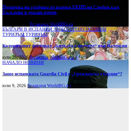
Проверка на трафика по всички ГКПП на Сърбия към
България в реално време
юли 27, 2026
Редакция WorldBG.eu
БЪЛГАРИ В ИСПАНИЯ
ЛЮБОПИТНО
НОВИНИ
ТУРИЗЪМ
ТУРИЗЪМ
Колоритният фестивал „Битката с цветята“ във Валенсия
юли 26, 2026
Редакция WorldBG.eu
НАЧАЛО
НОВИНИ
Защо испанската Guardia Civil е „Гражданска гвардия“?
юли 9, 2026
Редакция WorldBG.eu