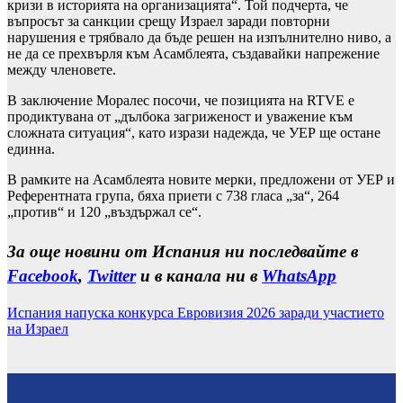
кризи в историята на организацията“. Той подчерта, че
въпросът за санкции срещу Израел заради повторни
нарушения е трябвало да бъде решен на изпълнително ниво, а
не да се прехвърля към Асамблеята, създавайки напрежение
между членовете.
В заключение Моралес посочи, че позицията на RTVE е
продиктувана от „дълбока загриженост и уважение към
сложната ситуация“, като изрази надежда, че УЕР ще остане
единна.
В рамките на Асамблеята новите мерки, предложени от УЕР и
Референтната група, бяха приети с 738 гласа „за“, 264
„против“ и 120 „въздържал се“.
За още новини от Испания ни последвайте в
Facebook
,
Twitter
и в канала ни в
WhatsApp
Испания напуска конкурса Евровизия 2026 заради участието
на Израел