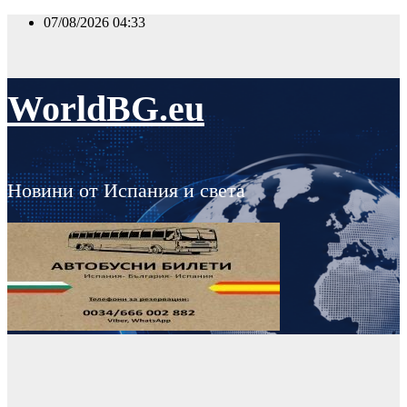
Skip
07/08/2026
04:33
to
content
WorldBG.eu
Новини от Испания и света