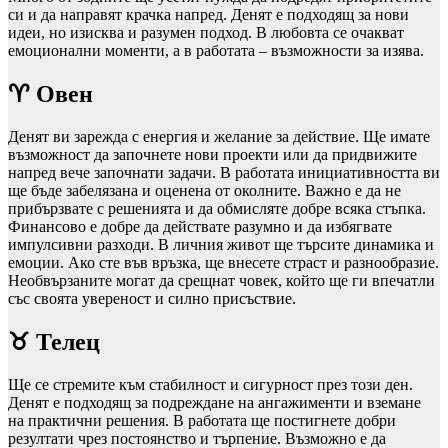
си и да направят крачка напред. Денят е подходящ за нови
идеи, но изисква и разумен подход. В любовта се очакват
емоционални моменти, а в работата – възможности за изява.
♈ Овен
Денят ви зарежда с енергия и желание за действие. Ще имате
възможност да започнете нови проекти или да придвижите
напред вече започнати задачи. В работата инициативността ви
ще бъде забелязана и оценена от околните. Важно е да не
прибързвате с решенията и да обмисляте добре всяка стъпка.
Финансово е добре да действате разумно и да избягвате
импулсивни разходи. В личния живот ще търсите динамика и
емоции. Ако сте във връзка, ще внесете страст и разнообразие.
Необвързаните могат да срещнат човек, който ще ги впечатли
със своята увереност и силно присъствие.
♉ Телец
Ще се стремите към стабилност и сигурност през този ден.
Денят е подходящ за подреждане на ангажименти и вземане
на практични решения. В работата ще постигнете добри
резултати чрез постоянство и търпение. Възможно е да