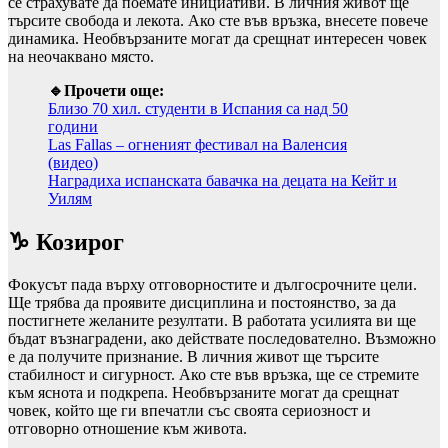
се страхувате да поемате инициативи. В личния живот ще
търсите свобода и лекота. Ако сте във връзка, внесете повече
динамика. Необвързаните могат да срещнат интересен човек
на неочаквано място.
🔹Прочети още:
Близо 70 хил. студенти в Испания са над 50
години
Las Fallas – огненият фестивал на Валенсия
(видео)
Наградиха испанската бавачка на децата на Кейт и
Уилям
♑ Козирог
Фокусът пада върху отговорностите и дългосрочните цели.
Ще трябва да проявите дисциплина и постоянство, за да
постигнете желаните резултати. В работата усилията ви ще
бъдат възнаградени, ако действате последователно. Възможно
е да получите признание. В личния живот ще търсите
стабилност и сигурност. Ако сте във връзка, ще се стремите
към яснота и подкрепа. Необвързаните могат да срещнат
човек, който ще ги впечатли със своята сериозност и
отговорно отношение към живота.