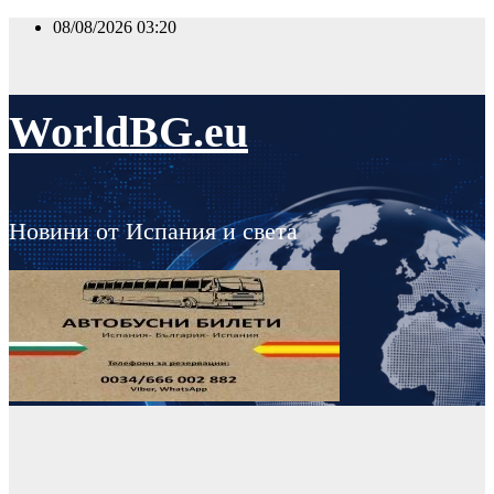
Skip
08/08/2026
03:20
to
content
WorldBG.eu
Новини от Испания и света