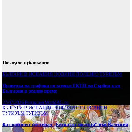
Последни публикации
БЪЛГАРИ В ИСПАНИЯ
НОВИНИ
ПОЛЕЗНО
ТУРИЗЪМ
Проверка на трафика по всички ГКПП на Сърбия към
България в реално време
27/07/2026
Редакция WorldBG.eu
БЪЛГАРИ В ИСПАНИЯ
ЛЮБОПИТНО
НОВИНИ
ТУРИЗЪМ
ТУРИЗЪМ
Колоритният фестивал „Битката с цветята“ във Валенсия