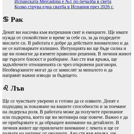
Испанската Mercadona е №1 по печалба в света
Колко струва една сватба в Испания през 2026 г.
♋ Рак
Денят ви насочва към вътрешния свят и емоциите. Ще имате
нужда от спокойствие и време за себе си, за да подредите
мислите си. В работата е добре да действате внимателно и да
не се натоварвате излишно. Интуицията ви ще бъде силна и
ще ви помогне да вземете правилни решения. В личния живот
ще търсите близост и разбиране. Ако сте във връзка, ще
задълбочите отношенията си чрез откровени разговори.
Необвързаните могат да се замислят за миналото и да
направят важни изводи за бъдещето.
♌ Лъв
Ще се чувствате уверени и готови да се изявите. Денят е
подходящ за показване на вашите способности и за поемане
на лидерска роля. В работата може да получите признание
или подкрепа, което ще ви мотивира още повече. Важно е да
не прибързвате и да обръщате внимание на детайлите. В
личния живот ще привличате внимание с лекота и ще се
радвате на интерес от околните. Ако сте във връзка, ще