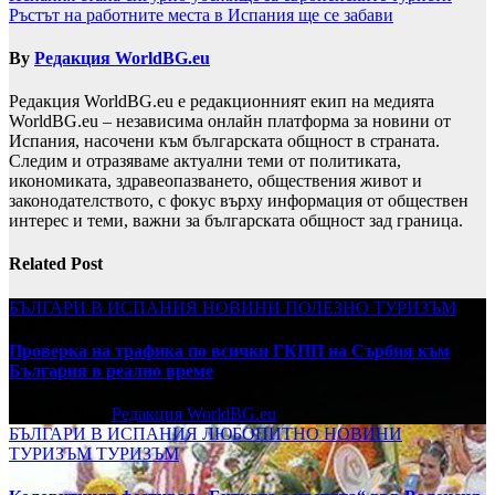
Ръстът на работните места в Испания ще се забави
By
Редакция WorldBG.eu
Редакция WorldBG.eu е редакционният екип на медията
WorldBG.eu – независима онлайн платформа за новини от
Испания, насочени към българската общност в страната.
Следим и отразяваме актуални теми от политиката,
икономиката, здравеопазването, обществения живот и
законодателството, с фокус върху информация от обществен
интерес и теми, важни за българската общност зад граница.
Related Post
БЪЛГАРИ В ИСПАНИЯ
НОВИНИ
ПОЛЕЗНО
ТУРИЗЪМ
Проверка на трафика по всички ГКПП на Сърбия към
България в реално време
юли 27, 2026
Редакция WorldBG.eu
БЪЛГАРИ В ИСПАНИЯ
ЛЮБОПИТНО
НОВИНИ
ТУРИЗЪМ
ТУРИЗЪМ