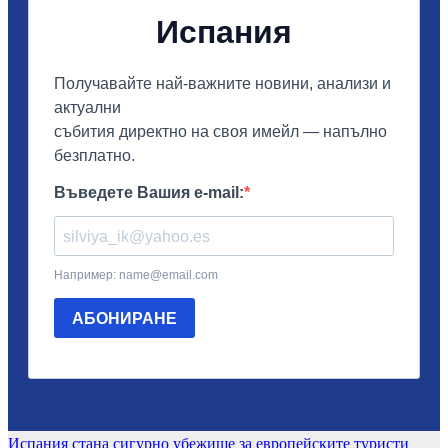
Навигация
Испания стана сигурно убежище за европейските туристи