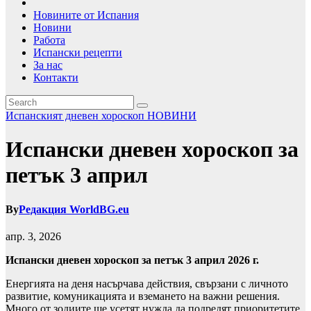
Новините от Испания
Новини
Работа
Испански рецепти
За нас
Контакти
Испанският дневен хороскоп
НОВИНИ
Испански дневен хороскоп за
петък 3 април
By
Редакция WorldBG.eu
апр. 3, 2026
Испански дневен хороскоп за петък 3 април 2026 г.
Енергията на деня насърчава действия, свързани с личното
развитие, комуникацията и вземането на важни решения.
Много от зодиите ще усетят нужда да подредят приоритетите