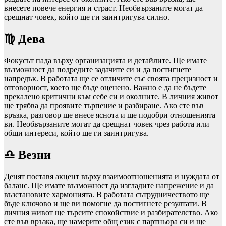
внесете повече енергия и страст. Необвързаните могат да
срещнат човек, който ще ги заинтригува силно.
♍ Дева
Фокусът пада върху организацията и детайлите. Ще имате
възможност да подредите задачите си и да постигнете
напредък. В работата ще се отличите със своята прецизност и
отговорност, което ще бъде оценено. Важно е да не бъдете
прекалено критични към себе си и околните. В личния живот
ще трябва да проявите търпение и разбиране. Ако сте във
връзка, разговор ще внесе яснота и ще подобри отношенията
ви. Необвързаните могат да срещнат човек чрез работа или
общи интереси, който ще ги заинтригува.
♎ Везни
Денят поставя акцент върху взаимоотношенията и нуждата от
баланс. Ще имате възможност да изгладите напрежение и да
възстановите хармонията. В работата сътрудничеството ще
бъде ключово и ще ви помогне да постигнете резултати. В
личния живот ще търсите спокойствие и разбирателство. Ако
сте във връзка, ще намерите общ език с партньора си и ще