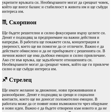
укрепите връзката си. Необвързаните могат да срещнат човек,
който ще внесе баланс и стабилност в живота им и ще събуди
интереса им.
♏ Скорпион
Ще бъдете решителни и силно фокусирани върху целите си.
Денят е подходящ за предприемане на важни действия и
напредък. В работата ще покажете сила, концентрация и
увереност, което ще ви помогне да се отличите. Важно е да
действате обмислено и да не прибързвате с решенията си. В
личния живот ще има дълбоки емоции и силно привличане.
Ако сте във връзка, ще задълбочите отношенията си.
Необвързаните могат да срещнат човек, който ще ги привлече
силно и ще събуди интереса им.
♐ Стрелец
Ще имате желание за движение, нови преживявания и
разнообразие. Денят е подходящ за срещи и социални
контакти, които ще ви донесат положителни емоции. В
работата може да се появят нови възможности чрез общуване
и нови идеи. Важно е да бъдете отворени към новото и да не