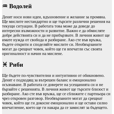
♒ Водолей
Денят носи нови идеи, вдъхновение и желание за промяна.
Ще мислите нестандартно и ще търсите различни решения на
текущи ситуации. В работата това може да доведе до
интересни възможности и развитие. Важно е да обмисляте
добре действията си и да не прибързвате. В личния живот ще
имате нужда от свобода и разбиране. Ако сте във връзка,
бъдете открити и споделяйте мислите си. Необвързаните
могат да срещнат човек, който ще ги впечатли със своята
оригиналност и начин на мислене.
♓ Риби
Ще бъдете по-чувствителни и интуитивни от обикновено.
Денят е подходящ за вътрешен баланс и емоционално
осъзнаване. В работата се доверете на усещанията си и не
бързайте с решенията. В личния живот ще търсите близост и
разбиране. Ако сте във връзка, ще се сближите с партньора си
чрез откровен разговор. Необвързаните могат да срещнат
човек, който ще ги докосне емоционално и ще остави силно
впечатление, което ще ги накара да се замислят за бъдещето.