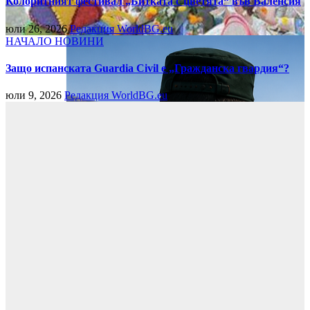
Колоритният фестивал „Битката с цветята“ във Валенсия
юли 26, 2026
Редакция WorldBG.eu
НАЧАЛО
НОВИНИ
Защо испанската Guardia Civil е „Гражданска гвардия“?
юли 9, 2026
Редакция WorldBG.eu