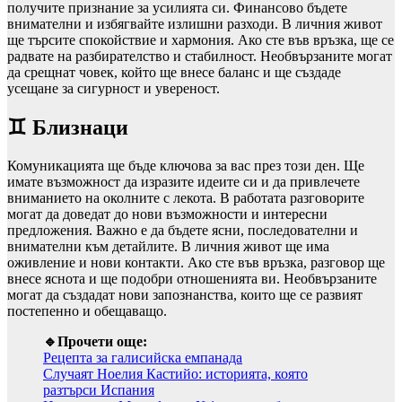
получите признание за усилията си. Финансово бъдете
внимателни и избягвайте излишни разходи. В личния живот
ще търсите спокойствие и хармония. Ако сте във връзка, ще се
радвате на разбирателство и стабилност. Необвързаните могат
да срещнат човек, който ще внесе баланс и ще създаде
усещане за сигурност и увереност.
♊ Близнаци
Комуникацията ще бъде ключова за вас през този ден. Ще
имате възможност да изразите идеите си и да привлечете
вниманието на околните с лекота. В работата разговорите
могат да доведат до нови възможности и интересни
предложения. Важно е да бъдете ясни, последователни и
внимателни към детайлите. В личния живот ще има
оживление и нови контакти. Ако сте във връзка, разговор ще
внесе яснота и ще подобри отношенията ви. Необвързаните
могат да създадат нови запознанства, които ще се развият
постепенно и обещаващо.
🔹Прочети още:
Рецепта за галисийска емпанада
Случаят Ноелия Кастийо: историята, която
разтърси Испания