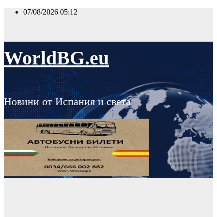
Skip
07/08/2026
05:12
to
content
WorldBG.eu
Новини от Испания и света