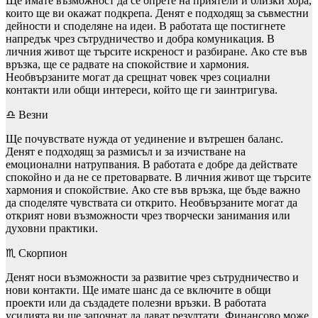
Ще имате възможност да се опрете на приятели и близки хора,
които ще ви окажат подкрепа. Денят е подходящ за съвместни
дейности и споделяне на идеи. В работата ще постигнете
напредък чрез сътрудничество и добра комуникация. В
личния живот ще търсите искреност и разбиране. Ако сте във
връзка, ще се радвате на спокойствие и хармония.
Необвързаните могат да срещнат човек чрез социални
контакти или общи интереси, който ще ги заинтригува.
♎ Везни
Ще почувствате нужда от уединение и вътрешен баланс.
Денят е подходящ за размисъл и за изчистване на
емоционални натрупвания. В работата е добре да действате
спокойно и да не се претоварвате. В личния живот ще търсите
хармония и спокойствие. Ако сте във връзка, ще бъде важно
да споделяте чувствата си открито. Необвързаните могат да
открият нови възможности чрез творчески занимания или
духовни практики.
♏ Скорпион
Денят носи възможности за развитие чрез сътрудничество и
нови контакти. Ще имате шанс да се включите в общи
проекти или да създадете полезни връзки. В работата
усилията ви ще започнат да дават резултати. Финансово може