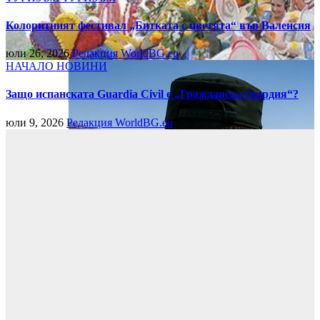
Колоритният фестивал „Битката с цветята“ във Валенсия
юли 26, 2026
Редакция WorldBG.eu
НАЧАЛО
НОВИНИ
Защо испанската Guardia Civil е „Гражданска гвардия“?
юли 9, 2026
Редакция WorldBG.eu