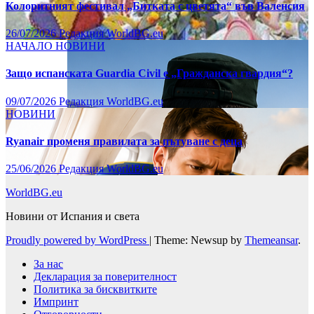
Колоритният фестивал „Битката с цветята“ във Валенсия
26/07/2026
Редакция WorldBG.eu
НАЧАЛО
НОВИНИ
Защо испанската Guardia Civil е „Гражданска гвардия“?
09/07/2026
Редакция WorldBG.eu
НОВИНИ
Ryanair променя правилата за пътуване с деца
25/06/2026
Редакция WorldBG.eu
WorldBG.eu
Новини от Испания и света
Proudly powered by WordPress
|
Theme: Newsup by
Themeansar
.
За нас
Декларация за поверителност
Политика за бисквитките
Импринт