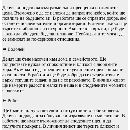
Денят ви подтиква към размисъл и преоценка на личните
цели. Възможно е да се наложи да направите избор, който ще
повлияе на бъдещето ви. В работата ще се справите добре, ако
останете последователни и организирани. В личния живот ще
търсите стабилност и сигурност. Ако сте във връзка, ще бъде
важно да обсъдите бъдещи планове. Необвързаните могат да
се замислят за по-сериозни отношения.
♒ Водолей
Денят ще бъде насочен към дома и семейството. Ще
почувствате нужда от спокойствие и близост с любимите
хора. Възможно е да предпочетете уединение пред социални
активности. В работата ще бъде добре да се съсредоточите
върху текущите задачи и да не се разсейвате. В личния живот
ще намерите радост в малките неща и в споделените моменти
с близките.
♓ Риби
Ще бъдете по-чувствителни и интуитивни от обикновено.
Денят е подходящ за общуване и изразяване на мислите ви. В
работата ще имате възможност да споделите идеи и да
получите подкрепа. В личния живот ще търсите близост и