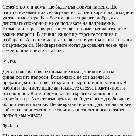
Семейството и домът ще бъдат във фокуса на деня. Ще
изпитате желание да се обградите с близки хора и да създадете
уютна атмосфера. В работата ще се справите добре, ако
действате спокойно и не се поддавате на напрежение.
Възможни са разговори, които ще ви помогнат да изясните
важни въпроси. В личния живот ще търсите топлина и
разбиране. Ако сте във връзка, ще се почувствате по-свързани
с партньора си. Необвързаните могат да срещнат човек чрез
семейна или приятелска среда.
♌ Лъв
Денят изисква повече внимание към детайлите и към
финансовите въпроси. Възможно е да се наложи да
преразгледате планове, свързани с пари или инвестиции. В
работата ще имате шанс да покажете своята практичност и
отговорност. В личния живот ще търсите стабилност и
спокойствие. Ако сте във връзка, ще бъде важно да обсъдите
общи цели и планове. Необвързаните могат да срещнат човек,
който ще ги впечатли със своята сериозност и реалистичен
подход към живота.
♍ Дева