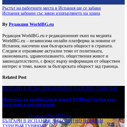
Навигация
Ръстът на работните места в Испания ще се забави
Испания забрани със закон изхвърлянето на храна
By
Редакция WorldBG.eu
Редакция WorldBG.eu е редакционният екип на медията
WorldBG.eu – независима онлайн платформа за новини от
Испания, насочени към българската общност в страната.
Следим и отразяваме актуални теми от политиката,
икономиката, здравеопазването, обществения живот и
законодателството, с фокус върху информация от обществен
интерес и теми, важни за българската общност зад граница.
Related Post
БЪЛГАРИ В ИСПАНИЯ
НОВИНИ
ПОЛЕЗНО
ТУРИЗЪМ
Проверка на трафика по всички ГКПП на Сърбия към
България в реално време
юли 27, 2026
Редакция WorldBG.eu
БЪЛГАРИ В ИСПАНИЯ
ЛЮБОПИТНО
НОВИНИ
ТУРИЗЪМ
ТУРИЗЪМ