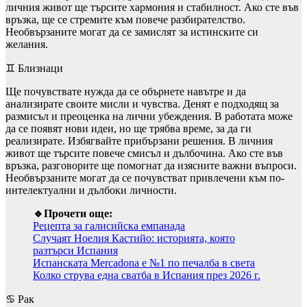
личния живот ще търсите хармония и стабилност. Ако сте във
връзка, ще се стремите към повече разбирателство.
Необвързаните могат да се замислят за истинските си
желания.
♊ Близнаци
Ще почувствате нужда да се обърнете навътре и да
анализирате своите мисли и чувства. Денят е подходящ за
размисъл и преоценка на лични убеждения. В работата може
да се появят нови идеи, но ще трябва време, за да ги
реализирате. Избягвайте прибързани решения. В личния
живот ще търсите повече смисъл и дълбочина. Ако сте във
връзка, разговорите ще помогнат да изясните важни въпроси.
Необвързаните могат да се почувстват привлечени към по-
интелектуални и дълбоки личности.
🔹Прочети още:
Рецепта за галисийска емпанада
Случаят Ноелия Кастийо: историята, която
разтърси Испания
Испанската Mercadona е №1 по печалба в света
Колко струва една сватба в Испания през 2026 г.
♋ Рак