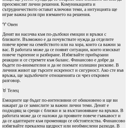
преосмислят лични решения. Комуникацията и
сътрудничеството остават ключови теми, а интуицията ще
играе важна роля при вземането на решения.
♈ Овен
Денят ви насочва към по-дълбоки емоции и връзки с
близките. Възможно е да почувствате нужда да отделите
повече време на семейството или на хора, които са важни за
вас. В работата може да се появят ситуации, които изискват
повече търпение и разбиране. Избягвайте прибързани
реакции и се стремете към баланс. Финансово е добре да
бъдете по-внимателни и да не поемате излишни рискове. В
личния живот ще търсите искреност и сигурност. Ако сте във
връзка, ще задълбочите отношенията си чрез откровен
разговор.
♉ Телец
Емоциите ще бъдат по-интензивни от обикновено и ще ви
накарат да се замислите за важни лични теми. Денят е
подходящ за срещи с близки и за възстановяване на връзки. В
работата може да се наложи да проявите повече гъвкавост и
да се адаптирате към променящи се обстоятелства. Финансово
избягвайте прекалена щедрост или необмислени разходи. В