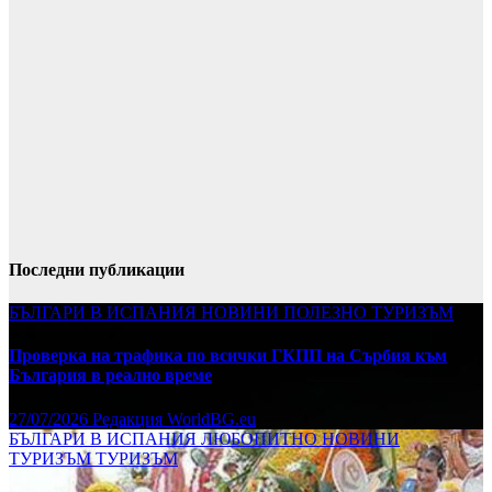
Последни публикации
БЪЛГАРИ В ИСПАНИЯ
НОВИНИ
ПОЛЕЗНО
ТУРИЗЪМ
Проверка на трафика по всички ГКПП на Сърбия към
България в реално време
27/07/2026
Редакция WorldBG.eu
БЪЛГАРИ В ИСПАНИЯ
ЛЮБОПИТНО
НОВИНИ
ТУРИЗЪМ
ТУРИЗЪМ