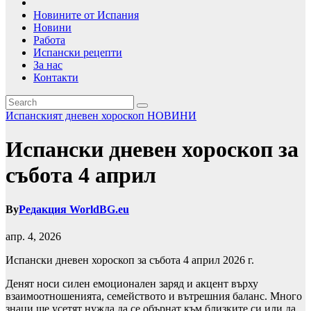
Новините от Испания
Новини
Работа
Испански рецепти
За нас
Контакти
Испанският дневен хороскоп
НОВИНИ
Испански дневен хороскоп за
събота 4 април
By
Редакция WorldBG.eu
апр. 4, 2026
Испански дневен хороскоп за събота 4 април 2026 г.
Денят носи силен емоционален заряд и акцент върху
взаимоотношенията, семейството и вътрешния баланс. Много
знаци ще усетят нужда да се обърнат към близките си или да