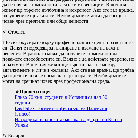
да се появят възможности за малки инвестиции. В личния
живот ще търсите дълбочина и искреност. Ако сте във връзка,
ще укрепите връзката си. Необвързаните могат да срещнат
човек чрез приятели или общи дейности.
♐ Стрелец
Ще се фокусирате върху професионалните цели и развитието
си. Денят е подходящ за планиране и вземане на важни
решения. В работата може да получите възможност да
покажете способностите си. Важно е да действате уверено, но
и разумно. В личния живот ще търсите баланс между
ангажименти и лични желания. Ако сте във връзка, ще трябва
да отделите повече време на партньора си. Необвързаните
могат да срещнат човек чрез професионална среда.
🔹Прочети още:
Близо 70 хил. студенти в Испания са над 50
години
Las Fallas – огненият фестивал на Валенсия
(видео)
Наградиха испанската бавачка на децата на Кейт и
Уилям
♑ Козирог